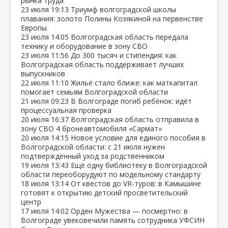
рынка труда
23 июля
19:13
Триумф волгоградской школы
плавания: золото Полины Козякиной на первенстве
Европы
23 июля
14:05
Волгоградская область передала
технику и оборудование в зону СВО
23 июля
11:56
До 300 тысяч и стипендия: как
Волгоградская область поддерживает лучших
выпускников
22 июля
11:10
Жильё стало ближе: как маткапитал
помогает семьям Волгоградской области
21 июля
09:23
В Волгограде погиб ребёнок: идёт
процессуальная проверка
20 июля
16:37
Волгоградская область отправила в
зону СВО 4 бронеавтомобиля «Сармат»
20 июля
14:15
Новое условие для единого пособия в
Волгоградской области: с 21 июля нужен
подтверждённый уход за родственником
19 июля
13:43
Ещё одну библиотеку в Волгоградской
области переоборудуют по модельному стандарту
18 июля
13:14
От квестов до VR‑туров: в Камышине
готовят к открытию детский просветительский
центр
17 июля
14:02
Орден Мужества — посмертно: в
Волгограде увековечили память сотрудника УФСИН