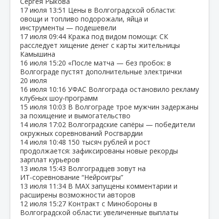
Сергея Рыкова
17 июля
13:51
Цены в Волгоградской области:
овощи и топливо подорожали, яйца и
инструменты — подешевели
17 июля
09:44
Кража под видом помощи: СК
расследует хищение денег с карты жительницы
Камышина
16 июля
15:20
«После матча — без пробок: в
Волгограде пустят дополнительные электрички
20 июля
16 июля
10:16
УФАС Волгограда остановило рекламу
клубных шоу‑программ
15 июля
10:03
В Волгограде трое мужчин задержаны
за похищение и вымогательство
14 июля
17:02
Волгоградские сапёры — победители
окружных соревнований Росгвардии
14 июля
10:48
150 тысяч рублей и рост
продолжается: зафиксированы новые рекорды
зарплат курьеров
13 июля
15:43
Волгоградцев зовут на
ИТ‑соревнование “Нейроигры”
13 июля
11:34
В МАХ запущены комментарии и
расширены возможности авторов
12 июля
15:27
Контракт с Минобороны в
Волгоградской области: увеличенные выплаты