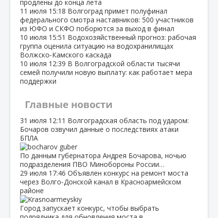
продлены до конца лета
11 июля
15:18
Волгоград примет полуфинал
федерального смотра наставников: 500 участников
из ЮФО и СКФО поборются за выход в финал
10 июля
15:51
Водохозяйственный прогноз: рабочая
группа оценила ситуацию на водохранилищах
Волжско‑Камского каскада
10 июля
12:39
В Волгоградской области тысячи
семей получили новую выплату: как работает мера
поддержки
Главные новости
31 июля
12:11
Волгоградская область под ударом:
Бочаров озвучил данные о последствиях атаки
БПЛА
По данным губернатора Андрея Бочарова, ночью
подразделения ПВО Минобороны России…
29 июля
17:46
Объявлен конкурс на ремонт моста
через Волго‑Донской канал в Красноармейском
районе
Город запускает конкурс, чтобы выбрать
подрядчика для обновления моста в