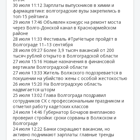
30 июля
11:12
Зарплаты выпускников в химии и
фармацевтике: волгоградские вузы закрепились в
топ‑15 рейтинга
29 июля
17:46
Объявлен конкурс на ремонт моста
через Волго‑Донской канал в Красноармейском
районе
28 июля
11:33
Фестиваль #ТриЧетыре пройдёт в
Волгограде 11–13 сентября
28 июля
09:27
Более 3,9 тысяч вакансий от 200
тысяч рублей открыто в Волгоградской области
27 июля
15:16
Новые назначения в финансовой
вертикали Волгоградской области
27 июля
13:33
Житель Волжского подозревается в
покушении на убийство жены с особой жестокостью
26 июля
15:20
На Волгоградскую область
надвигается шторм
25 июля
13:02
Глава Волгограда поздравил
сотрудников СК с профессиональным праздником и
отметил работу кадетских классов
24 июля
14:46
Губернатор Бочаров внепланово
проверил стройки: сроки сорваны в Волжском и
Волгограде
24 июля
12:22
Банки сокращают вакансии, но
активно поднимают зарплаты: главные тренды