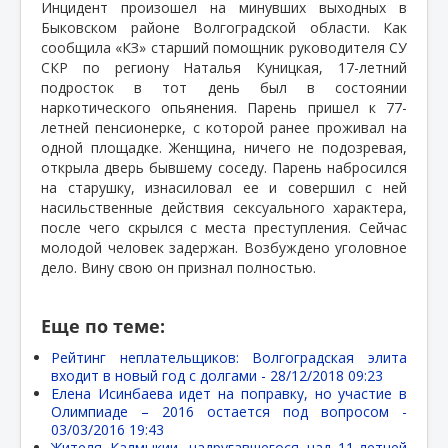
Инцидент произошел на минувших выходных в
Быковском районе Волгоградской области. Как
сообщила «КЗ» старший помощник руководителя СУ
СКР по региону Наталья Куницкая, 17-летний
подросток в тот день был в состоянии
наркотического опьянения. Парень пришел к 77-
летней пенсионерке, с которой ранее проживал на
одной площадке. Женщина, ничего не подозревая,
открыла дверь бывшему соседу. Парень набросился
на старушку, изнасиловал ее и совершил с ней
насильственные действия сексуального характера,
после чего скрылся с места преступления. Сейчас
молодой человек задержан. Возбуждено уголовное
дело. Вину свою он признал полностью.
Еще по теме:
Рейтинг неплательщиков: Волгоградская элита
входит в новый год с долгами -
28/12/2018 09:23
Елена Исинбаева идет на поправку, но участие в
Олимпиаде – 2016 остается под вопросом -
03/03/2016 19:43
Жителя Калмыкии, надругавшегося над 11-летней