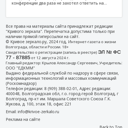
конференции два раза не захотел ответить на…
Все права на материалы сайта принадлежат редакции
"Кривого зеркала". Перепечатка допустима только при
наличии прямой гиперссылки на сайт.
© Кривое зеркало.ру, 2024 год, И
нтернет-газета о жизни
Волгограда, области и России. 18+
ЭЛ № ФС
Свидетельство о регистрации (запись в реестре)
77 - 87885
от 12 августа 2024 г.
:
Главный редактор: Крылов Александр Сергеевич, Учредитель
ООО "ЕДКММ"
Выдано федеральной службой по надзору в сфере связи,
информационных технологий и массовых коммуникаций
(Роскомнадзор)
Телефон редакции:
8 (909) 388-02-01
, Адрес редакции:
400048, Волгоградская обл, г.о. город-герой Волгоград, г
Волгоград, пр-кт им. Маршала Советского Союза Г.К.
Жукова, д. 100, этаж 18, офис 221
Email:
info@krivoe-zerkalo.ru
Реклама на сайте
Back to Top