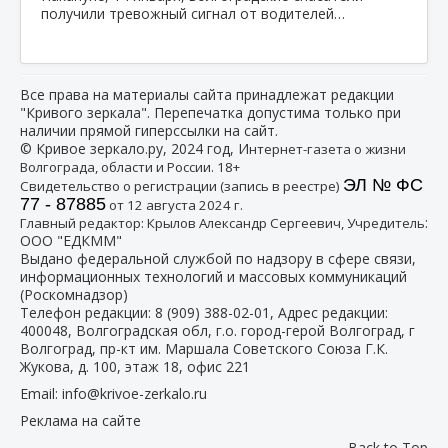
получили тревожный сигнал от водителей…
Все права на материалы сайта принадлежат редакции
"Кривого зеркала". Перепечатка допустима только при
наличии прямой гиперссылки на сайт.
© Кривое зеркало.ру, 2024 год, И
нтернет-газета о жизни
Волгограда, области и России. 18+
ЭЛ № ФС
Свидетельство о регистрации (запись в реестре)
77 - 87885
от 12 августа 2024 г.
:
Главный редактор: Крылов Александр Сергеевич, Учредитель
ООО "ЕДКММ"
Выдано федеральной службой по надзору в сфере связи,
информационных технологий и массовых коммуникаций
(Роскомнадзор)
Телефон редакции:
8 (909) 388-02-01
, Адрес редакции:
400048, Волгоградская обл, г.о. город-герой Волгоград, г
Волгоград, пр-кт им. Маршала Советского Союза Г.К.
Жукова, д. 100, этаж 18, офис 221
Email:
info@krivoe-zerkalo.ru
Реклама на сайте
Back to Top