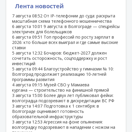
Лента новостей
7 августа
08:52
От IP‑телефонии до суда: раскрыта
масштабная схема телефонного мошенничества
6 августа
10:01
9 августа: в Волгограде — спецрейсы
электричек для болельщиков
6 августа
09:51
Топ профессий по росту зарплат в
2026: кто больше всех выиграл и где самые высокие
ставки
5 августа
12:32
Бочаров: бюджет‑2027 должен
сочетать осторожность, соцподдержку и рост
инвестиций
5 августа
09:44
Благоустройство у гимназии № 10:
Волгоград продолжает реализацию 10‑летней
программы развития
4 августа
09:15
Музей СВО у Мамаева
кургана — строительство на финишной прямой
3 августа
15:00
Более двух лет публиковал фейки:
волгоградца подозревают в дискредитации ВС РФ
3 августа
14:07
Подготовка к 1 сентября: в
Волгограде оценивают готовность
образовательной инфраструктуры
3 августа
12:53
Агрессия на фоне опьянения:
волгоградку подозревают в нападении с ножом на