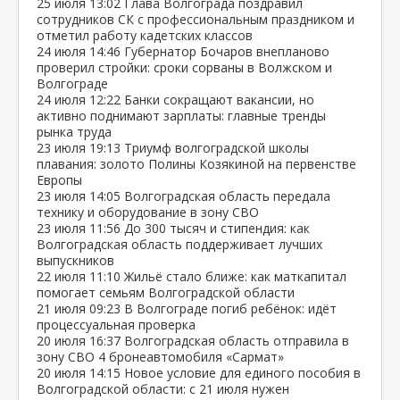
25 июля
13:02
Глава Волгограда поздравил
сотрудников СК с профессиональным праздником и
отметил работу кадетских классов
24 июля
14:46
Губернатор Бочаров внепланово
проверил стройки: сроки сорваны в Волжском и
Волгограде
24 июля
12:22
Банки сокращают вакансии, но
активно поднимают зарплаты: главные тренды
рынка труда
23 июля
19:13
Триумф волгоградской школы
плавания: золото Полины Козякиной на первенстве
Европы
23 июля
14:05
Волгоградская область передала
технику и оборудование в зону СВО
23 июля
11:56
До 300 тысяч и стипендия: как
Волгоградская область поддерживает лучших
выпускников
22 июля
11:10
Жильё стало ближе: как маткапитал
помогает семьям Волгоградской области
21 июля
09:23
В Волгограде погиб ребёнок: идёт
процессуальная проверка
20 июля
16:37
Волгоградская область отправила в
зону СВО 4 бронеавтомобиля «Сармат»
20 июля
14:15
Новое условие для единого пособия в
Волгоградской области: с 21 июля нужен