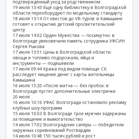
подтверждённый уход за родственником
19 июля
13:43
Ещё одну библиотеку в Волгоградской
области переоборудуют по модельному стандарту
18 июля
13:14
От квестов до VR‑туров: в Камышине
готовят к открытию детский просветительский
центр
17 июля
14:02
Орден Мужества — посмертно: в
Волгограде увековечили память сотрудника УФСИН
Сергея Рыкова
17 июля
13:51
Цены в Волгоградской области:
овощи и топливо подорожали, яйца и
инструменты — подешевели
17 июля
09:44
Кража под видом помощи: СК
расследует хищение денег с карты жительницы
Камышина
16 июля
15:20
«После матча — без пробок: в
Волгограде пустят дополнительные электрички
20 июля
16 июля
10:16
УФАС Волгограда остановило рекламу
клубных шоу‑программ
15 июля
10:03
В Волгограде трое мужчин задержаны
за похищение и вымогательство
14 июля
17:02
Волгоградские сапёры — победители
окружных соревнований Росгвардии
14 июля
10:48
150 тысяч рублей и рост