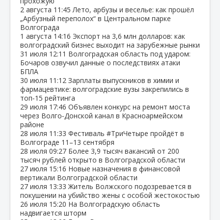
прохожую
2 августа
11:45
Лето, арбузы и веселье: как прошёл
„Арбузный переполох“ в Центральном парке
Волгограда
1 августа
14:16
Экспорт на 3,6 млн долларов: как
волгоградский бизнес выходит на зарубежные рынки
31 июля
12:11
Волгоградская область под ударом:
Бочаров озвучил данные о последствиях атаки
БПЛА
30 июля
11:12
Зарплаты выпускников в химии и
фармацевтике: волгоградские вузы закрепились в
топ‑15 рейтинга
29 июля
17:46
Объявлен конкурс на ремонт моста
через Волго‑Донской канал в Красноармейском
районе
28 июля
11:33
Фестиваль #ТриЧетыре пройдёт в
Волгограде 11–13 сентября
28 июля
09:27
Более 3,9 тысяч вакансий от 200
тысяч рублей открыто в Волгоградской области
27 июля
15:16
Новые назначения в финансовой
вертикали Волгоградской области
27 июля
13:33
Житель Волжского подозревается в
покушении на убийство жены с особой жестокостью
26 июля
15:20
На Волгоградскую область
надвигается шторм