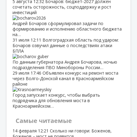
5 августа
12:32
Бочаров: бюджет‑2027 должен
сочетать осторожность, соцподдержку и рост
инвестиций
Андрей Бочаров сформулировал задачи по
формированию и исполнению областного бюджета
на…
31 июля
12:11
Волгоградская область под ударом:
Бочаров озвучил данные о последствиях атаки
БПЛА
По данным губернатора Андрея Бочарова, ночью
подразделения ПВО Минобороны России…
29 июля
17:46
Объявлен конкурс на ремонт моста
через Волго‑Донской канал в Красноармейском
районе
Город запускает конкурс, чтобы выбрать
подрядчика для обновления моста в
Красноармейском…
Самые читаемые
14 февраля
12:21
Сколько ни говори: Боженов,
Боженов – мост не появится