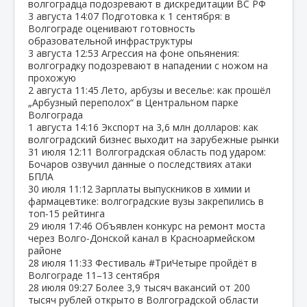
волгоградца подозревают в дискредитации ВС РФ
3 августа
14:07
Подготовка к 1 сентября: в
Волгограде оценивают готовность
образовательной инфраструктуры
3 августа
12:53
Агрессия на фоне опьянения:
волгоградку подозревают в нападении с ножом на
прохожую
2 августа
11:45
Лето, арбузы и веселье: как прошёл
„Арбузный переполох“ в Центральном парке
Волгограда
1 августа
14:16
Экспорт на 3,6 млн долларов: как
волгоградский бизнес выходит на зарубежные рынки
31 июля
12:11
Волгоградская область под ударом:
Бочаров озвучил данные о последствиях атаки
БПЛА
30 июля
11:12
Зарплаты выпускников в химии и
фармацевтике: волгоградские вузы закрепились в
топ‑15 рейтинга
29 июля
17:46
Объявлен конкурс на ремонт моста
через Волго‑Донской канал в Красноармейском
районе
28 июля
11:33
Фестиваль #ТриЧетыре пройдёт в
Волгограде 11–13 сентября
28 июля
09:27
Более 3,9 тысяч вакансий от 200
тысяч рублей открыто в Волгоградской области