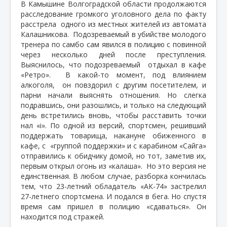
В Камышине Волгоградской области продолжаются
расследование громкого уголовного дела по факту
расстрела
одного из местных жителей из автомата
Калашникова.
Подозреваемый в убийстве молодого
тренера по самбо сам явился в полицию с повинной
через несколько дней после преступления.
Выяснилось, что подозреваемый
отдыхал в кафе
«Ретро».
В какой-то момент, под влиянием
алкоголя,
он повздорил с другим посетителем, и
парни начали выяснять отношения. Но слегка
подравшись, они разошлись, и только на следующий
день встретились вновь, чтобы расставить точки
нал «i». По одной из версий, спортсмен, решивший
поддержать товарища, накануне обиженного в
кафе, с
«группой поддержки» и с карабином «Сайга»
отправились к обидчику домой, но тот, заметив их,
первым открыл огонь из «калаша».
Но это версия не
единственная. В любом случае, разборка кончилась
тем, что 23-летний обладатель «АК-74» застрелил
27-летнего спортсмена. И подался в бега. Но спустя
время сам пришел в полицию «сдаваться». Он
находится под стражей.