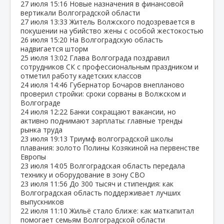
27 июля
15:16
Новые назначения в финансовой
вертикали Волгоградской области
27 июля
13:33
Житель Волжского подозревается в
покушении на убийство жены с особой жестокостью
26 июля
15:20
На Волгоградскую область
надвигается шторм
25 июля
13:02
Глава Волгограда поздравил
сотрудников СК с профессиональным праздником и
отметил работу кадетских классов
24 июля
14:46
Губернатор Бочаров внепланово
проверил стройки: сроки сорваны в Волжском и
Волгограде
24 июля
12:22
Банки сокращают вакансии, но
активно поднимают зарплаты: главные тренды
рынка труда
23 июля
19:13
Триумф волгоградской школы
плавания: золото Полины Козякиной на первенстве
Европы
23 июля
14:05
Волгоградская область передала
технику и оборудование в зону СВО
23 июля
11:56
До 300 тысяч и стипендия: как
Волгоградская область поддерживает лучших
выпускников
22 июля
11:10
Жильё стало ближе: как маткапитал
помогает семьям Волгоградской области