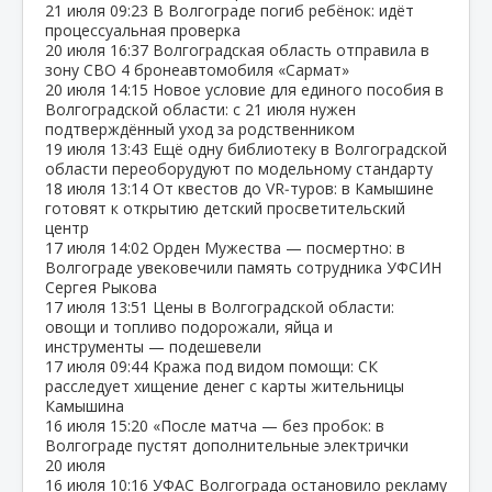
21 июля
09:23
В Волгограде погиб ребёнок: идёт
процессуальная проверка
20 июля
16:37
Волгоградская область отправила в
зону СВО 4 бронеавтомобиля «Сармат»
20 июля
14:15
Новое условие для единого пособия в
Волгоградской области: с 21 июля нужен
подтверждённый уход за родственником
19 июля
13:43
Ещё одну библиотеку в Волгоградской
области переоборудуют по модельному стандарту
18 июля
13:14
От квестов до VR‑туров: в Камышине
готовят к открытию детский просветительский
центр
17 июля
14:02
Орден Мужества — посмертно: в
Волгограде увековечили память сотрудника УФСИН
Сергея Рыкова
17 июля
13:51
Цены в Волгоградской области:
овощи и топливо подорожали, яйца и
инструменты — подешевели
17 июля
09:44
Кража под видом помощи: СК
расследует хищение денег с карты жительницы
Камышина
16 июля
15:20
«После матча — без пробок: в
Волгограде пустят дополнительные электрички
20 июля
16 июля
10:16
УФАС Волгограда остановило рекламу