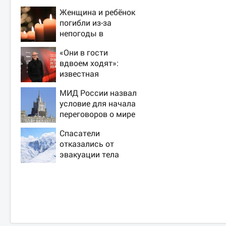
Женщина и ребёнок
погибли из-за
непогоды в
Смоленске
«Они в гости
вдвоем ходят»:
известная
журналистка
МИД России назвал
подтвердила роман
условие для начала
Бондарчука и
переговоров о мире
Исаковой
с Украиной
Спасатели
отказались от
эвакуации тела
Натальи
Наговицыной с
семитысячника