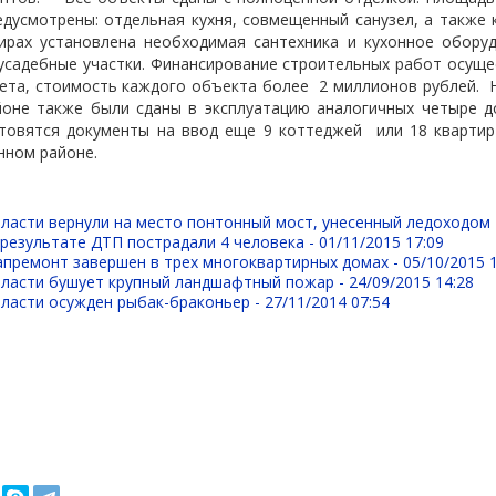
редусмотрены: отдельная кухня, совмещенный санузел, а также
ирах установлена необходимая сантехника и кухонное оборуд
садебные участки. Финансирование строительных работ осуще
ета, стоимость каждого объекта более
2 миллионов рублей.
йоне также были сданы в эксплуатацию аналогичных четыре 
товятся документы на ввод еще 9 коттеджей
или 18 кварти
нном районе.
ласти вернули на место понтонный мост, унесенный ледоходом
результате ДТП пострадали 4 человека -
01/11/2015 17:09
апремонт завершен в трех многоквартирных домах -
05/10/2015 
бласти бушует крупный ландшафтный пожар -
24/09/2015 14:28
бласти осужден рыбак-браконьер -
27/11/2014 07:54