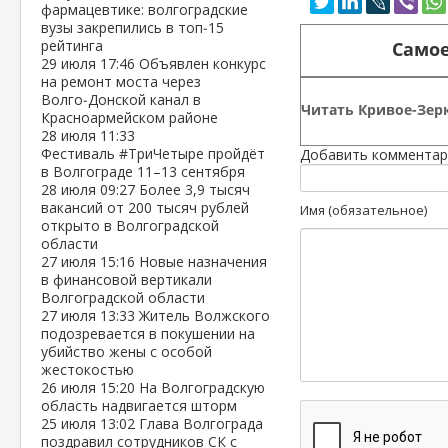
фармацевтике: волгоградские
вузы закрепились в топ‑15
рейтинга
Самое
29 июля
17:46
Объявлен конкурс
на ремонт моста через
Волго‑Донской канал в
Читать Кривое-Зерк
Красноармейском районе
28 июля
11:33
Фестиваль #ТриЧетыре пройдёт
Добавить комментар
в Волгограде 11–13 сентября
28 июля
09:27
Более 3,9 тысяч
вакансий от 200 тысяч рублей
Имя (обязательное)
открыто в Волгоградской
области
27 июля
15:16
Новые назначения
в финансовой вертикали
Волгоградской области
27 июля
13:33
Житель Волжского
подозревается в покушении на
убийство жены с особой
жестокостью
26 июля
15:20
На Волгоградскую
область надвигается шторм
25 июля
13:02
Глава Волгограда
поздравил сотрудников СК с