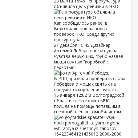
28 марта
15:46
Генпрокуратура
объявила цель ревизий в НКО
Как сообщалось ранее, в
Волгограде пошла волна
проверок НКО. Среди других
прокуратура…
21 декабря
15:45
Дизайнер
Артемий Лебедев посягнул на
чувства верующих, грубо назвав
мощи святых "коробкой с
перхотью"
В РПЦ призвали проверить слова
Лебедева о мощах святых на
предмет оскорбления чувств…
15 января
12:02
В Волгоградской
области спецтехника МЧС
пришла на помощь попавшим в
снежный плен автомобилистам