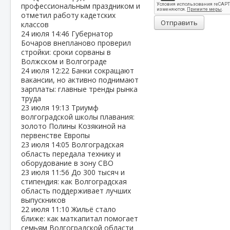
профессиональным праздником и
отметил работу кадетских
Отправить
классов
24 июля
14:46
Губернатор
Бочаров внепланово проверил
стройки: сроки сорваны в
Волжском и Волгограде
24 июля
12:22
Банки сокращают
вакансии, но активно поднимают
зарплаты: главные тренды рынка
труда
23 июля
19:13
Триумф
волгоградской школы плавания:
золото Полины Козякиной на
первенстве Европы
23 июля
14:05
Волгоградская
область передала технику и
оборудование в зону СВО
23 июля
11:56
До 300 тысяч и
стипендия: как Волгоградская
область поддерживает лучших
выпускников
22 июля
11:10
Жильё стало
ближе: как маткапитал помогает
семьям Волгоградской области