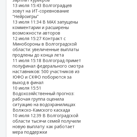
13 июля
15:43
Волгоградцев
зовут на ИТ‑соревнование
“Нейроигры”
13 июля
11:34
В МАХ запущены
комментарии и расширены
возможности авторов
12 июля
15:27
Контракт с
Минобороны в Волгоградской
области: увеличенные выплаты
продлены до конца лета
11 июля
15:18
Волгоград примет
полуфинал федерального смотра
наставников: 500 участников из
ЮФО и СКФО поборются за
выход в финал
10 июля
15:51
Водохозяйственный прогноз:
рабочая группа оценила
ситуацию на водохранилищах
Волжско‑Камского каскада
10 июля
12:39
В Волгоградской
области тысячи семей получили
новую выплату: как работает
мера поддержки