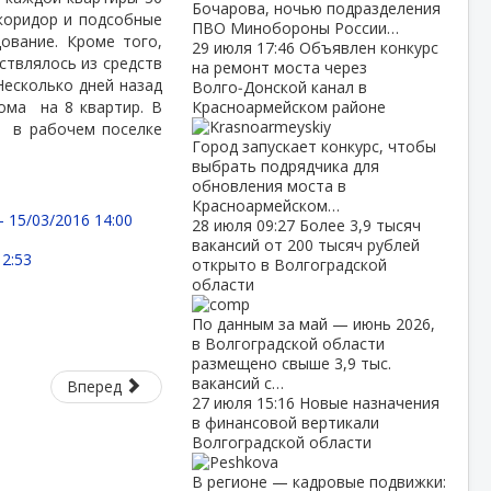
Бочарова, ночью подразделения
 коридор и подсобные
ПВО Минобороны России…
ование. Кроме того,
29 июля
17:46
Объявлен конкурс
ствлялось из средств
на ремонт моста через
Несколько дней назад
Волго‑Донской канал в
дома
на 8 квартир. В
Красноармейском районе
р
в рабочем поселке
Город запускает конкурс, чтобы
выбрать подрядчика для
обновления моста в
Красноармейском…
 -
15/03/2016 14:00
28 июля
09:27
Более 3,9 тысяч
вакансий от 200 тысяч рублей
12:53
открыто в Волгоградской
области
По данным за май — июнь 2026,
в Волгоградской области
размещено свыше 3,9 тыс.
вакансий с…
Вперед
27 июля
15:16
Новые назначения
в финансовой вертикали
Волгоградской области
В регионе — кадровые подвижки: