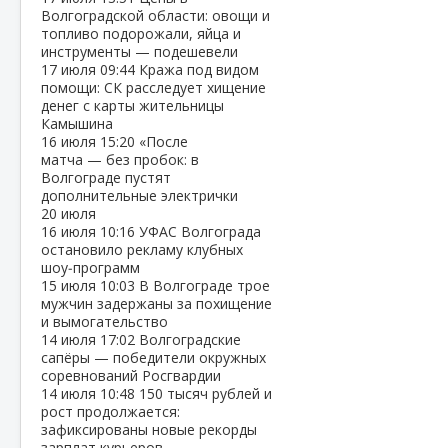
Волгоградской области: овощи и
топливо подорожали, яйца и
инструменты — подешевели
17 июля
09:44
Кража под видом
помощи: СК расследует хищение
денег с карты жительницы
Камышина
16 июля
15:20
«После
матча — без пробок: в
Волгограде пустят
дополнительные электрички
20 июля
16 июля
10:16
УФАС Волгограда
остановило рекламу клубных
шоу‑программ
15 июля
10:03
В Волгограде трое
мужчин задержаны за похищение
и вымогательство
14 июля
17:02
Волгоградские
сапёры — победители окружных
соревнований Росгвардии
14 июля
10:48
150 тысяч рублей и
рост продолжается:
зафиксированы новые рекорды
зарплат курьеров