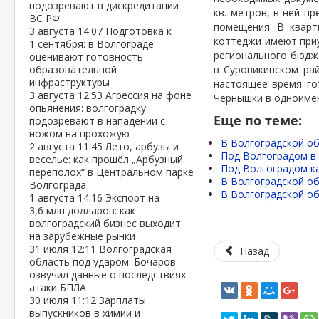
подозревают в дискредитации
кв. метров, в ней п
ВС РФ
помещения. В кварт
3 августа
14:07
Подготовка к
коттеджи имеют приу
1 сентября: в Волгограде
регионального бюдж
оценивают готовность
образовательной
в Суровикинском ра
инфраструктуры
настоящее время го
3 августа
12:53
Агрессия на фоне
Чернышки в одноиме
опьянения: волгоградку
Еще по теме:
подозревают в нападении с
ножом на прохожую
В Волгоградской об
2 августа
11:45
Лето, арбузы и
Под Волгоградом в 
веселье: как прошёл „Арбузный
Под Волгоградом к
переполох“ в Центральном парке
В Волгоградской о
Волгограда
В Волгоградской о
1 августа
14:16
Экспорт на
3,6 млн долларов: как
волгоградский бизнес выходит
на зарубежные рынки
31 июля
12:11
Волгоградская
Назад
область под ударом: Бочаров
озвучил данные о последствиях
атаки БПЛА
30 июля
11:12
Зарплаты
выпускников в химии и