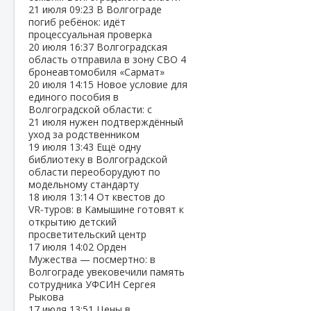
21 июля
09:23
В Волгограде
погиб ребёнок: идёт
процессуальная проверка
20 июля
16:37
Волгоградская
область отправила в зону СВО 4
бронеавтомобиля «Сармат»
20 июля
14:15
Новое условие для
единого пособия в
Волгоградской области: с
21 июля нужен подтверждённый
уход за родственником
19 июля
13:43
Ещё одну
библиотеку в Волгоградской
области переоборудуют по
модельному стандарту
18 июля
13:14
От квестов до
VR‑туров: в Камышине готовят к
открытию детский
просветительский центр
17 июля
14:02
Орден
Мужества — посмертно: в
Волгограде увековечили память
сотрудника УФСИН Сергея
Рыкова
17 июля
13:51
Цены в