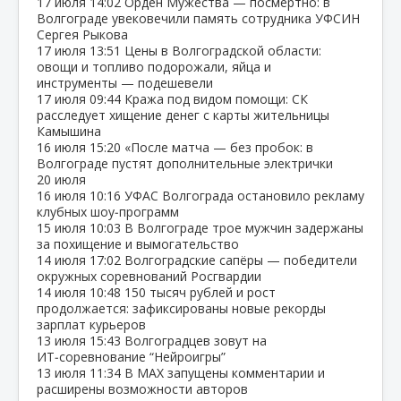
17 июля
14:02
Орден Мужества — посмертно: в
Волгограде увековечили память сотрудника УФСИН
Сергея Рыкова
17 июля
13:51
Цены в Волгоградской области:
овощи и топливо подорожали, яйца и
инструменты — подешевели
17 июля
09:44
Кража под видом помощи: СК
расследует хищение денег с карты жительницы
Камышина
16 июля
15:20
«После матча — без пробок: в
Волгограде пустят дополнительные электрички
20 июля
16 июля
10:16
УФАС Волгограда остановило рекламу
клубных шоу‑программ
15 июля
10:03
В Волгограде трое мужчин задержаны
за похищение и вымогательство
14 июля
17:02
Волгоградские сапёры — победители
окружных соревнований Росгвардии
14 июля
10:48
150 тысяч рублей и рост
продолжается: зафиксированы новые рекорды
зарплат курьеров
13 июля
15:43
Волгоградцев зовут на
ИТ‑соревнование “Нейроигры”
13 июля
11:34
В МАХ запущены комментарии и
расширены возможности авторов