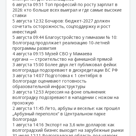
6 августа
09:51
Топ профессий по росту зарплат в
2026: кто больше всех выиграл и где самые высокие
ставки
5 августа
12:32
Бочаров: бюджет‑2027 должен
сочетать осторожность, соцподдержку и рост
инвестиций
5 августа
09:44
Благоустройство у гимназии № 10:
Волгоград продолжает реализацию 10‑летней
программы развития
4 августа
09:15
Музей СВО у Мамаева
кургана — строительство на финишной прямой
3 августа
15:00
Более двух лет публиковал фейки:
волгоградца подозревают в дискредитации ВС РФ
3 августа
14:07
Подготовка к 1 сентября: в
Волгограде оценивают готовность
образовательной инфраструктуры
3 августа
12:53
Агрессия на фоне опьянения:
волгоградку подозревают в нападении с ножом на
прохожую
2 августа
11:45
Лето, арбузы и веселье: как прошёл
„Арбузный переполох“ в Центральном парке
Волгограда
1 августа
14:16
Экспорт на 3,6 млн долларов: как
волгоградский бизнес выходит на зарубежные рынки
31 июля
12:11
Волгоградская область под ударом: