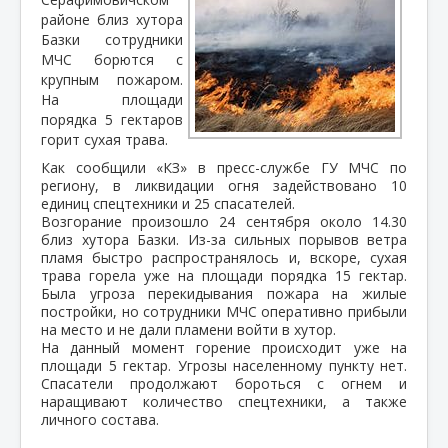
районе близ хутора
Базки сотрудники
МЧС борются с
крупным пожаром.
На площади
порядка 5 гектаров
горит сухая трава.
Как сообщили «КЗ» в пресс-службе ГУ МЧС по
региону, в ликвидации огня задействовано 10
единиц спецтехники и 25 спасателей.
Возгорание произошло 24 сентября около 14.30
близ хутора Базки. Из-за сильных порывов ветра
пламя быстро распространялось и, вскоре, сухая
трава горела уже на площади порядка 15 гектар.
Была угроза перекидывания пожара на жилые
постройки, но сотрудники МЧС оперативно прибыли
на место и не дали пламени войти в хутор.
На данный момент горение происходит уже на
площади 5 гектар. Угрозы населенному пункту нет.
Спасатели продолжают бороться с огнем и
наращивают количество спецтехники, а также
личного состава.