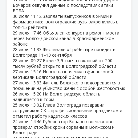
Бочаров озвучил данные о последствиях атаки
БПЛА
30 июля
11:12
Зарплаты выпускников в химии и
фармацевтике: волгоградские вузы закрепились в
топ‑15 рейтинга
29 июля
17:46
Объявлен конкурс на ремонт моста
через Волго‑Донской канал в Красноармейском
районе
28 июля
11:33
Фестиваль #ТриЧетыре пройдёт в
Волгограде 11–13 сентября
28 июля
09:27
Более 3,9 тысяч вакансий от 200
тысяч рублей открыто в Волгоградской области
27 июля
15:16
Новые назначения в финансовой
вертикали Волгоградской области
27 июля
13:33
Житель Волжского подозревается в
покушении на убийство жены с особой жестокостью
26 июля
15:20
На Волгоградскую область
надвигается шторм
25 июля
13:02
Глава Волгограда поздравил
сотрудников СК с профессиональным праздником и
отметил работу кадетских классов
24 июля
14:46
Губернатор Бочаров внепланово
проверил стройки: сроки сорваны в Волжском и
Волгограде