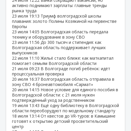
24 июля
12:22
Банки сокращают вакансии, но
активно поднимают зарплаты: главные тренды
рынка труда
23 июля
19:13
Триумф волгоградской школы
плавания: золото Полины Козякиной на первенстве
Европы
23 июля
14:05
Волгоградская область передала
технику и оборудование в зону СВО
23 июля
11:56
До 300 тысяч и стипендия: как
Волгоградская область поддерживает лучших
выпускников
22 июля
11:10
Жильё стало ближе: как маткапитал
помогает семьям Волгоградской области
21 июля
09:23
В Волгограде погиб ребёнок: идёт
процессуальная проверка
20 июля
16:37
Волгоградская область отправила в
зону СВО 4 бронеавтомобиля «Сармат»
20 июля
14:15
Новое условие для единого пособия в
Волгоградской области: с 21 июля нужен
подтверждённый уход за родственником
19 июля
13:43
Ещё одну библиотеку в Волгоградской
области переоборудуют по модельному стандарту
18 июля
13:14
От квестов до VR‑туров: в Камышине
готовят к открытию детский просветительский
центр