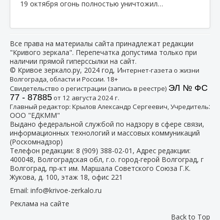
19 октября огонь полностью уничтожил…
Все права на материалы сайта принадлежат редакции
"Кривого зеркала". Перепечатка допустима только при
наличии прямой гиперссылки на сайт.
© Кривое зеркало.ру, 2024 год, И
нтернет-газета о жизни
Волгограда, области и России. 18+
ЭЛ № ФС
Свидетельство о регистрации (запись в реестре)
77 - 87885
от 12 августа 2024 г.
:
Главный редактор: Крылов Александр Сергеевич, Учредитель
ООО "ЕДКММ"
Выдано федеральной службой по надзору в сфере связи,
информационных технологий и массовых коммуникаций
(Роскомнадзор)
Телефон редакции:
8 (909) 388-02-01
, Адрес редакции:
400048, Волгоградская обл, г.о. город-герой Волгоград, г
Волгоград, пр-кт им. Маршала Советского Союза Г.К.
Жукова, д. 100, этаж 18, офис 221
Email:
info@krivoe-zerkalo.ru
Реклама на сайте
Back to Top