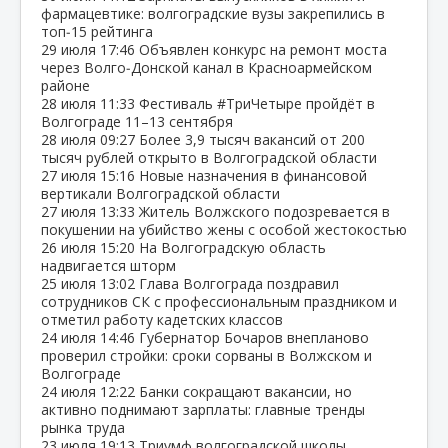
фармацевтике: волгоградские вузы закрепились в
топ‑15 рейтинга
29 июля
17:46
Объявлен конкурс на ремонт моста
через Волго‑Донской канал в Красноармейском
районе
28 июля
11:33
Фестиваль #ТриЧетыре пройдёт в
Волгограде 11–13 сентября
28 июля
09:27
Более 3,9 тысяч вакансий от 200
тысяч рублей открыто в Волгоградской области
27 июля
15:16
Новые назначения в финансовой
вертикали Волгоградской области
27 июля
13:33
Житель Волжского подозревается в
покушении на убийство жены с особой жестокостью
26 июля
15:20
На Волгоградскую область
надвигается шторм
25 июля
13:02
Глава Волгограда поздравил
сотрудников СК с профессиональным праздником и
отметил работу кадетских классов
24 июля
14:46
Губернатор Бочаров внепланово
проверил стройки: сроки сорваны в Волжском и
Волгограде
24 июля
12:22
Банки сокращают вакансии, но
активно поднимают зарплаты: главные тренды
рынка труда
23 июля
19:13
Триумф волгоградской школы