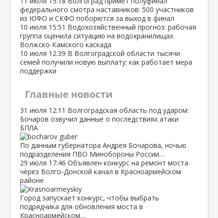
11 июля
15:18
Волгоград примет полуфинал
федерального смотра наставников: 500 участников
из ЮФО и СКФО поборются за выход в финал
10 июля
15:51
Водохозяйственный прогноз: рабочая
группа оценила ситуацию на водохранилищах
Волжско‑Камского каскада
10 июля
12:39
В Волгоградской области тысячи
семей получили новую выплату: как работает мера
поддержки
Главные новости
31 июля
12:11
Волгоградская область под ударом:
Бочаров озвучил данные о последствиях атаки
БПЛА
По данным губернатора Андрея Бочарова, ночью
подразделения ПВО Минобороны России…
29 июля
17:46
Объявлен конкурс на ремонт моста
через Волго‑Донской канал в Красноармейском
районе
Город запускает конкурс, чтобы выбрать
подрядчика для обновления моста в
Красноармейском…