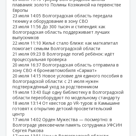
плавания: золото Полины Козякиной на первенстве
Европы
23 июля
14:05
Волгоградская область передала
технику и оборудование в зону СВО
23 июля
11:56
До 300 тысяч и стипендия: как
Волгоградская область поддерживает лучших
выпускников
22 июля
11:10
Жильё стало ближе: как маткапитал
помогает семьям Волгоградской области
21 июля
09:23
В Волгограде погиб ребёнок: идёт
процессуальная проверка
20 июля
16:37
Волгоградская область отправила в
зону СВО 4 бронеавтомобиля «Сармат»
20 июля
14:15
Новое условие для единого пособия в
Волгоградской области: с 21 июля нужен
подтверждённый уход за родственником
19 июля
13:43
Ещё одну библиотеку в Волгоградской
области переоборудуют по модельному стандарту
18 июля
13:14
От квестов до VR‑туров: в Камышине
готовят к открытию детский просветительский
центр
17 июля
14:02
Орден Мужества — посмертно: в
Волгограде увековечили память сотрудника УФСИН
Сергея Рыкова
17 июля
13:51
Цены в Волгоградской области: