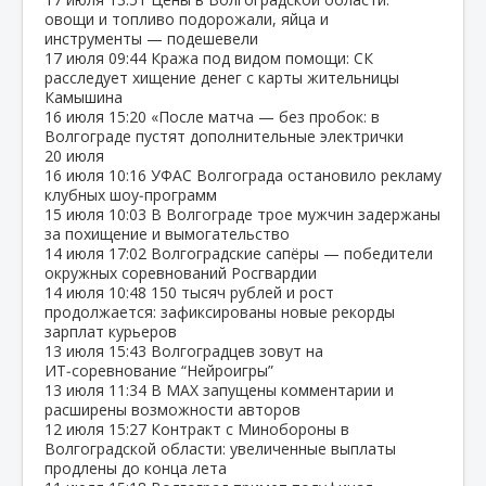
овощи и топливо подорожали, яйца и
инструменты — подешевели
17 июля
09:44
Кража под видом помощи: СК
расследует хищение денег с карты жительницы
Камышина
16 июля
15:20
«После матча — без пробок: в
Волгограде пустят дополнительные электрички
20 июля
16 июля
10:16
УФАС Волгограда остановило рекламу
клубных шоу‑программ
15 июля
10:03
В Волгограде трое мужчин задержаны
за похищение и вымогательство
14 июля
17:02
Волгоградские сапёры — победители
окружных соревнований Росгвардии
14 июля
10:48
150 тысяч рублей и рост
продолжается: зафиксированы новые рекорды
зарплат курьеров
13 июля
15:43
Волгоградцев зовут на
ИТ‑соревнование “Нейроигры”
13 июля
11:34
В МАХ запущены комментарии и
расширены возможности авторов
12 июля
15:27
Контракт с Минобороны в
Волгоградской области: увеличенные выплаты
продлены до конца лета