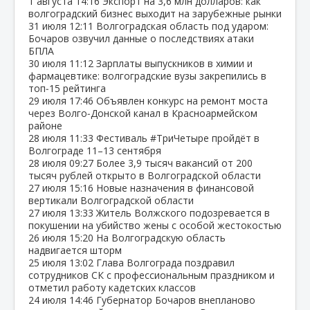
1 августа
14:16
Экспорт на 3,6 млн долларов: как
волгоградский бизнес выходит на зарубежные рынки
31 июля
12:11
Волгоградская область под ударом:
Бочаров озвучил данные о последствиях атаки
БПЛА
30 июля
11:12
Зарплаты выпускников в химии и
фармацевтике: волгоградские вузы закрепились в
топ‑15 рейтинга
29 июля
17:46
Объявлен конкурс на ремонт моста
через Волго‑Донской канал в Красноармейском
районе
28 июля
11:33
Фестиваль #ТриЧетыре пройдёт в
Волгограде 11–13 сентября
28 июля
09:27
Более 3,9 тысяч вакансий от 200
тысяч рублей открыто в Волгоградской области
27 июля
15:16
Новые назначения в финансовой
вертикали Волгоградской области
27 июля
13:33
Житель Волжского подозревается в
покушении на убийство жены с особой жестокостью
26 июля
15:20
На Волгоградскую область
надвигается шторм
25 июля
13:02
Глава Волгограда поздравил
сотрудников СК с профессиональным праздником и
отметил работу кадетских классов
24 июля
14:46
Губернатор Бочаров внепланово