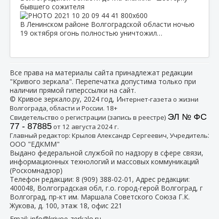
бывшего сожителя
В Ленинском районе Волгоградской области ночью
19 октября огонь полностью уничтожил…
Все права на материалы сайта принадлежат редакции
"Кривого зеркала". Перепечатка допустима только при
наличии прямой гиперссылки на сайт.
© Кривое зеркало.ру, 2024 год, И
нтернет-газета о жизни
Волгограда, области и России. 18+
ЭЛ № ФС
Свидетельство о регистрации (запись в реестре)
77 - 87885
от 12 августа 2024 г.
:
Главный редактор: Крылов Александр Сергеевич, Учредитель
ООО "ЕДКММ"
Выдано федеральной службой по надзору в сфере связи,
информационных технологий и массовых коммуникаций
(Роскомнадзор)
Телефон редакции:
8 (909) 388-02-01
, Адрес редакции:
400048, Волгоградская обл, г.о. город-герой Волгоград, г
Волгоград, пр-кт им. Маршала Советского Союза Г.К.
Жукова, д. 100, этаж 18, офис 221
Email:
info@krivoe-zerkalo.ru