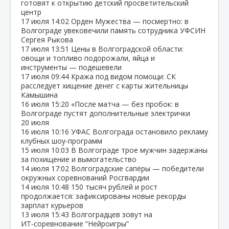
готовят к открытию детский просветительский
центр
17 июля
14:02
Орден Мужества — посмертно: в
Волгограде увековечили память сотрудника УФСИН
Сергея Рыкова
17 июля
13:51
Цены в Волгоградской области:
овощи и топливо подорожали, яйца и
инструменты — подешевели
17 июля
09:44
Кража под видом помощи: СК
расследует хищение денег с карты жительницы
Камышина
16 июля
15:20
«После матча — без пробок: в
Волгограде пустят дополнительные электрички
20 июля
16 июля
10:16
УФАС Волгограда остановило рекламу
клубных шоу‑программ
15 июля
10:03
В Волгограде трое мужчин задержаны
за похищение и вымогательство
14 июля
17:02
Волгоградские сапёры — победители
окружных соревнований Росгвардии
14 июля
10:48
150 тысяч рублей и рост
продолжается: зафиксированы новые рекорды
зарплат курьеров
13 июля
15:43
Волгоградцев зовут на
ИТ‑соревнование “Нейроигры”