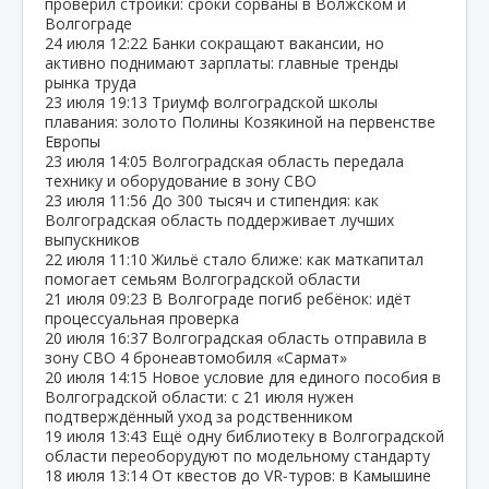
проверил стройки: сроки сорваны в Волжском и
Волгограде
24 июля
12:22
Банки сокращают вакансии, но
активно поднимают зарплаты: главные тренды
рынка труда
23 июля
19:13
Триумф волгоградской школы
плавания: золото Полины Козякиной на первенстве
Европы
23 июля
14:05
Волгоградская область передала
технику и оборудование в зону СВО
23 июля
11:56
До 300 тысяч и стипендия: как
Волгоградская область поддерживает лучших
выпускников
22 июля
11:10
Жильё стало ближе: как маткапитал
помогает семьям Волгоградской области
21 июля
09:23
В Волгограде погиб ребёнок: идёт
процессуальная проверка
20 июля
16:37
Волгоградская область отправила в
зону СВО 4 бронеавтомобиля «Сармат»
20 июля
14:15
Новое условие для единого пособия в
Волгоградской области: с 21 июля нужен
подтверждённый уход за родственником
19 июля
13:43
Ещё одну библиотеку в Волгоградской
области переоборудуют по модельному стандарту
18 июля
13:14
От квестов до VR‑туров: в Камышине