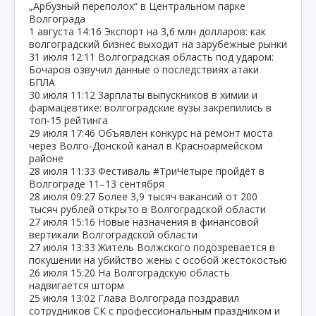
„Арбузный переполох“ в Центральном парке
Волгограда
1 августа
14:16
Экспорт на 3,6 млн долларов: как
волгоградский бизнес выходит на зарубежные рынки
31 июля
12:11
Волгоградская область под ударом:
Бочаров озвучил данные о последствиях атаки
БПЛА
30 июля
11:12
Зарплаты выпускников в химии и
фармацевтике: волгоградские вузы закрепились в
топ‑15 рейтинга
29 июля
17:46
Объявлен конкурс на ремонт моста
через Волго‑Донской канал в Красноармейском
районе
28 июля
11:33
Фестиваль #ТриЧетыре пройдёт в
Волгограде 11–13 сентября
28 июля
09:27
Более 3,9 тысяч вакансий от 200
тысяч рублей открыто в Волгоградской области
27 июля
15:16
Новые назначения в финансовой
вертикали Волгоградской области
27 июля
13:33
Житель Волжского подозревается в
покушении на убийство жены с особой жестокостью
26 июля
15:20
На Волгоградскую область
надвигается шторм
25 июля
13:02
Глава Волгограда поздравил
сотрудников СК с профессиональным праздником и