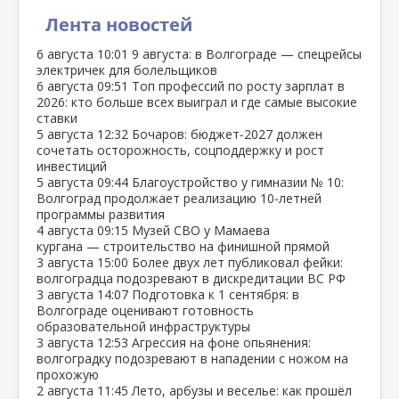
Лента новостей
6 августа
10:01
9 августа: в Волгограде — спецрейсы
электричек для болельщиков
6 августа
09:51
Топ профессий по росту зарплат в
2026: кто больше всех выиграл и где самые высокие
ставки
5 августа
12:32
Бочаров: бюджет‑2027 должен
сочетать осторожность, соцподдержку и рост
инвестиций
5 августа
09:44
Благоустройство у гимназии № 10:
Волгоград продолжает реализацию 10‑летней
программы развития
4 августа
09:15
Музей СВО у Мамаева
кургана — строительство на финишной прямой
3 августа
15:00
Более двух лет публиковал фейки:
волгоградца подозревают в дискредитации ВС РФ
3 августа
14:07
Подготовка к 1 сентября: в
Волгограде оценивают готовность
образовательной инфраструктуры
3 августа
12:53
Агрессия на фоне опьянения:
волгоградку подозревают в нападении с ножом на
прохожую
2 августа
11:45
Лето, арбузы и веселье: как прошёл