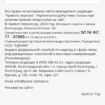
Все права на материалы сайта принадлежат редакции
"Кривого зеркала". Перепечатка допустима только при
наличии прямой гиперссылки на сайт.
© Кривое зеркало.ру, 2024 год, И
нтернет-газета о жизни
Волгограда, области и России. 18+
ЭЛ № ФС
Свидетельство о регистрации (запись в реестре)
77 - 87885
от 12 августа 2024 г.
:
Главный редактор: Крылов Александр Сергеевич, Учредитель
ООО "ЕДКММ"
Выдано федеральной службой по надзору в сфере связи,
информационных технологий и массовых коммуникаций
(Роскомнадзор)
Телефон редакции:
8 (909) 388-02-01
, Адрес редакции:
400048, Волгоградская обл, г.о. город-герой Волгоград, г
Волгоград, пр-кт им. Маршала Советского Союза Г.К.
Жукова, д. 100, этаж 18, офис 221
Email:
info@krivoe-zerkalo.ru
Реклама на сайте
Back to Top