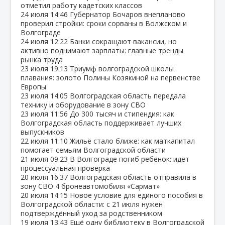
отметил работу кадетских классов
24 июля
14:46
Губернатор Бочаров внепланово
проверил стройки: сроки сорваны в Волжском и
Волгограде
24 июля
12:22
Банки сокращают вакансии, но
активно поднимают зарплаты: главные тренды
рынка труда
23 июля
19:13
Триумф волгоградской школы
плавания: золото Полины Козякиной на первенстве
Европы
23 июля
14:05
Волгоградская область передала
технику и оборудование в зону СВО
23 июля
11:56
До 300 тысяч и стипендия: как
Волгоградская область поддерживает лучших
выпускников
22 июля
11:10
Жильё стало ближе: как маткапитал
помогает семьям Волгоградской области
21 июля
09:23
В Волгограде погиб ребёнок: идёт
процессуальная проверка
20 июля
16:37
Волгоградская область отправила в
зону СВО 4 бронеавтомобиля «Сармат»
20 июля
14:15
Новое условие для единого пособия в
Волгоградской области: с 21 июля нужен
подтверждённый уход за родственником
19 июля
13:43
Ещё одну библиотеку в Волгоградской