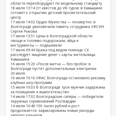
области переоборудуют по модельному стандарту
18 июля
13:14
От квестов до VR‑туров: в Камышине
готовят к открытию детский просветительский
центр
17 июля
14:02
Орден Мужества — посмертно: в
Волгограде увековечили память сотрудника УФСИН
Сергея Рыкова
17 июля
13:51
Цены в Волгоградской области:
овощи и топливо подорожали, яйца и
инструменты — подешевели
17 июля
09:44
Кража под видом помощи: СК
расследует хищение денег с карты жительницы
Камышина
16 июля
15:20
«После матча — без пробок: в
Волгограде пустят дополнительные электрички
20 июля
16 июля
10:16
УФАС Волгограда остановило рекламу
клубных шоу‑программ
15 июля
10:03
В Волгограде трое мужчин задержаны
за похищение и вымогательство
14 июля
17:02
Волгоградские сапёры — победители
окружных соревнований Росгвардии
14 июля
10:48
150 тысяч рублей и рост
продолжается: зафиксированы новые рекорды
зарплат курьеров