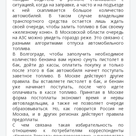
ситуацией, когда на заправке, а часто и на подъезде
к ней скапливается большое количество
автомобилей. В таком случае владельцам
транспортного средства остается лишь ждать
своей очереди, чтобы залить топливо в бак своему
«железному коню». В Московской области очередь
на АЗС можно увидеть гораздо реже. Это связано с
разными алгоритмами отпуска автомобильного
топлива.
В Волгограде, чтобы заполучить необходимое
количество бензина вам нужно сунуть пистолет в
бак, дойти до кассы, оплатить покупку и только
после этого в бак автомобиля начнет поступать
заветное топливо. В Москве действуют другие
правила. Вы вставляете пистолет в бак, и бензин
уже начинает поступать, после чего идете
оплачивать в кассе топливо. Принятая в Москве
форма постоплаты экономит время и нервы
автовладельцам, а также не позволяет очереди
образовываться. Но, как говорится Россия не
Москва, и в других регионах действуют правила
предоплаты.
С чем связана такая избирательность по
отношению к потребителям корреспонденты
«Кривого Зеркала» поинтересовались у руководства