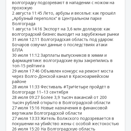
волгоградку подозревают в нападении с ножом на
прохожую
2 августа
11:45
Лето, арбузы и веселье: как прошёл
„Арбузный переполох“ в Центральном парке
Волгограда
1 августа
14:16
Экспорт на 3,6 млн долларов: как
волгоградский бизнес выходит на зарубежные рынки
31 июля
12:11
Волгоградская область под ударом:
Бочаров озвучил данные о последствиях атаки
БПЛА
30 июля
11:12
Зарплаты выпускников в химии и
фармацевтике: волгоградские вузы закрепились в
топ‑15 рейтинга
29 июля
17:46
Объявлен конкурс на ремонт моста
через Волго‑Донской канал в Красноармейском
районе
28 июля
11:33
Фестиваль #ТриЧетыре пройдёт в
Волгограде 11–13 сентября
28 июля
09:27
Более 3,9 тысяч вакансий от 200
тысяч рублей открыто в Волгоградской области
27 июля
15:16
Новые назначения в финансовой
вертикали Волгоградской области
27 июля
13:33
Житель Волжского подозревается в
покушении на убийство жены с особой жестокостью
26 июля
15:20
На Волгоградскую область