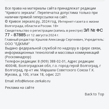
Все права на материалы сайта принадлежат редакции
"Кривого зеркала". Перепечатка допустима только при
наличии прямой гиперссылки на сайт.
© Кривое зеркало.ру, 2024 год, И
нтернет-газета о жизни
Волгограда, области и России. 18+
ЭЛ № ФС
Свидетельство о регистрации (запись в реестре)
77 - 87885
от 12 августа 2024 г.
:
Главный редактор: Крылов Александр Сергеевич, Учредитель
ООО "ЕДКММ"
Выдано федеральной службой по надзору в сфере связи,
информационных технологий и массовых коммуникаций
(Роскомнадзор)
Телефон редакции:
8 (909) 388-02-01
, Адрес редакции:
400048, Волгоградская обл, г.о. город-герой Волгоград, г
Волгоград, пр-кт им. Маршала Советского Союза Г.К.
Жукова, д. 100, этаж 18, офис 221
Email:
info@krivoe-zerkalo.ru
Реклама на сайте
Back to Top