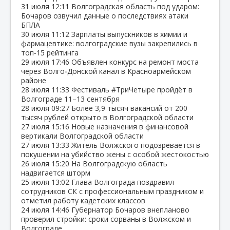
31 июля
12:11
Волгоградская область под ударом:
Бочаров озвучил данные о последствиях атаки
БПЛА
30 июля
11:12
Зарплаты выпускников в химии и
фармацевтике: волгоградские вузы закрепились в
топ‑15 рейтинга
29 июля
17:46
Объявлен конкурс на ремонт моста
через Волго‑Донской канал в Красноармейском
районе
28 июля
11:33
Фестиваль #ТриЧетыре пройдёт в
Волгограде 11–13 сентября
28 июля
09:27
Более 3,9 тысяч вакансий от 200
тысяч рублей открыто в Волгоградской области
27 июля
15:16
Новые назначения в финансовой
вертикали Волгоградской области
27 июля
13:33
Житель Волжского подозревается в
покушении на убийство жены с особой жестокостью
26 июля
15:20
На Волгоградскую область
надвигается шторм
25 июля
13:02
Глава Волгограда поздравил
сотрудников СК с профессиональным праздником и
отметил работу кадетских классов
24 июля
14:46
Губернатор Бочаров внепланово
проверил стройки: сроки сорваны в Волжском и
Волгограде