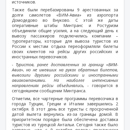
источников.
Также были перебазированы 9 арестованных за
долги самолетов «ВИМ-Авиа» из аэропорта
Домодедово во Внуково. С этой же даты
оперативные штабы Минтранс и Ростуризм
объединили общие усилия, а на следующий день к
вывозу пассажиров подключились компании –
туроператоры, которые для вывоза туристов из
России к местам отдыха переоформляли билеты
своих клиентов на рейсы других российских и
иностранных перевозчиков.
- Туристов, ранее доставленных за границу «ВИМ-
Авиа», но не имевших на руках обратных билетов,
вывозили другими российскими и иностранными
авиакомпаниями. На наиболее интенсивных
направлениях рейсы объединялись, -
говорится в
сегодняшнем сообщении Минтранса.
Отметим, все чартерные программы перевозчика в
города Турции, Греции и Италии завершились 2
октября. В этот день все туристы с просроченной
датой вылета вернулись из-за границы домой. В
приоритетном порядке была обеспечена доставка
туристов из турецкой Антальи. Сегодня также было
заявлено, что с 9 октября полеты практически