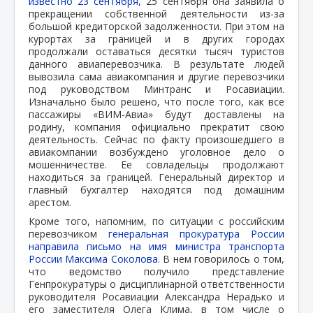
известно 23 сентября,
25 сентября она заявила о
прекращении собственной деятельности из-за
большой кредиторской задолженности. При этом на
курортах за границей и в других городах
продолжали оставаться десятки тысяч туристов
данного авиаперевозчика. В результате людей
вывозила сама авиакомпания и другие перевозчики
под руководством Минтранс и Росавиации.
Изначально было решено, что после того, как все
пассажиры «ВИМ-Авиа» будут доставлены на
родину, компания официально прекратит свою
деятельность. Сейчас по факту произошедшего в
авиакомпании возбуждено уголовное дело о
мошенничестве. Ее совладельцы продолжают
находиться за границей. Генеральный директор и
главный бухгалтер находятся под домашним
арестом.
Кроме того, напомним, по ситуации с российским
перевозчиком
генеральная прокуратура России
направила письмо на имя министра транспорта
России Максима Соколова.
В нем говорилось о том,
что ведомство получило представление
Генпрокуратуры о дисциплинарной ответственности
руководителя Росавиации Александра Нерадько и
его заместителя Олега Клима, в том числе о