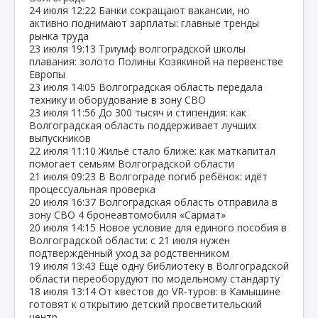
24 июля
12:22
Банки сокращают вакансии, но
активно поднимают зарплаты: главные тренды
рынка труда
23 июля
19:13
Триумф волгоградской школы
плавания: золото Полины Козякиной на первенстве
Европы
23 июля
14:05
Волгоградская область передала
технику и оборудование в зону СВО
23 июля
11:56
До 300 тысяч и стипендия: как
Волгоградская область поддерживает лучших
выпускников
22 июля
11:10
Жильё стало ближе: как маткапитал
помогает семьям Волгоградской области
21 июля
09:23
В Волгограде погиб ребёнок: идёт
процессуальная проверка
20 июля
16:37
Волгоградская область отправила в
зону СВО 4 бронеавтомобиля «Сармат»
20 июля
14:15
Новое условие для единого пособия в
Волгоградской области: с 21 июля нужен
подтверждённый уход за родственником
19 июля
13:43
Ещё одну библиотеку в Волгоградской
области переоборудуют по модельному стандарту
18 июля
13:14
От квестов до VR‑туров: в Камышине
готовят к открытию детский просветительский
центр