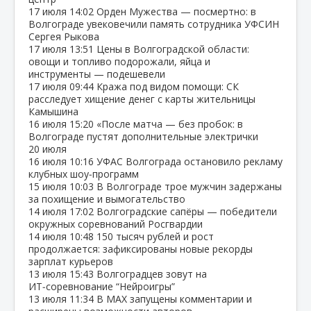
17 июля
14:02
Орден Мужества — посмертно: в
Волгограде увековечили память сотрудника УФСИН
Сергея Рыкова
17 июля
13:51
Цены в Волгоградской области:
овощи и топливо подорожали, яйца и
инструменты — подешевели
17 июля
09:44
Кража под видом помощи: СК
расследует хищение денег с карты жительницы
Камышина
16 июля
15:20
«После матча — без пробок: в
Волгограде пустят дополнительные электрички
20 июля
16 июля
10:16
УФАС Волгограда остановило рекламу
клубных шоу‑программ
15 июля
10:03
В Волгограде трое мужчин задержаны
за похищение и вымогательство
14 июля
17:02
Волгоградские сапёры — победители
окружных соревнований Росгвардии
14 июля
10:48
150 тысяч рублей и рост
продолжается: зафиксированы новые рекорды
зарплат курьеров
13 июля
15:43
Волгоградцев зовут на
ИТ‑соревнование “Нейроигры”
13 июля
11:34
В МАХ запущены комментарии и