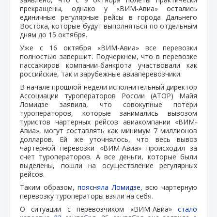
прекращены, однако у «ВИМ-Авиа» остались
единичные регулярные рейсы в города Дальнего
Востока, которые будут выполняться по отдельным
дням до 15 октября.
Уже с 16 октября «ВИМ-Авиа» все перевозки
полностью завершит. Подчеркнем, что в перевозке
пассажиров компании-банкрота участвовали как
российские, так и зарубежные авиаперевозчики.
В начале прошлой недели исполнительный директор
Ассоциации туроператоров России (АТОР) Майя
Ломидзе заявила, что совокупные потери
туроператоров, которые занимались вывозом
туристов чартерных рейсов авиакомпании «ВИМ-
Авиа», могут составлять как минимум 7 миллионов
долларов. Ей же уточнялось, что весь вывоз
чартерной перевозки «ВИМ-Авиа» происходил за
счет туроператоров. А все деньги, которые были
выделены, пошли на осуществление регулярных
рейсов.
Таким образом,
поясняла Ломидзе,
всю чартерную
перевозку туроператоры взяли на себя.
О ситуации с перевозчиком «ВИМ-Авиа»
стало