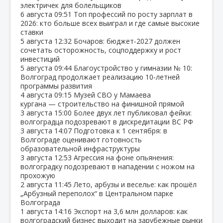
электричек для болельщиков
6 августа
09:51
Топ профессий по росту зарплат в
2026: кто больше всех выиграл и где самые высокие
ставки
5 августа
12:32
Бочаров: бюджет‑2027 должен
сочетать осторожность, соцподдержку и рост
инвестиций
5 августа
09:44
Благоустройство у гимназии № 10:
Волгоград продолжает реализацию 10‑летней
программы развития
4 августа
09:15
Музей СВО у Мамаева
кургана — строительство на финишной прямой
3 августа
15:00
Более двух лет публиковал фейки:
волгоградца подозревают в дискредитации ВС РФ
3 августа
14:07
Подготовка к 1 сентября: в
Волгограде оценивают готовность
образовательной инфраструктуры
3 августа
12:53
Агрессия на фоне опьянения:
волгоградку подозревают в нападении с ножом на
прохожую
2 августа
11:45
Лето, арбузы и веселье: как прошёл
„Арбузный переполох“ в Центральном парке
Волгограда
1 августа
14:16
Экспорт на 3,6 млн долларов: как
волгоградский бизнес выходит на зарубежные рынки