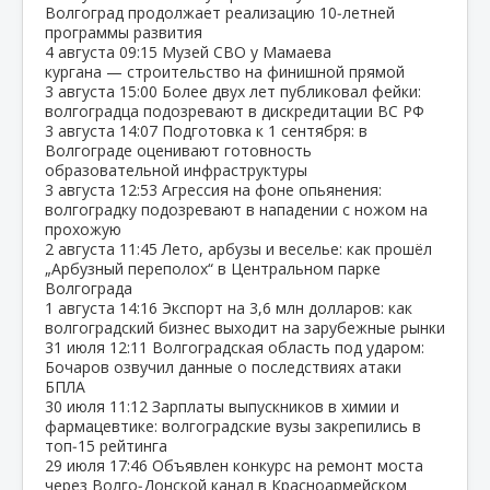
Волгоград продолжает реализацию 10‑летней
программы развития
4 августа
09:15
Музей СВО у Мамаева
кургана — строительство на финишной прямой
3 августа
15:00
Более двух лет публиковал фейки:
волгоградца подозревают в дискредитации ВС РФ
3 августа
14:07
Подготовка к 1 сентября: в
Волгограде оценивают готовность
образовательной инфраструктуры
3 августа
12:53
Агрессия на фоне опьянения:
волгоградку подозревают в нападении с ножом на
прохожую
2 августа
11:45
Лето, арбузы и веселье: как прошёл
„Арбузный переполох“ в Центральном парке
Волгограда
1 августа
14:16
Экспорт на 3,6 млн долларов: как
волгоградский бизнес выходит на зарубежные рынки
31 июля
12:11
Волгоградская область под ударом:
Бочаров озвучил данные о последствиях атаки
БПЛА
30 июля
11:12
Зарплаты выпускников в химии и
фармацевтике: волгоградские вузы закрепились в
топ‑15 рейтинга
29 июля
17:46
Объявлен конкурс на ремонт моста
через Волго‑Донской канал в Красноармейском