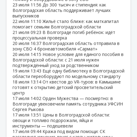
23 июля
11:56
До 300 тысяч и стипендия: как
Волгоградская область поддерживает лучших
выпускников
22 июля
11:10
Жильё стало ближе: как маткапитал
помогает семьям Волгоградской области
21 июля
09:23
В Волгограде погиб ребёнок: идёт
процессуальная проверка
20 июля
16:37
Волгоградская область отправила в
зону СВО 4 бронеавтомобиля «Сармат»
20 июля
14:15
Новое условие для единого пособия в
Волгоградской области: с 21 июля нужен
подтверждённый уход за родственником
19 июля
13:43
Ещё одну библиотеку в Волгоградской
области переоборудуют по модельному стандарту
18 июля
13:14
От квестов до VR‑туров: в Камышине
готовят к открытию детский просветительский
центр
17 июля
14:02
Орден Мужества — посмертно: в
Волгограде увековечили память сотрудника УФСИН
Сергея Рыкова
17 июля
13:51
Цены в Волгоградской области:
овощи и топливо подорожали, яйца и
инструменты — подешевели
17 июля
09:44
Кража под видом помощи: СК
расследует хищение денег с карты жительницы