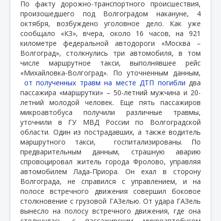
По факту дорожно-транспортного происшествия,
произошедшего под Волгоградом накануне, 4
октября, возбуждено уголовное дело. Как уже
сообщало «КЗ», вчера, около 16 часов, на 921
километре федеральной автодороги «Москва –
Волгоград», столкнулись три автомобиля, в том
числе маршрутное такси, выполнявшее рейс
«Михайловка-Волгоград». По уточненным данным,
от полученных травм на месте ДТП погибли
два
пассажира «маршрутки» – 50-летний мужчина и 20-
летний молодой человек. Еще пять пассажиров
микроавтобуса получили различные травмы,
уточнили в ГУ МВД России по Волгоградской
области. Один из пострадавших, а также водитель
маршрутного такси,
госпитализированы. По
предварительным данным, страшную аварию
спровоцировал житель города Фролово, управляя
автомобилем Лада-Приора. Он ехал в сторону
Волгограда, не справился с управлением, и на
полосе встречного движения совершил боковое
столкновение с грузовой ГАЗелью. От удара ГАЗель
вынесло на полосу встречного движения, где она
столкнулась с пассажирским микроавтобусом