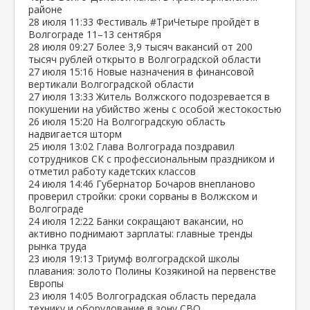
районе
28 июля
11:33
Фестиваль #ТриЧетыре пройдёт в
Волгограде 11–13 сентября
28 июля
09:27
Более 3,9 тысяч вакансий от 200
тысяч рублей открыто в Волгоградской области
27 июля
15:16
Новые назначения в финансовой
вертикали Волгоградской области
27 июля
13:33
Житель Волжского подозревается в
покушении на убийство жены с особой жестокостью
26 июля
15:20
На Волгоградскую область
надвигается шторм
25 июля
13:02
Глава Волгограда поздравил
сотрудников СК с профессиональным праздником и
отметил работу кадетских классов
24 июля
14:46
Губернатор Бочаров внепланово
проверил стройки: сроки сорваны в Волжском и
Волгограде
24 июля
12:22
Банки сокращают вакансии, но
активно поднимают зарплаты: главные тренды
рынка труда
23 июля
19:13
Триумф волгоградской школы
плавания: золото Полины Козякиной на первенстве
Европы
23 июля
14:05
Волгоградская область передала
технику и оборудование в зону СВО