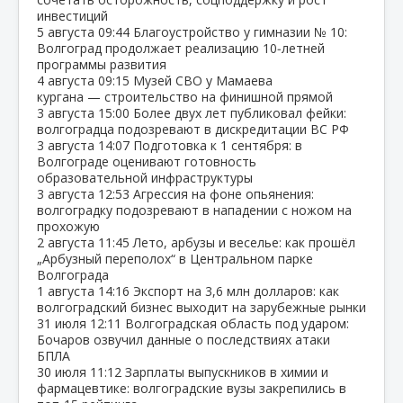
инвестиций
5 августа
09:44
Благоустройство у гимназии № 10:
Волгоград продолжает реализацию 10‑летней
программы развития
4 августа
09:15
Музей СВО у Мамаева
кургана — строительство на финишной прямой
3 августа
15:00
Более двух лет публиковал фейки:
волгоградца подозревают в дискредитации ВС РФ
3 августа
14:07
Подготовка к 1 сентября: в
Волгограде оценивают готовность
образовательной инфраструктуры
3 августа
12:53
Агрессия на фоне опьянения:
волгоградку подозревают в нападении с ножом на
прохожую
2 августа
11:45
Лето, арбузы и веселье: как прошёл
„Арбузный переполох“ в Центральном парке
Волгограда
1 августа
14:16
Экспорт на 3,6 млн долларов: как
волгоградский бизнес выходит на зарубежные рынки
31 июля
12:11
Волгоградская область под ударом:
Бочаров озвучил данные о последствиях атаки
БПЛА
30 июля
11:12
Зарплаты выпускников в химии и
фармацевтике: волгоградские вузы закрепились в