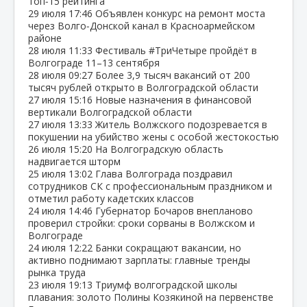
топ‑15 рейтинга
29 июля
17:46
Объявлен конкурс на ремонт моста
через Волго‑Донской канал в Красноармейском
районе
28 июля
11:33
Фестиваль #ТриЧетыре пройдёт в
Волгограде 11–13 сентября
28 июля
09:27
Более 3,9 тысяч вакансий от 200
тысяч рублей открыто в Волгоградской области
27 июля
15:16
Новые назначения в финансовой
вертикали Волгоградской области
27 июля
13:33
Житель Волжского подозревается в
покушении на убийство жены с особой жестокостью
26 июля
15:20
На Волгоградскую область
надвигается шторм
25 июля
13:02
Глава Волгограда поздравил
сотрудников СК с профессиональным праздником и
отметил работу кадетских классов
24 июля
14:46
Губернатор Бочаров внепланово
проверил стройки: сроки сорваны в Волжском и
Волгограде
24 июля
12:22
Банки сокращают вакансии, но
активно поднимают зарплаты: главные тренды
рынка труда
23 июля
19:13
Триумф волгоградской школы
плавания: золото Полины Козякиной на первенстве