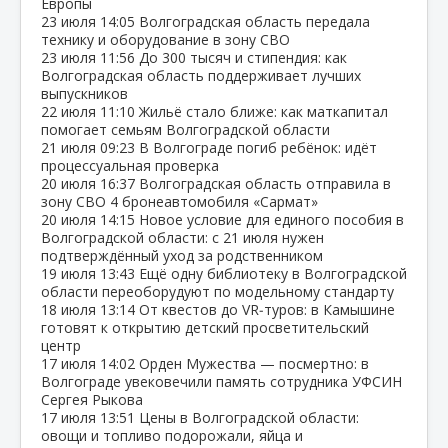
Европы
23 июля
14:05
Волгоградская область передала
технику и оборудование в зону СВО
23 июля
11:56
До 300 тысяч и стипендия: как
Волгоградская область поддерживает лучших
выпускников
22 июля
11:10
Жильё стало ближе: как маткапитал
помогает семьям Волгоградской области
21 июля
09:23
В Волгограде погиб ребёнок: идёт
процессуальная проверка
20 июля
16:37
Волгоградская область отправила в
зону СВО 4 бронеавтомобиля «Сармат»
20 июля
14:15
Новое условие для единого пособия в
Волгоградской области: с 21 июля нужен
подтверждённый уход за родственником
19 июля
13:43
Ещё одну библиотеку в Волгоградской
области переоборудуют по модельному стандарту
18 июля
13:14
От квестов до VR‑туров: в Камышине
готовят к открытию детский просветительский
центр
17 июля
14:02
Орден Мужества — посмертно: в
Волгограде увековечили память сотрудника УФСИН
Сергея Рыкова
17 июля
13:51
Цены в Волгоградской области:
овощи и топливо подорожали, яйца и