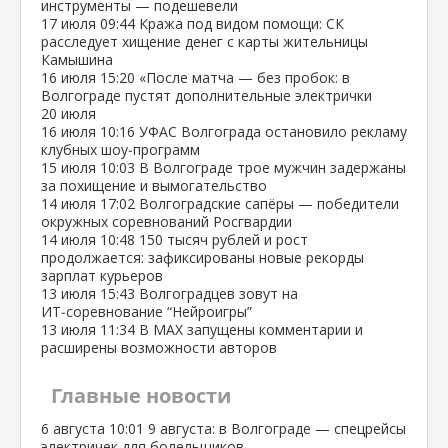
инструменты — подешевели
17 июля
09:44
Кража под видом помощи: СК
расследует хищение денег с карты жительницы
Камышина
16 июля
15:20
«После матча — без пробок: в
Волгограде пустят дополнительные электрички
20 июля
16 июля
10:16
УФАС Волгограда остановило рекламу
клубных шоу‑программ
15 июля
10:03
В Волгограде трое мужчин задержаны
за похищение и вымогательство
14 июля
17:02
Волгоградские сапёры — победители
окружных соревнований Росгвардии
14 июля
10:48
150 тысяч рублей и рост
продолжается: зафиксированы новые рекорды
зарплат курьеров
13 июля
15:43
Волгоградцев зовут на
ИТ‑соревнование “Нейроигры”
13 июля
11:34
В МАХ запущены комментарии и
расширены возможности авторов
Главные новости
6 августа
10:01
9 августа: в Волгограде — спецрейсы
электричек для болельщиков