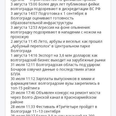
3 августа
15:00
Более двух лет публиковал фейки:
волгоградца подозревают в дискредитации ВС РФ
3 августа
14:07
Подготовка к 1 сентября: в
Волгограде оценивают готовность
образовательной инфраструктуры
3 августа
12:53
Агрессия на фоне опьянения:
волгоградку подозревают в нападении с ножом на
прохожую
2 августа
11:45
Лето, арбузы и веселье: как прошёл
„Арбузный переполох“ в Центральном парке
Волгограда
1 августа
14:16
Экспорт на 3,6 млн долларов: как
волгоградский бизнес выходит на зарубежные рынки
31 июля
12:11
Волгоградская область под ударом:
Бочаров озвучил данные о последствиях атаки
БПЛА
30 июля
11:12
Зарплаты выпускников в химии и
фармацевтике: волгоградские вузы закрепились в
топ‑15 рейтинга
29 июля
17:46
Объявлен конкурс на ремонт моста
через Волго‑Донской канал в Красноармейском
районе
28 июля
11:33
Фестиваль #ТриЧетыре пройдёт в
Волгограде 11–13 сентября
28 июля
09:27
Более 3,9 тысяч вакансий от 200