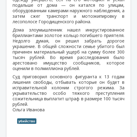
подальше от дома — он катался по улицам,
оборудованным камерами наружного наблюдения, а
затем сжег транспорт и мотоэкипировку в
лесополосе Городищенского района.
Дома злоумышленник нашел инкрустированное
бриллиантами золотое кольцо погибшего приятеля.
Недолго думая, он решил забрать дорогое
украшение. В общей сложности семье убитого был
причинен материальный ущерб на сумму более 300
тысяч рублей. Во время расследования было
арестовано имущество сообщников, которое
оценили в полмиллиона рублей.
Суд приговорил основного фигуранта к 13 годам
лишения свободы, отбывать которые он будет в
исправительной колонии строгого режима. За
укрывательство особо тяжкого преступления
сожительница выплатит штраф в размере 100 тысяч
рублей.
Ольга Иванова
убийство