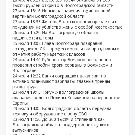
тысяч рублей открыто в Волгоградской области
27 июля
15:16
Новые назначения в финансовой
вертикали Волгоградской области
27 июля
13:33
Житель Волжского подозревается в
покушении на убийство жены с особой жестокостью
26 июля
15:20
На Волгоградскую область
надвигается шторм
25 июля
13:02
Глава Волгограда поздравил
сотрудников СК с профессиональным праздником и
отметил работу кадетских классов
24 июля
14:46
Губернатор Бочаров внепланово
проверил стройки: сроки сорваны в Волжском и
Волгограде
24 июля
12:22
Банки сокращают вакансии, но
активно поднимают зарплаты: главные тренды
рынка труда
23 июля
19:13
Триумф волгоградской школы
плавания: золото Полины Козякиной на первенстве
Европы
23 июля
14:05
Волгоградская область передала
технику и оборудование в зону СВО
23 июля
11:56
До 300 тысяч и стипендия: как
Волгоградская область поддерживает лучших
выпускников