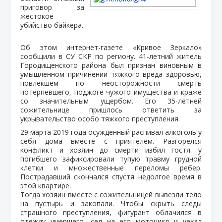
приговор за
жестокое
убийство байкера.
Об этом интернет-газете «Кривое Зеркало»
сообщили в СУ СКР по региону. 41-летний житель
Городищенского района был признан виновным в
умышленном причинении тяжкого вреда здоровью,
повлекшем по неосторожности смерть
потерпевшего, поджоге чужого имущества и краже
со значительным ущербом. Его 35-летней
сожительнице пришлось ответить за
укрывательство особо тяжкого преступления.
29 марта 2019 года осужденный распивал алкоголь у
себя дома вместе с приятелем. Разгорелся
конфликт и хозяин до смерти избил гостя: у
погибшего зафиксировали тупую травму грудной
клетки и множественные переломы ребер.
Пострадавший скончался спустя недолгое время в
этой квартире.
Тогда хозяин вместе с сожительницей вывезли тело
на пустырь и закопали. Чтобы скрыть следы
страшного преступления, фигурант облачился в
одежду умершего, сел на его мотоцикл и уехал