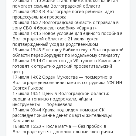
22 июля
11:10
Жильё стало ближе: как маткапитал
помогает семьям Волгоградской области
21 июля
09:23
В Волгограде погиб ребёнок: идёт
процессуальная проверка
20 июля
16:37
Волгоградская область отправила в
зону СВО 4 бронеавтомобиля «Сармат»
20 июля
14:15
Новое условие для единого пособия в
Волгоградской области: с 21 июля нужен
подтверждённый уход за родственником
19 июля
13:43
Ещё одну библиотеку в Волгоградской
области переоборудуют по модельному стандарту
18 июля
13:14
От квестов до VR‑туров: в Камышине
готовят к открытию детский просветительский
центр
17 июля
14:02
Орден Мужества — посмертно: в
Волгограде увековечили память сотрудника УФСИН
Сергея Рыкова
17 июля
13:51
Цены в Волгоградской области:
овощи и топливо подорожали, яйца и
инструменты — подешевели
17 июля
09:44
Кража под видом помощи: СК
расследует хищение денег с карты жительницы
Камышина
16 июля
15:20
«После матча — без пробок: в
Волгограде пустят дополнительные электрички