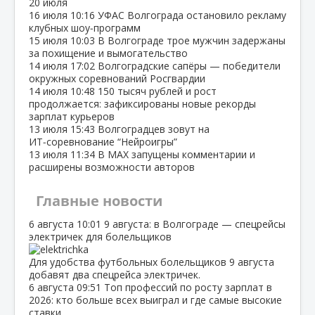
20 июля
16 июля
10:16
УФАС Волгограда остановило рекламу
клубных шоу‑программ
15 июля
10:03
В Волгограде трое мужчин задержаны
за похищение и вымогательство
14 июля
17:02
Волгоградские сапёры — победители
окружных соревнований Росгвардии
14 июля
10:48
150 тысяч рублей и рост
продолжается: зафиксированы новые рекорды
зарплат курьеров
13 июля
15:43
Волгоградцев зовут на
ИТ‑соревнование “Нейроигры”
13 июля
11:34
В МАХ запущены комментарии и
расширены возможности авторов
Главные новости
6 августа
10:01
9 августа: в Волгограде — спецрейсы
электричек для болельщиков
Для удобства футбольных болельщиков 9 августа
добавят два спецрейса электричек.
6 августа
09:51
Топ профессий по росту зарплат в
2026: кто больше всех выиграл и где самые высокие
ставки