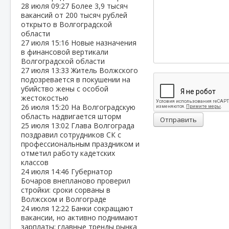
28 июля
09:27
Более 3,9 тысяч
вакансий от 200 тысяч рублей
открыто в Волгоградской
области
27 июля
15:16
Новые назначения
в финансовой вертикали
Волгоградской области
27 июля
13:33
Житель Волжского
подозревается в покушении на
убийство жены с особой
жестокостью
26 июля
15:20
На Волгоградскую
область надвигается шторм
Отправить
25 июля
13:02
Глава Волгограда
поздравил сотрудников СК с
профессиональным праздником и
отметил работу кадетских
классов
24 июля
14:46
Губернатор
Бочаров внепланово проверил
стройки: сроки сорваны в
Волжском и Волгограде
24 июля
12:22
Банки сокращают
вакансии, но активно поднимают
зарплаты: главные тренды рынка