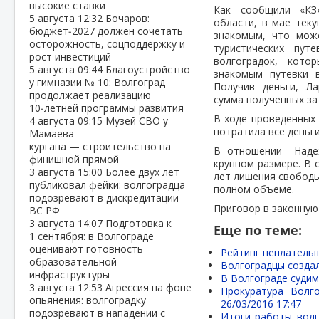
высокие ставки
Как сообщили «КЗ»
5 августа
12:32
Бочаров:
области, в мае тек
бюджет‑2027 должен сочетать
знакомым, что мож
осторожность, соцподдержку и
туристических пу
рост инвестиций
волгоградок, кото
5 августа
09:44
Благоустройство
знакомым путевки 
у гимназии № 10: Волгоград
Получив деньги, Ла
продолжает реализацию
сумма полученных за
10‑летней программы развития
В ходе проведенных
4 августа
09:15
Музей СВО у
потратила все деньг
Мамаева
кургана — строительство на
В отношении Надеж
финишной прямой
крупном размере. В 
3 августа
15:00
Более двух лет
лет лишения свободы
публиковал фейки: волгоградца
полном объеме.
подозревают в дискредитации
Приговор в законную
ВС РФ
3 августа
14:07
Подготовка к
Еще по теме:
1 сентября: в Волгограде
оценивают готовность
Рейтинг неплательщ
образовательной
Волгоградцы созда
инфраструктуры
В Волгограде судим
3 августа
12:53
Агрессия на фоне
Прокуратура Волг
опьянения: волгоградку
26/03/2016 17:47
подозревают в нападении с
Итоги работы волг