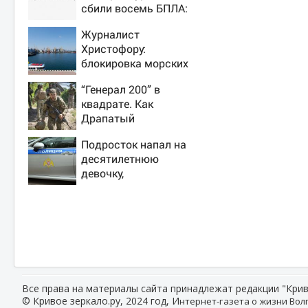
сбили восемь БПЛА:
эвакуированы 800
Журналист
сотрудников
Христофору:
Wildberries
блокировка морских
портов —
“Генерал 200” в
катастрофа для
квадрате. Как
Украины
Драпатый
переплюнул
Подросток напал на
Сырского
десятилетнюю
девочку,
ворвавшись в
квартиру
Все права на материалы сайта принадлежат редакции "Крив
© Кривое зеркало.ру, 2024 год, И
нтернет-газета о жизни Волг