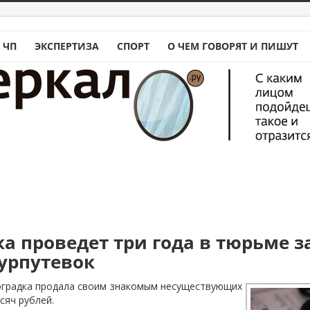
 ЧП
ЭКСПЕРТИЗА
СПОРТ
О ЧЕМ ГОВОРЯТ И ПИШУТ
ка проведет три года в тюрьме 
урпутевок
оградка продала своим знакомым несуществующих
сяч рублей.