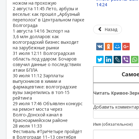
ножом на прохожую
14:24
2 августа
11:45
Лето, арбузы и
веселье: как прошёл „Арбузный
переполох“ в Центральном парке
Волгограда
Назад
1 августа
14:16
Экспорт на
3,6 млн долларов: как
волгоградский бизнес выходит
на зарубежные рынки
31 июля
12:11
Волгоградская
область под ударом: Бочаров
озвучил данные о последствиях
атаки БПЛА
Самое
30 июля
11:12
Зарплаты
выпускников в химии и
фармацевтике: волгоградские
вузы закрепились в топ‑15
Читать Кривое-Зерк
рейтинга
29 июля
17:46
Объявлен конкурс
Добавить комментар
на ремонт моста через
Волго‑Донской канал в
Красноармейском районе
Имя (обязательное)
28 июля
11:33
Фестиваль #ТриЧетыре пройдёт
в Волгограде 11–13 сентября