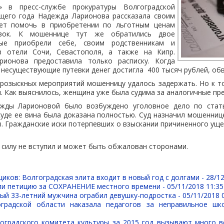
 в пресс-службе прокуратуры Волгоградской
ущего года Надежда Ларионова рассказала своим
ет помочь в приобретении по льготным ценам
тевок. К мошеннице тут же обратились двое
рые приобрели себе, своим родственникам и
в отели Сочи, Севастополя, а также на Кипр.
рионова предоставила только расписку. Когда
 несуществующие путевки денег достигла 400 тысяч рублей, об
 розыскных мероприятий мошенницу удалось задержать. Но к т
и. Как выяснилось, женщина уже была судима за аналогичные пр
ды Ларионовой было возбуждено уголовное дело по стат
суде ее вина была доказана полностью. Суд назначил мошенниц
. Гражданские иски потерпевших о взыскании причиненного ущ
 силу не вступил и может быть обжалован сторонами.
иков: Волгоградская элита входит в новый год с долгами -
28/12
ли петицию за СОХРАНЕНИЕ местного времени -
05/11/2018 11:35
ый 33-летний мужчина ограбил девушку-подростка -
05/11/2018 
оградской области наказала педагогов за неправильное шк
оградского комитета культуры за 2015 год вызывают много 