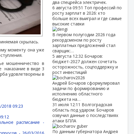
два спецрейса электричек.
6 августа
09:51
Топ профессий по
росту зарплат в 2026: кто
больше всех выиграл и где самые
высокие ставки
В первом полугодии 2026 года
рекордсменом по росту
виняемая скрылась.
зарплатных предложений стал
ому моменту она уже
сварщик:…
еступления.
5 августа
12:32
Бочаров:
бюджет‑2027 должен сочетать
ье мошенничество в
осторожность, соцподдержку и
е наказание в виде 3
рост инвестиций
ерба удовлетворены в
Андрей Бочаров сформулировал
задачи по формированию и
исполнению областного
бюджета на…
31 июля
12:11
Волгоградская
/2018 09:23
область под ударом: Бочаров
озвучил данные о последствиях
09:12
атаки БПЛА
ольное расписание -
По данным губернатора Андрея
вопросов -
26/03/2016