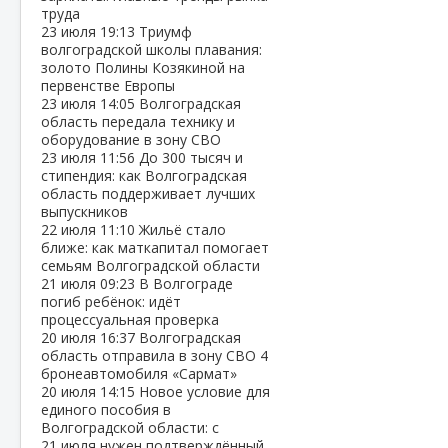
труда
23 июля
19:13
Триумф
волгоградской школы плавания:
золото Полины Козякиной на
первенстве Европы
23 июля
14:05
Волгоградская
область передала технику и
оборудование в зону СВО
23 июля
11:56
До 300 тысяч и
стипендия: как Волгоградская
область поддерживает лучших
выпускников
22 июля
11:10
Жильё стало
ближе: как маткапитал помогает
семьям Волгоградской области
21 июля
09:23
В Волгограде
погиб ребёнок: идёт
процессуальная проверка
20 июля
16:37
Волгоградская
область отправила в зону СВО 4
бронеавтомобиля «Сармат»
20 июля
14:15
Новое условие для
единого пособия в
Волгоградской области: с
21 июля нужен подтверждённый