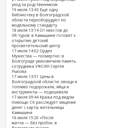
уход за родственником
19 июля
13:43
Ещё одну
библиотеку в Волгоградской
области переоборудуют по
модельному стандарту
18 июля
13:14
От квестов до
VR‑туров: в Камышине готовят к
открытию детский
просветительский центр
17 июля
14:02
Орден
Мужества — посмертно: в
Волгограде увековечили память
сотрудника УФСИН Сергея
Рыкова
17 июля
13:51
Цены в
Волгоградской области: овощи и
топливо подорожали, яйца и
инструменты — подешевели
17 июля
09:44
Кража под видом
помощи: СК расследует хищение
денег с карты жительницы
Камышина
16 июля
15:20
«После
матча — без пробок: в
Волгограде пустят