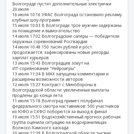
Волгограде пустят дополнительные электрички
20 июля
16 июля
10:16
УФАС Волгограда остановило рекламу
клубных шоу‑программ
15 июля
10:03
В Волгограде трое мужчин задержаны
за похищение и вымогательство
14 июля
17:02
Волгоградские сапёры — победители
окружных соревнований Росгвардии
14 июля
10:48
150 тысяч рублей и рост
продолжается: зафиксированы новые рекорды
зарплат курьеров
13 июля
15:43
Волгоградцев зовут на
ИТ‑соревнование “Нейроигры”
13 июля
11:34
В МАХ запущены комментарии и
расширены возможности авторов
12 июля
15:27
Контракт с Минобороны в
Волгоградской области: увеличенные выплаты
продлены до конца лета
11 июля
15:18
Волгоград примет полуфинал
федерального смотра наставников: 500 участников
из ЮФО и СКФО поборются за выход в финал
10 июля
15:51
Водохозяйственный прогноз: рабочая
группа оценила ситуацию на водохранилищах
Волжско‑Камского каскада
10 июля
12:39
В Волгоградской области тысячи