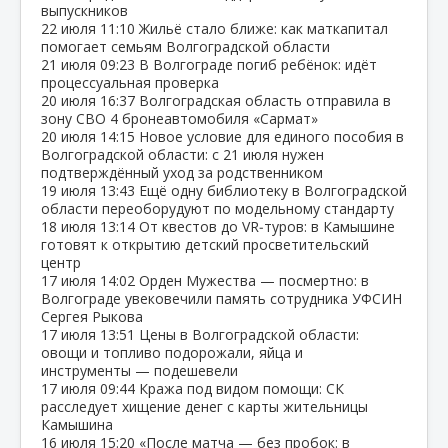
выпускников
22 июля
11:10
Жильё стало ближе: как маткапитал
помогает семьям Волгоградской области
21 июля
09:23
В Волгограде погиб ребёнок: идёт
процессуальная проверка
20 июля
16:37
Волгоградская область отправила в
зону СВО 4 бронеавтомобиля «Сармат»
20 июля
14:15
Новое условие для единого пособия в
Волгоградской области: с 21 июля нужен
подтверждённый уход за родственником
19 июля
13:43
Ещё одну библиотеку в Волгоградской
области переоборудуют по модельному стандарту
18 июля
13:14
От квестов до VR‑туров: в Камышине
готовят к открытию детский просветительский
центр
17 июля
14:02
Орден Мужества — посмертно: в
Волгограде увековечили память сотрудника УФСИН
Сергея Рыкова
17 июля
13:51
Цены в Волгоградской области:
овощи и топливо подорожали, яйца и
инструменты — подешевели
17 июля
09:44
Кража под видом помощи: СК
расследует хищение денег с карты жительницы
Камышина
16 июля
15:20
«После матча — без пробок: в