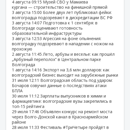
4 августа
09:15
Музей СВО у Мамаева
кургана — строительство на финишной прямой
3 августа
15:00
Более двух лет публиковал фейки:
волгоградца подозревают в дискредитации ВС РФ
3 августа
14:07
Подготовка к 1 сентября: в
Волгограде оценивают готовность
образовательной инфраструктуры
3 августа
12:53
Агрессия на фоне опьянения:
волгоградку подозревают в нападении с ножом на
прохожую
2 августа
11:45
Лето, арбузы и веселье: как прошёл
„Арбузный переполох“ в Центральном парке
Волгограда
1 августа
14:16
Экспорт на 3,6 млн долларов: как
волгоградский бизнес выходит на зарубежные рынки
31 июля
12:11
Волгоградская область под ударом:
Бочаров озвучил данные о последствиях атаки
БПЛА
30 июля
11:12
Зарплаты выпускников в химии и
фармацевтике: волгоградские вузы закрепились в
топ‑15 рейтинга
29 июля
17:46
Объявлен конкурс на ремонт моста
через Волго‑Донской канал в Красноармейском
районе
28 июля
11:33
Фестиваль #ТриЧетыре пройдёт в