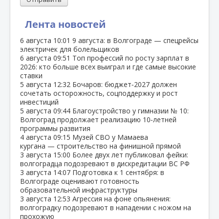
Лента новостей
6 августа
10:01
9 августа: в Волгограде — спецрейсы
электричек для болельщиков
6 августа
09:51
Топ профессий по росту зарплат в
2026: кто больше всех выиграл и где самые высокие
ставки
5 августа
12:32
Бочаров: бюджет‑2027 должен
сочетать осторожность, соцподдержку и рост
инвестиций
5 августа
09:44
Благоустройство у гимназии № 10:
Волгоград продолжает реализацию 10‑летней
программы развития
4 августа
09:15
Музей СВО у Мамаева
кургана — строительство на финишной прямой
3 августа
15:00
Более двух лет публиковал фейки:
волгоградца подозревают в дискредитации ВС РФ
3 августа
14:07
Подготовка к 1 сентября: в
Волгограде оценивают готовность
образовательной инфраструктуры
3 августа
12:53
Агрессия на фоне опьянения:
волгоградку подозревают в нападении с ножом на
прохожую