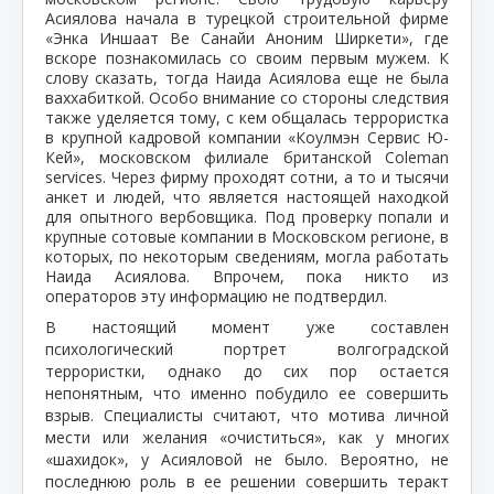
Асиялова начала в турецкой строительной фирме
«Энка Иншаат Ве Санайи Аноним Ширкети», где
вскоре познакомилась со своим первым мужем. К
слову сказать, тогда Наида Асиялова еще не была
ваххабиткой. Особо внимание со стороны следствия
также уделяется тому, с кем общалась террористка
в крупной кадровой компании «Коулмэн Сервис Ю-
Кей», московском филиале британской Сoleman
services. Через фирму проходят сотни, а то и тысячи
анкет и людей, что является настоящей находкой
для опытного вербовщика. Под проверку попали и
крупные сотовые компании в Московском регионе, в
которых, по некоторым сведениям, могла работать
Наида Асиялова. Впрочем, пока никто из
операторов эту информацию не подтвердил.
В настоящий момент уже составлен
психологический портрет волгоградской
террористки, однако до сих пор остается
непонятным, что именно побудило ее совершить
взрыв. Специалисты считают, что мотива личной
мести или желания «очиститься», как у многих
«шахидок», у Асияловой не было. Вероятно, не
последнюю роль в ее решении совершить теракт