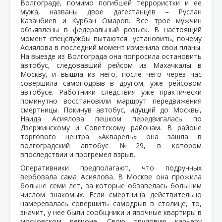
Волгограде, помимо погибшей террористки и ее
мужа, названы двое дагестанцев – Руслан
Казанбиев и Курбан Омаров. Все трое мужчин
объявлены в федеральный розыск. В настоящий
момент спецслужбы пытаются установить, почему
Асиялова в последний момент изменила свои планы.
На выезде из Волгограда она попросила остановить
автобус, следовавший рейсом из Махачкалы в
Москву, и вышла из него, после чего через час
совершила самоподрыв в другом, уже рейсовом
автобусе. Работники следствия уже практически
поминутно восстановили маршрут передвижения
смертницы. Покинув автобус, идущий до Москвы,
Наида Асиялова пешком передвигалась по
Дзержинскому и Советскому районам. В районе
торгового центра «Акварель» она зашла в
волгоградский автобус №29, в котором
впоследствии и прогремел взрыв.
Оперативники предполагают, что подручных
вербовала сама Асиялова. В Москве она прожила
больше семи лет, за которые обзавелась большим
числом знакомых. Если смертница действительно
намеревалась совершить самодрыв в столице, то,
значит, у нее были сообщники и явочные квартиры в
московском регионе. Свою трудовую карьеру