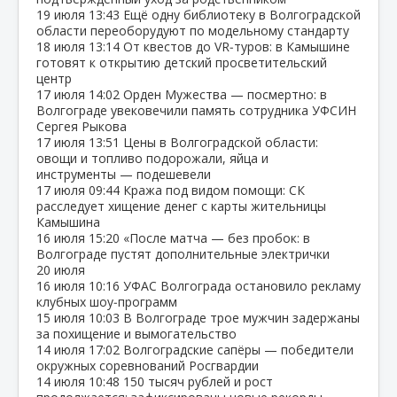
19 июля
13:43
Ещё одну библиотеку в Волгоградской
области переоборудуют по модельному стандарту
18 июля
13:14
От квестов до VR‑туров: в Камышине
готовят к открытию детский просветительский
центр
17 июля
14:02
Орден Мужества — посмертно: в
Волгограде увековечили память сотрудника УФСИН
Сергея Рыкова
17 июля
13:51
Цены в Волгоградской области:
овощи и топливо подорожали, яйца и
инструменты — подешевели
17 июля
09:44
Кража под видом помощи: СК
расследует хищение денег с карты жительницы
Камышина
16 июля
15:20
«После матча — без пробок: в
Волгограде пустят дополнительные электрички
20 июля
16 июля
10:16
УФАС Волгограда остановило рекламу
клубных шоу‑программ
15 июля
10:03
В Волгограде трое мужчин задержаны
за похищение и вымогательство
14 июля
17:02
Волгоградские сапёры — победители
окружных соревнований Росгвардии
14 июля
10:48
150 тысяч рублей и рост