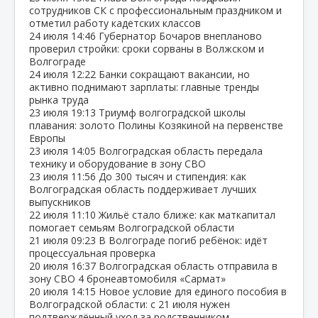
сотрудников СК с профессиональным праздником и
отметил работу кадетских классов
24 июля
14:46
Губернатор Бочаров внепланово
проверил стройки: сроки сорваны в Волжском и
Волгограде
24 июля
12:22
Банки сокращают вакансии, но
активно поднимают зарплаты: главные тренды
рынка труда
23 июля
19:13
Триумф волгоградской школы
плавания: золото Полины Козякиной на первенстве
Европы
23 июля
14:05
Волгоградская область передала
технику и оборудование в зону СВО
23 июля
11:56
До 300 тысяч и стипендия: как
Волгоградская область поддерживает лучших
выпускников
22 июля
11:10
Жильё стало ближе: как маткапитал
помогает семьям Волгоградской области
21 июля
09:23
В Волгограде погиб ребёнок: идёт
процессуальная проверка
20 июля
16:37
Волгоградская область отправила в
зону СВО 4 бронеавтомобиля «Сармат»
20 июля
14:15
Новое условие для единого пособия в
Волгоградской области: с 21 июля нужен
подтверждённый уход за родственником