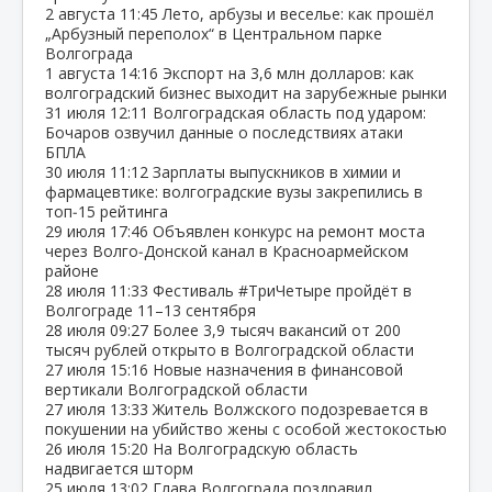
2 августа
11:45
Лето, арбузы и веселье: как прошёл
„Арбузный переполох“ в Центральном парке
Волгограда
1 августа
14:16
Экспорт на 3,6 млн долларов: как
волгоградский бизнес выходит на зарубежные рынки
31 июля
12:11
Волгоградская область под ударом:
Бочаров озвучил данные о последствиях атаки
БПЛА
30 июля
11:12
Зарплаты выпускников в химии и
фармацевтике: волгоградские вузы закрепились в
топ‑15 рейтинга
29 июля
17:46
Объявлен конкурс на ремонт моста
через Волго‑Донской канал в Красноармейском
районе
28 июля
11:33
Фестиваль #ТриЧетыре пройдёт в
Волгограде 11–13 сентября
28 июля
09:27
Более 3,9 тысяч вакансий от 200
тысяч рублей открыто в Волгоградской области
27 июля
15:16
Новые назначения в финансовой
вертикали Волгоградской области
27 июля
13:33
Житель Волжского подозревается в
покушении на убийство жены с особой жестокостью
26 июля
15:20
На Волгоградскую область
надвигается шторм
25 июля
13:02
Глава Волгограда поздравил