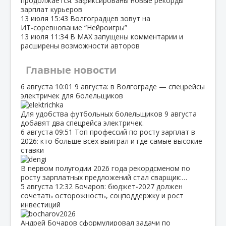
продолжается: зафиксированы новые рекорды
зарплат курьеров
13 июля
15:43
Волгоградцев зовут на
ИТ‑соревнование “Нейроигры”
13 июля
11:34
В МАХ запущены комментарии и
расширены возможности авторов
Главные новости
6 августа
10:01
9 августа: в Волгограде — спецрейсы
электричек для болельщиков
Для удобства футбольных болельщиков 9 августа
добавят два спецрейса электричек.
6 августа
09:51
Топ профессий по росту зарплат в
2026: кто больше всех выиграл и где самые высокие
ставки
В первом полугодии 2026 года рекордсменом по
росту зарплатных предложений стал сварщик:…
5 августа
12:32
Бочаров: бюджет‑2027 должен
сочетать осторожность, соцподдержку и рост
инвестиций
Андрей Бочаров сформулировал задачи по