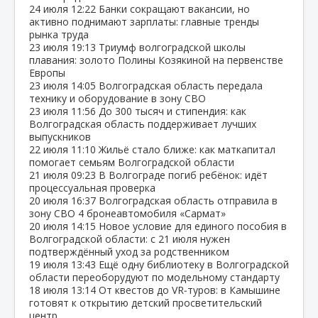
24 июля
12:22
Банки сокращают вакансии, но
активно поднимают зарплаты: главные тренды
рынка труда
23 июля
19:13
Триумф волгоградской школы
плавания: золото Полины Козякиной на первенстве
Европы
23 июля
14:05
Волгоградская область передала
технику и оборудование в зону СВО
23 июля
11:56
До 300 тысяч и стипендия: как
Волгоградская область поддерживает лучших
выпускников
22 июля
11:10
Жильё стало ближе: как маткапитал
помогает семьям Волгоградской области
21 июля
09:23
В Волгограде погиб ребёнок: идёт
процессуальная проверка
20 июля
16:37
Волгоградская область отправила в
зону СВО 4 бронеавтомобиля «Сармат»
20 июля
14:15
Новое условие для единого пособия в
Волгоградской области: с 21 июля нужен
подтверждённый уход за родственником
19 июля
13:43
Ещё одну библиотеку в Волгоградской
области переоборудуют по модельному стандарту
18 июля
13:14
От квестов до VR‑туров: в Камышине
готовят к открытию детский просветительский
центр