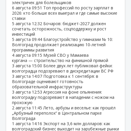
электричек для болельщиков
6 августа
09:51
Топ профессий по росту зарплат в
2026: кто больше всех выиграл и где самые высокие
ставки
5 августа
12:32
Бочаров: бюджет‑2027 должен
сочетать осторожность, соцподдержку и рост
инвестиций
5 августа
09:44
Благоустройство у гимназии № 10:
Волгоград продолжает реализацию 10‑летней
программы развития
4 августа
09:15
Музей СВО у Мамаева
кургана — строительство на финишной прямой
3 августа
15:00
Более двух лет публиковал фейки:
волгоградца подозревают в дискредитации ВС РФ
3 августа
14:07
Подготовка к 1 сентября: в
Волгограде оценивают готовность
образовательной инфраструктуры
3 августа
12:53
Агрессия на фоне опьянения:
волгоградку подозревают в нападении с ножом на
прохожую
2 августа
11:45
Лето, арбузы и веселье: как прошёл
„Арбузный переполох“ в Центральном парке
Волгограда
1 августа
14:16
Экспорт на 3,6 млн долларов: как
волгоградский бизнес выходит на зарубежные рынки