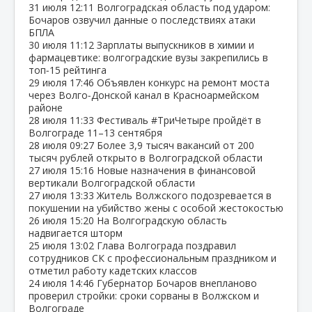
31 июля
12:11
Волгоградская область под ударом:
Бочаров озвучил данные о последствиях атаки
БПЛА
30 июля
11:12
Зарплаты выпускников в химии и
фармацевтике: волгоградские вузы закрепились в
топ‑15 рейтинга
29 июля
17:46
Объявлен конкурс на ремонт моста
через Волго‑Донской канал в Красноармейском
районе
28 июля
11:33
Фестиваль #ТриЧетыре пройдёт в
Волгограде 11–13 сентября
28 июля
09:27
Более 3,9 тысяч вакансий от 200
тысяч рублей открыто в Волгоградской области
27 июля
15:16
Новые назначения в финансовой
вертикали Волгоградской области
27 июля
13:33
Житель Волжского подозревается в
покушении на убийство жены с особой жестокостью
26 июля
15:20
На Волгоградскую область
надвигается шторм
25 июля
13:02
Глава Волгограда поздравил
сотрудников СК с профессиональным праздником и
отметил работу кадетских классов
24 июля
14:46
Губернатор Бочаров внепланово
проверил стройки: сроки сорваны в Волжском и
Волгограде