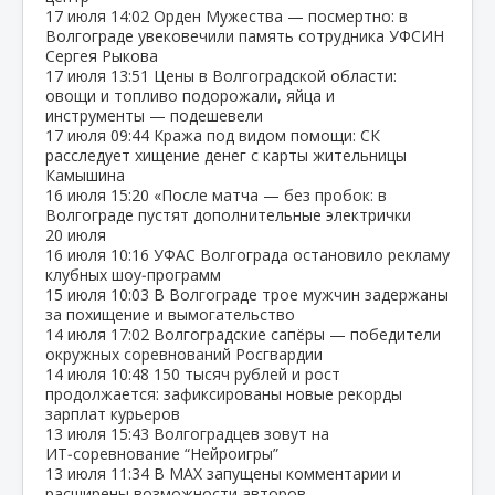
17 июля
14:02
Орден Мужества — посмертно: в
Волгограде увековечили память сотрудника УФСИН
Сергея Рыкова
17 июля
13:51
Цены в Волгоградской области:
овощи и топливо подорожали, яйца и
инструменты — подешевели
17 июля
09:44
Кража под видом помощи: СК
расследует хищение денег с карты жительницы
Камышина
16 июля
15:20
«После матча — без пробок: в
Волгограде пустят дополнительные электрички
20 июля
16 июля
10:16
УФАС Волгограда остановило рекламу
клубных шоу‑программ
15 июля
10:03
В Волгограде трое мужчин задержаны
за похищение и вымогательство
14 июля
17:02
Волгоградские сапёры — победители
окружных соревнований Росгвардии
14 июля
10:48
150 тысяч рублей и рост
продолжается: зафиксированы новые рекорды
зарплат курьеров
13 июля
15:43
Волгоградцев зовут на
ИТ‑соревнование “Нейроигры”
13 июля
11:34
В МАХ запущены комментарии и
расширены возможности авторов