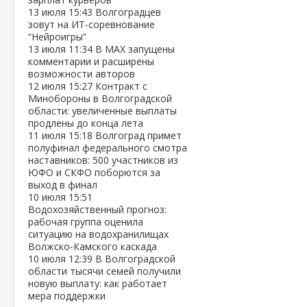
13 июля
15:43
Волгоградцев
зовут на ИТ‑соревнование
“Нейроигры”
13 июля
11:34
В МАХ запущены
комментарии и расширены
возможности авторов
12 июля
15:27
Контракт с
Минобороны в Волгоградской
области: увеличенные выплаты
продлены до конца лета
11 июля
15:18
Волгоград примет
полуфинал федерального смотра
наставников: 500 участников из
ЮФО и СКФО поборются за
выход в финал
10 июля
15:51
Водохозяйственный прогноз:
рабочая группа оценила
ситуацию на водохранилищах
Волжско‑Камского каскада
10 июля
12:39
В Волгоградской
области тысячи семей получили
новую выплату: как работает
мера поддержки