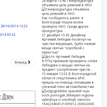
28 марта
15:46
Генпрокуратура
объявила цель ревизий в НКО
Как сообщалось ранее, в
Волгограде пошла волна
-
28/10/2014 12:52
проверок НКО. Среди других
прокуратура…
2014 05:32
21 декабря
15:45
Дизайнер
Артемий Лебедев посягнул на
чувства верующих, грубо назвав
мощи святых "коробкой с
перхотью"
В РПЦ призвали проверить слова
Вперед
Лебедева о мощах святых на
предмет оскорбления чувств…
15 января
12:02
В Волгоградской
области спецтехника МЧС
пришла на помощь попавшим в
снежный плен автомобилистам