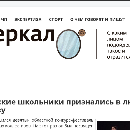
 ЧП
ЭКСПЕРТИЗА
СПОРТ
О ЧЕМ ГОВОРЯТ И ПИШУТ
ские школьники признались в л
ву
шился девятый областной конкурс-фестиваль
х коллективов. На этот раз он был посвящен