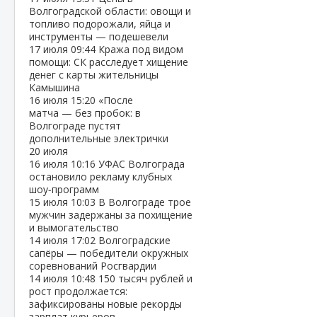
Волгоградской области: овощи и
топливо подорожали, яйца и
инструменты — подешевели
17 июля
09:44
Кража под видом
помощи: СК расследует хищение
денег с карты жительницы
Камышина
16 июля
15:20
«После
матча — без пробок: в
Волгограде пустят
дополнительные электрички
20 июля
16 июля
10:16
УФАС Волгограда
остановило рекламу клубных
шоу‑программ
15 июля
10:03
В Волгограде трое
мужчин задержаны за похищение
и вымогательство
14 июля
17:02
Волгоградские
сапёры — победители окружных
соревнований Росгвардии
14 июля
10:48
150 тысяч рублей и
рост продолжается:
зафиксированы новые рекорды
зарплат курьеров