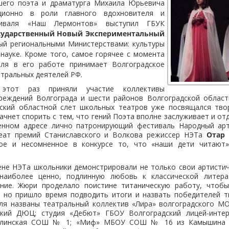
шего поэта и драматурга Михаила Юрьевича
ционно в роли главного вдохновителя и
тиваля «Наш Лермонтов» выступил ГБУК
сударственный Новый Экспериментальный
ый региональными Министерствами: культуры
науке. Кроме того, самое горячее с момента
аля в его работе принимает Волгоградское
тральных деятелей РФ.
этот раз приняли участие коллективы
реждений Волгограда и шести районов Волгоградской области
дский областной слет школьных театров уже посвящался тво
начнет спорить с тем, что гений Поэта вполне заслуживает и о
енном адресе лично патронирующий фестиваль Народный арт
реат премий Станиславского и Волкова режиссер НЭТа
Отар
ное и несомненное в конкурсе то, что «наши дети читают
ене НЭТа школьники демонстрировали не только свои артисти
 наиболее ценно, подлинную любовь к классической литера
ние. Жюри проделало поистине титаническую работу, чтоб
, но пришло время подводить итоги и назвать победителей тв
ля названы театральный коллектив «Лира» волгоградского
кий ДЮЦ; студия «Дебют» ГБОУ Волгоградский лицей-интерн
алинская СОШ № 1; «Миф» МБОУ СОШ № 16 из Камышина 