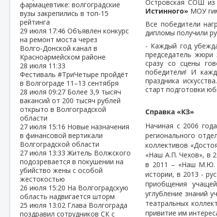
Островская СОШ из 
фармацевтике: волгоградские
Истинного»
МОУ гим
вузы закрепились в топ‑15
рейтинга
Все победители наг
29 июля
17:46
Объявлен конкурс
дипломы получили ру
на ремонт моста через
- Каждый год убежд
Волго‑Донской канал в
председатель жюри
Красноармейском районе
сразу со сцены го
28 июля
11:33
победители! И кажд
Фестиваль #ТриЧетыре пройдёт
праздника искусств
в Волгограде 11–13 сентября
старт подготовки юб
28 июля
09:27
Более 3,9 тысяч
вакансий от 200 тысяч рублей
открыто в Волгоградской
Справка «КЗ»
области
Начиная с 2006 год
27 июля
15:16
Новые назначения
в финансовой вертикали
регионального отде
Волгоградской области
коллективов «Достоя
27 июля
13:33
Житель Волжского
«Наш А.П. Чехов», в 
подозревается в покушении на
в 2011 – «Наш М.Ю.
убийство жены с особой
истории, в 2013 - р
жестокостью
приобщения учащей
26 июля
15:20
На Волгоградскую
углубление знаний 
область надвигается шторм
театральных коллект
25 июля
13:02
Глава Волгограда
привитие им интереса
поздравил сотрудников СК с