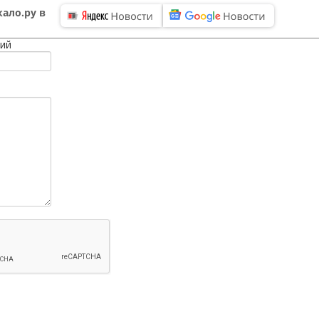
ало.ру в
ий