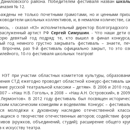
Даниловского района. Победителем фестиваля назван
школь
назия № 12.
раждены не только почетными грамотами, но и ценными приз
ководители школьных коллективов, и, в немалом количестве, с
аюсь, - сказал «КЗ» исполнительный директор Волгоградского
 заслуженный артист РФ
Сергей Симушин
. - Что наши дети 
ворю девятый год подряд: те, кто вышел в финал конкурса
ый год немного грустно закрывать фестиваль – знаете, пе
а. Впрочем, раз 9-й фестиваль официально закрыт, то это о
илейного, 10-го фестиваля школьных театров!
а НЭТ при участии областных комитетов культуры, образован
ления СТД ежегодно проводит областной конкурс-фестиваль ш
ние русской театральной классики – детям». В 2006 и 2010 год
2007 – «Наш Н.В. Гоголь», в 2008 – «Наш А.Н. Островский», в 2009
 Лермонтов». В 2012 году фестиваль был посвящен историчес
усским классическим комедиям и водевилям. Конкурс – фестивал
ся молодёжи к духовному наследию отечественной класс
учащихся о творчестве отечественных авторов; содействие фо
ивов (кружков, объединений, студий); расширение общего кр
 к искусству театра.