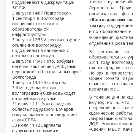
творчеству величай
подозревают в дискредитации
ВС РФ
Лермонтова. Тради
3 августа
14:07
Подготовка к
организатора фес
1 сентября: в Волгограде
«Волгоградский го
оценивают готовность
театр»
, поддержанн
образовательной
и по образованию и 
инфраструктуры
учреждения фестив
3 августа
12:53
Агрессия на фоне
отделение Союза теа
опьянения: волгоградку
подозревают в нападении с
В фестивале на 
ножом на прохожую
образовательных уч
2 августа
11:45
Лето, арбузы и
2011 году волгогра
веселье: как прошёл „Арбузный
однако вряд ли кто 
переполох“ в Центральном парке
Не зря в приветств
Волгограда
Орден Почета, лау
1 августа
14:16
Экспорт на
отметил, что глав
3,6 млн долларов: как
прочитанное…
волгоградский бизнес выходит
В течение дня на сц
на зарубежные рынки
выучку, но и, что
31 июля
12:11
Волгоградская
непреходящее значе
область под ударом: Бочаров
сценические работы
озвучил данные о последствиях
Лауреатами фестива
атаки БПЛА
ДОД Новониколаевс
30 июля
11:12
Зарплаты
«Свеча» МБОУ Кач
выпускников в химии и