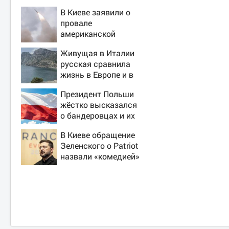
В Киеве заявили о
провале
американской
операции «Убей
Живущая в Италии
лучника» против
русская сравнила
России
жизнь в Европе и в
Крыму
Президент Польши
жёстко высказался
о бандеровцах и их
идеологии
В Киеве обращение
Зеленского о Patriot
назвали «комедией»