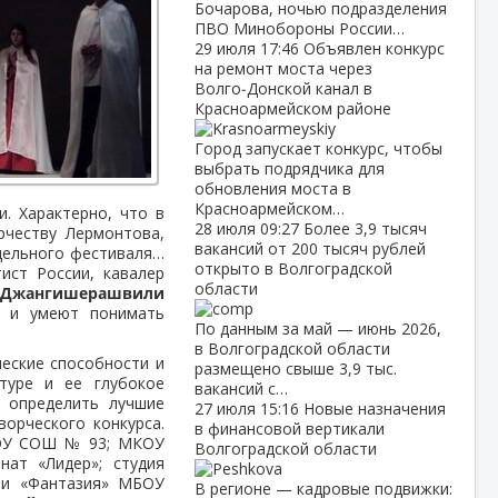
Бочарова, ночью подразделения
ПВО Минобороны России…
29 июля
17:46
Объявлен конкурс
на ремонт моста через
Волго‑Донской канал в
Красноармейском районе
Город запускает конкурс, чтобы
выбрать подрядчика для
обновления моста в
Красноармейском…
. Характерно, что в
28 июля
09:27
Более 3,9 тысяч
рчеству Лермонтова,
вакансий от 200 тысяч рублей
тдельного фестиваля…
открыто в Волгоградской
ист России, кавалер
области
 Джангишерашвили
» и умеют понимать
По данным за май — июнь 2026,
в Волгоградской области
ческие способности и
размещено свыше 3,9 тыс.
туре и ее глубокое
вакансий с…
ы определить лучшие
27 июля
15:16
Новые назначения
орческого конкурса.
в финансовой вертикали
 МОУ СОШ № 93; МКОУ
Волгоградской области
ат «Лидер»; студия
и «Фантазия» МБОУ
В регионе — кадровые подвижки: