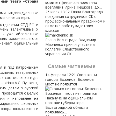
ный театр «Страна
комитет финансов временно
возглавит Ирина Пешкова, до…
25 июля
13:02
Глава Волгограда
ами. Индивидуальные
поздравил сотрудников СК с
ами юные актеры.
профессиональным праздником и
 отделения СТД РФ и
отметил работу кадетских
очень талантливые. Я
классов
, - уже абсолютные
чаль закончившегося
Глава Волгограда Владимир
значает официальный
Марченко принял участие в
коллегии Следственного
управления СК…
Самые читаемые
ия и под патронажем
кольных театральных
14 февраля
12:21
Сколько ни
ах состоялся конкурс
говори: Боженов, Боженов –
 – «Наш А.С. Пушкин»,
мост не появится
ким датам в русской
ь проводится с целью
Накануне на официальном
ики и направлен на
портале губернатора
рмированию школьных
Волгоградской области
угозора школьников и
появилась…