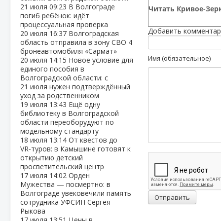
21 июля
09:23
В Волгограде
Читать Кривое-Зерк
погиб ребёнок: идёт
процессуальная проверка
Добавить комментар
20 июля
16:37
Волгоградская
область отправила в зону СВО 4
бронеавтомобиля «Сармат»
Имя (обязательное)
20 июля
14:15
Новое условие для
единого пособия в
Волгоградской области: с
21 июля нужен подтверждённый
уход за родственником
19 июля
13:43
Ещё одну
библиотеку в Волгоградской
области переоборудуют по
модельному стандарту
18 июля
13:14
От квестов до
VR‑туров: в Камышине готовят к
открытию детский
просветительский центр
17 июля
14:02
Орден
Мужества — посмертно: в
Волгограде увековечили память
Отправить
сотрудника УФСИН Сергея
Рыкова
17 июля
13:51
Цены в