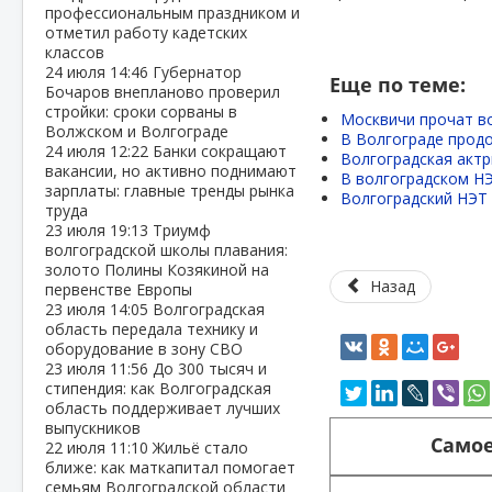
профессиональным праздником и
отметил работу кадетских
классов
24 июля
14:46
Губернатор
Еще по теме:
Бочаров внепланово проверил
стройки: сроки сорваны в
Москвичи прочат в
Волжском и Волгограде
В Волгограде прод
24 июля
12:22
Банки сокращают
Волгоградская актр
вакансии, но активно поднимают
В волгоградском НЭ
зарплаты: главные тренды рынка
Волгоградский НЭТ
труда
23 июля
19:13
Триумф
волгоградской школы плавания:
золото Полины Козякиной на
Назад
первенстве Европы
23 июля
14:05
Волгоградская
область передала технику и
оборудование в зону СВО
23 июля
11:56
До 300 тысяч и
стипендия: как Волгоградская
область поддерживает лучших
выпускников
Самое
22 июля
11:10
Жильё стало
ближе: как маткапитал помогает
семьям Волгоградской области