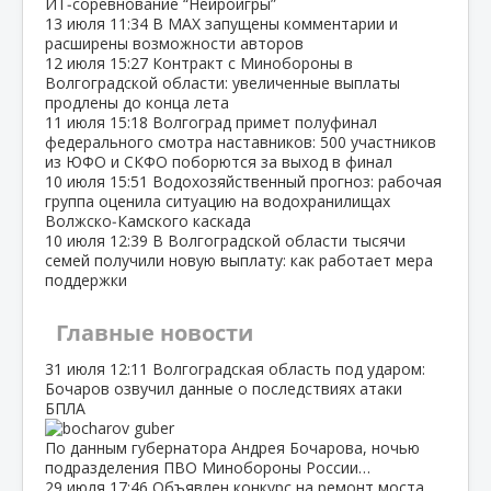
ИТ‑соревнование “Нейроигры”
13 июля
11:34
В МАХ запущены комментарии и
расширены возможности авторов
12 июля
15:27
Контракт с Минобороны в
Волгоградской области: увеличенные выплаты
продлены до конца лета
11 июля
15:18
Волгоград примет полуфинал
федерального смотра наставников: 500 участников
из ЮФО и СКФО поборются за выход в финал
10 июля
15:51
Водохозяйственный прогноз: рабочая
группа оценила ситуацию на водохранилищах
Волжско‑Камского каскада
10 июля
12:39
В Волгоградской области тысячи
семей получили новую выплату: как работает мера
поддержки
Главные новости
31 июля
12:11
Волгоградская область под ударом:
Бочаров озвучил данные о последствиях атаки
БПЛА
По данным губернатора Андрея Бочарова, ночью
подразделения ПВО Минобороны России…
29 июля
17:46
Объявлен конкурс на ремонт моста