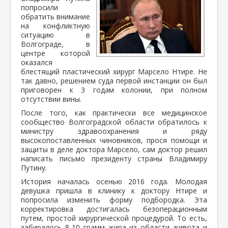
попросили
обратить внимание
на конфликтную
ситуацию в
Волгограде, в
центре которой
оказался
блестящий пластический хирург Марсело Нтире. Не
так давно, решением суда первой инстанции он был
приговорен к 3 годам колонии, при полном
отсутствии вины.
После того, как практически все медицинское
сообщество Волгоградской области обратилось к
министру здравоохранения и ряду
высокопоставленных чиновников, прося помощи и
защиты в деле доктора Марсело, сам доктор решил
написать письмо президенту страны Владимиру
Путину.
История началась осенью 2016 года. Молодая
девушка пришла в клинику к доктору Нтире и
попросила изменить форму подбородка. Эта
корректировка достигалась безоперационным
путем, простой хирургической процедурой. То есть,
забиралось 8-10 грамм жира из области живота и