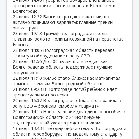
проверил стройки: сроки сорваны в Волжском и
Волгограде
24 июля
12:22
Банки сокращают вакансии, но
активно поднимают зарплаты: главные тренды
рынка труда
23 июля
19:13
Триумф волгоградской школы
плавания: золото Полины Козякиной на первенстве
Европы
23 июля
14:05
Волгоградская область передала
технику и оборудование в зону СВО
23 июля
11:56
До 300 тысяч и стипендия: как
Волгоградская область поддерживает лучших
выпускников
22 июля
11:10
Жильё стало ближе: как маткапитал
помогает семьям Волгоградской области
21 июля
09:23
В Волгограде погиб ребёнок: идёт
процессуальная проверка
20 июля
16:37
Волгоградская область отправила в
зону СВО 4 бронеавтомобиля «Сармат»
20 июля
14:15
Новое условие для единого пособия в
Волгоградской области: с 21 июля нужен
подтверждённый уход за родственником
19 июля
13:43
Ещё одну библиотеку в Волгоградской
области переоборудуют по модельному стандарту