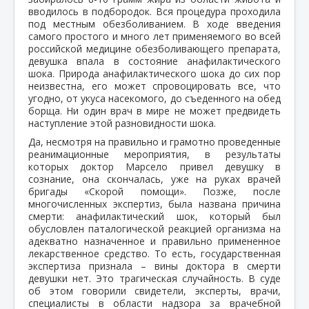
вводилось в подбородок. Вся процедура проходила
под местным обезболиванием. В ходе введения
самого простого и много лет применяемого во всей
российской медицине обезболивающего препарата,
девушка впала в состояние анафилактического
шока. Природа анафилактического шока до сих пор
неизвестна, его может спровоцировать все, что
угодно, от укуса насекомого, до съеденного на обед
борща. Ни один врач в мире не может предвидеть
наступление этой разновидности шока.
Да, несмотря на правильно и грамотно проведенные
реанимационные мероприятия, в результаты
которых доктор Марсело привел девушку в
сознание, она скончалась, уже на руках врачей
бригады «Скорой помощи». Позже, после
многочисленных экспертиз, была названа причина
смерти: анафилактический шок, который был
обусловлен паталогической реакцией организма на
адекватно назначенное и правильно примененное
лекарственное средство. То есть, государственная
экспертиза признала – вины доктора в смерти
девушки нет. Это трагическая случайность. В суде
об этом говорили свидетели, эксперты, врачи,
специалисты в области надзора за врачебной