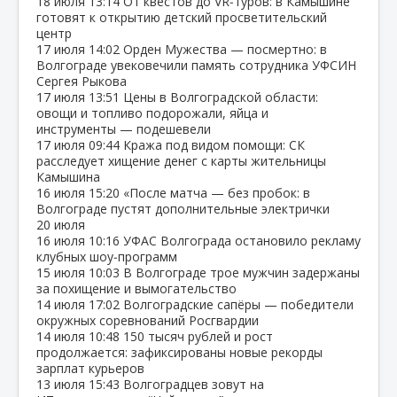
18 июля
13:14
От квестов до VR‑туров: в Камышине
готовят к открытию детский просветительский
центр
17 июля
14:02
Орден Мужества — посмертно: в
Волгограде увековечили память сотрудника УФСИН
Сергея Рыкова
17 июля
13:51
Цены в Волгоградской области:
овощи и топливо подорожали, яйца и
инструменты — подешевели
17 июля
09:44
Кража под видом помощи: СК
расследует хищение денег с карты жительницы
Камышина
16 июля
15:20
«После матча — без пробок: в
Волгограде пустят дополнительные электрички
20 июля
16 июля
10:16
УФАС Волгограда остановило рекламу
клубных шоу‑программ
15 июля
10:03
В Волгограде трое мужчин задержаны
за похищение и вымогательство
14 июля
17:02
Волгоградские сапёры — победители
окружных соревнований Росгвардии
14 июля
10:48
150 тысяч рублей и рост
продолжается: зафиксированы новые рекорды
зарплат курьеров
13 июля
15:43
Волгоградцев зовут на