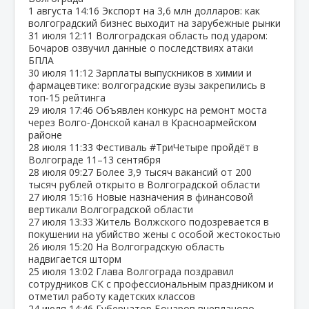
1 августа
14:16
Экспорт на 3,6 млн долларов: как
волгоградский бизнес выходит на зарубежные рынки
31 июля
12:11
Волгоградская область под ударом:
Бочаров озвучил данные о последствиях атаки
БПЛА
30 июля
11:12
Зарплаты выпускников в химии и
фармацевтике: волгоградские вузы закрепились в
топ‑15 рейтинга
29 июля
17:46
Объявлен конкурс на ремонт моста
через Волго‑Донской канал в Красноармейском
районе
28 июля
11:33
Фестиваль #ТриЧетыре пройдёт в
Волгограде 11–13 сентября
28 июля
09:27
Более 3,9 тысяч вакансий от 200
тысяч рублей открыто в Волгоградской области
27 июля
15:16
Новые назначения в финансовой
вертикали Волгоградской области
27 июля
13:33
Житель Волжского подозревается в
покушении на убийство жены с особой жестокостью
26 июля
15:20
На Волгоградскую область
надвигается шторм
25 июля
13:02
Глава Волгограда поздравил
сотрудников СК с профессиональным праздником и
отметил работу кадетских классов
24 июля
14:46
Губернатор Бочаров внепланово