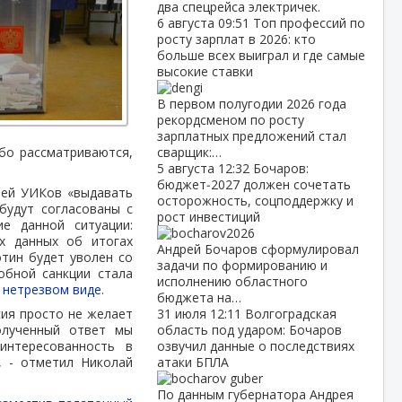
два спецрейса электричек.
6 августа
09:51
Топ профессий по
росту зарплат в 2026: кто
больше всех выиграл и где самые
высокие ставки
В первом полугодии 2026 года
рекордсменом по росту
зарплатных предложений стал
ибо рассматриваются,
сварщик:…
5 августа
12:32
Бочаров:
бюджет‑2027 должен сочетать
лей УИКов «выдавать
осторожность, соцподдержку и
будут согласованы с
рост инвестиций
е данной ситуации:
х данных об итогах
Андрей Бочаров сформулировал
отин будет уволен со
задачи по формированию и
обной санкции стала
исполнению областного
 нетрезвом виде
.
бюджета на…
ия просто не желает
31 июля
12:11
Волгоградская
олученный ответ мы
область под ударом: Бочаров
интересованность в
озвучил данные о последствиях
, - отметил Николай
атаки БПЛА
По данным губернатора Андрея