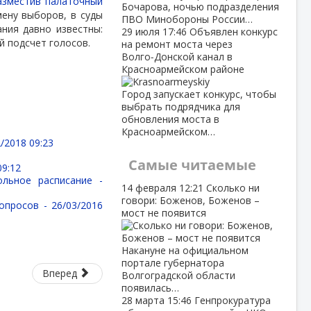
азместив палаточный
Бочарова, ночью подразделения
ену выборов, в суды
ПВО Минобороны России…
ния давно известны:
29 июля
17:46
Объявлен конкурс
й подсчет голосов.
на ремонт моста через
Волго‑Донской канал в
Красноармейском районе
Город запускает конкурс, чтобы
выбрать подрядчика для
обновления моста в
Красноармейском…
/2018 09:23
Самые читаемые
09:12
ольное расписание -
14 февраля
12:21
Сколько ни
говори: Боженов, Боженов –
вопросов -
26/03/2016
мост не появится
Накануне на официальном
портале губернатора
Вперед
Волгоградской области
появилась…
28 марта
15:46
Генпрокуратура