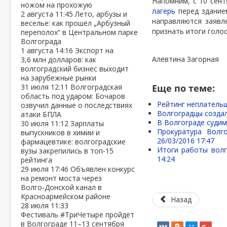
Напомним, с 10 сен
ножом на прохожую
лагерь
перед здание
2 августа
11:45
Лето, арбузы и
направляются заявл
веселье: как прошёл „Арбузный
признать итоги голо
переполох“ в Центральном парке
Волгограда
1 августа
14:16
Экспорт на
Алевтина Загорная
3,6 млн долларов: как
волгоградский бизнес выходит
на зарубежные рынки
31 июля
12:11
Волгоградская
Еще по теме:
область под ударом: Бочаров
Рейтинг неплательщ
озвучил данные о последствиях
Волгоградцы созда
атаки БПЛА
В Волгограде судим
30 июля
11:12
Зарплаты
Прокуратура Волг
выпускников в химии и
26/03/2016 17:47
фармацевтике: волгоградские
Итоги работы волг
вузы закрепились в топ‑15
14:24
рейтинга
29 июля
17:46
Объявлен конкурс
на ремонт моста через
Волго‑Донской канал в
Красноармейском районе
Назад
28 июля
11:33
Фестиваль #ТриЧетыре пройдёт
в Волгограде 11–13 сентября