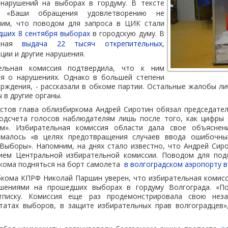
нарушений на выборах в гордуму. В тексте
: «Ваши обращения удовлетворению не
ним, что поводом для запроса в ЦИК стали
дших 8 сентября выборах
в городскую думу. В
онная
выдача 22 тысяч открепительных
,
ии и другие нарушения.
ельная комиссия подтвердила, что к ним
я о нарушениях. Однако в большей степени
рждения, - рассказали в обкоме партии. Остальные жалобы л
 в другие органы.
тов глава облизбиркома Андрей Сиротин обязал председате
одсчета голосов наблюдателям лишь после того, как цифры 
». Избирательная комиссия области дала свое объяснени
ималось «в целях предотвращения случаев ввода ошибочны
Выборы». Напомним, на днях стало известно, что Андрей Сир
ием Центральной избирательной комиссии. Поводом для под
ркома подняться на борт самолета
в волгоградском аэропорту в
бкома КПРФ Николай Паршин уверен, что избирательная комисс
ушениями на прошедших выборах в гордуму Волгограда. «П
тписку. Комиссия еще раз продемонстрировала свою неза
татах выборов, в защите избирательных прав волгоградцев»