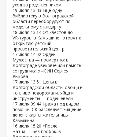
уход за родственником
19 июля
13:43
Ещё одну
библиотеку в Волгоградской
области переоборудуют по
модельному стандарту
18 июля
13:14
От квестов до
VR‑туров: в Камышине готовят к
открытию детский
просветительский центр
17 июля
14:02
Орден
Мужества — посмертно: в
Волгограде увековечили память
сотрудника УФСИН Сергея
Рыкова
17 июля
13:51
Цены в
Волгоградской области: овощи и
топливо подорожали, яйца и
инструменты — подешевели
17 июля
09:44
Кража под видом
помощи: СК расследует хищение
денег с карты жительницы
Камышина
16 июля
15:20
«После
матча — без пробок: в
Волгограде пустят