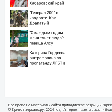
Хабаровский край
“Генерал 200” в
квадрате. Как
Драпатый
переплюнул
"С каждым годом
Сырского
меня тянет сюда":
певица Алсу
приехала в
Катерина Гордеева
татарскую деревню,
оштрафована за
где прошло ее
пропаганду ЛГБТ в
детство 07/08/2026
интернете - Новости
– Новости
на Вести.ru
Все права на материалы сайта принадлежат редакции "Крив
© Кривое зеркало.ру, 2024 год, И
нтернет-газета о жизни Волг