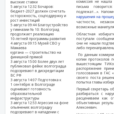
комиссия не нашла 
высокие ставки
5 августа
12:32
Бочаров:
письма говорится
бюджет‑2027 должен сочетать
подлежат…». Напом
осторожность, соцподдержку и
нарушения на проше
рост инвестиций
частности, незак
5 августа
09:44
Благоустройство
возможные манипуляц
у гимназии № 10: Волгоград
продолжает реализацию
Областная избират
10‑летней программы развития
поступали сообщени
4 августа
09:15
Музей СВО у
они не нашли подтве
Мамаева
либо перенаправлены
кургана — строительство на
По данным коммунис
финишной прямой
копии протоколов п
3 августа
15:00
Более двух лет
вышестоящим ТИКом
публиковал фейки: волгоградца
распоряжение прин
подозревают в дискредитации
голосования в ГАС «
ВС РФ
своего поста решен
3 августа
14:07
Подготовка к
попытка главы изби
1 сентября: в Волгограде
оценивают готовность
Первый секретарь о
образовательной
разбираться с нар
инфраструктуры
расцениваем как о
3 августа
12:53
Агрессия на фоне
объективных резуль
опьянения: волгоградку
Алексеевич.
подозревают в нападении с