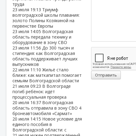
труда
23 июля
19:13
Триумф
волгоградской школы плавания:
золото Полины Козякиной на
первенстве Европы
23 июля
14:05
Волгоградская
область передала технику и
оборудование в зону СВО
23 июля
11:56
До 300 тысяч и
стипендия: как Волгоградская
область поддерживает лучших
выпускников
22 июля
11:10
Жильё стало
ближе: как маткапитал помогает
Отправить
семьям Волгоградской области
21 июля
09:23
В Волгограде
погиб ребёнок: идёт
процессуальная проверка
20 июля
16:37
Волгоградская
область отправила в зону СВО 4
бронеавтомобиля «Сармат»
20 июля
14:15
Новое условие для
единого пособия в
Волгоградской области: с
21 июля нужен подтверждённый