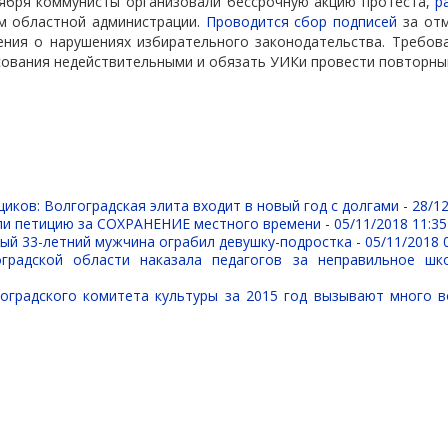
тября коммунисты организовали бессрочную акцию протеста,
р
м областной администрации.
Проводится сбор подписей
за отм
ения о нарушениях избирательного законодательства. Требова
сования недействительными и обязать УИКи провести повторны
иков: Волгоградская элита входит в новый год с долгами -
28/12
ли петицию за СОХРАНЕНИЕ местного времени -
05/11/2018 11:35
ый 33-летний мужчина ограбил девушку-подростка -
05/11/2018 
оградской области наказала педагогов за неправильное шк
оградского комитета культуры за 2015 год вызывают много 