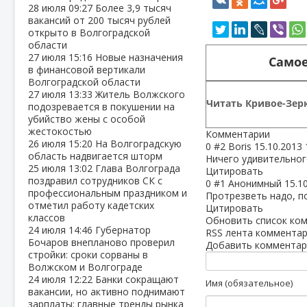
28 июля
09:27
Более 3,9 тысяч
вакансий от 200 тысяч рублей
открыто в Волгоградской
области
27 июля
15:16
Новые назначения
Самое
в финансовой вертикали
Волгоградской области
27 июля
13:33
Житель Волжского
Читать Кривое-Зерк
подозревается в покушении на
убийство жены с особой
жестокостью
Комментарии
26 июля
15:20
На Волгоградскую
0
#2
Boris
15.10.2013 
область надвигается шторм
Ничего удивительного
25 июля
13:02
Глава Волгограда
Цитировать
поздравил сотрудников СК с
0
#1
Анонимный
15.1
профессиональным праздником и
Протрезветь надо, п
отметил работу кадетских
Цитировать
классов
Обновить список ко
24 июля
14:46
Губернатор
RSS лента комментар
Бочаров внепланово проверил
Добавить комментар
стройки: сроки сорваны в
Волжском и Волгограде
24 июля
12:22
Банки сокращают
Имя (обязательное)
вакансии, но активно поднимают
зарплаты: главные тренды рынка