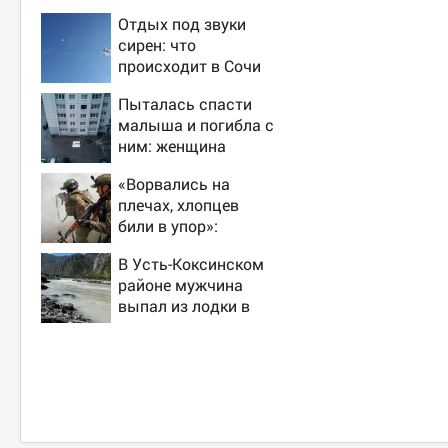
Отдых под звуки
сирен: что
происходит в Сочи
на фоне
Пыталась спасти
массированных
малыша и погибла с
атак беспилотников
ним: женщина
разбилась
«Ворвались на
насмерть на глазах
плечах, хлопцев
у детей 06/08/2026
били в упор»:
– Новости
Алексеево-
В Усть-Коксинском
Дружковка стала
районе мужчина
могильником для
выпал из лодки в
«птах Мадьяра»
Катунь и пропал