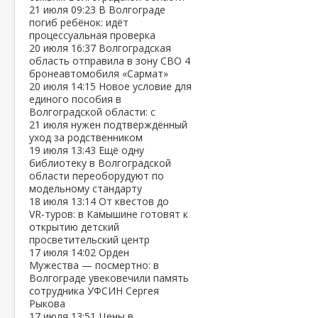
21 июля
09:23
В Волгограде
погиб ребёнок: идёт
процессуальная проверка
20 июля
16:37
Волгоградская
область отправила в зону СВО 4
бронеавтомобиля «Сармат»
20 июля
14:15
Новое условие для
единого пособия в
Волгоградской области: с
21 июля нужен подтверждённый
уход за родственником
19 июля
13:43
Ещё одну
библиотеку в Волгоградской
области переоборудуют по
модельному стандарту
18 июля
13:14
От квестов до
VR‑туров: в Камышине готовят к
открытию детский
просветительский центр
17 июля
14:02
Орден
Мужества — посмертно: в
Волгограде увековечили память
сотрудника УФСИН Сергея
Рыкова
17 июля
13:51
Цены в