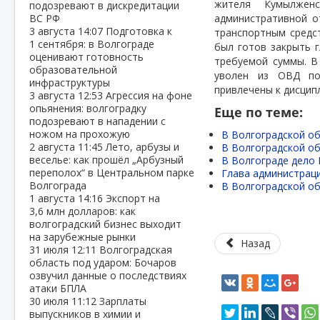
жителя Кумылжен
подозревают в дискредитации
ВС РФ
административной о
3 августа
14:07
Подготовка к
транспортным средс
1 сентября: в Волгограде
был готов закрыть 
оценивают готовность
требуемой суммы. В
образовательной
уволен из ОВД по 
инфраструктуры
привлечены к дисцип
3 августа
12:53
Агрессия на фоне
опьянения: волгоградку
Еще по теме:
подозревают в нападении с
ножом на прохожую
В Волгоградской о
2 августа
11:45
Лето, арбузы и
В Волгоградской об
веселье: как прошёл „Арбузный
В Волгограде дело 
переполох“ в Центральном парке
Глава администраци
Волгограда
В Волгоградской об
1 августа
14:16
Экспорт на
3,6 млн долларов: как
волгоградский бизнес выходит
на зарубежные рынки
Назад
31 июля
12:11
Волгоградская
область под ударом: Бочаров
озвучил данные о последствиях
атаки БПЛА
30 июля
11:12
Зарплаты
выпускников в химии и