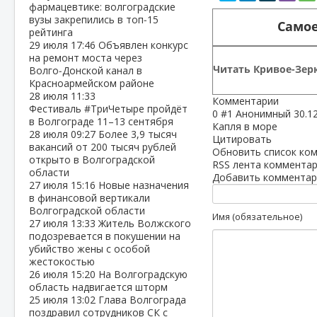
фармацевтике: волгоградские
вузы закрепились в топ‑15
Самое
рейтинга
29 июля
17:46
Объявлен конкурс
на ремонт моста через
Читать Кривое-Зерк
Волго‑Донской канал в
Красноармейском районе
28 июля
11:33
Комментарии
Фестиваль #ТриЧетыре пройдёт
0
#1
Анонимный
30.1
в Волгограде 11–13 сентября
Капля в море
28 июля
09:27
Более 3,9 тысяч
Цитировать
вакансий от 200 тысяч рублей
Обновить список ко
открыто в Волгоградской
RSS лента комментар
области
Добавить комментар
27 июля
15:16
Новые назначения
в финансовой вертикали
Волгоградской области
Имя (обязательное)
27 июля
13:33
Житель Волжского
подозревается в покушении на
убийство жены с особой
жестокостью
26 июля
15:20
На Волгоградскую
область надвигается шторм
25 июля
13:02
Глава Волгограда
поздравил сотрудников СК с