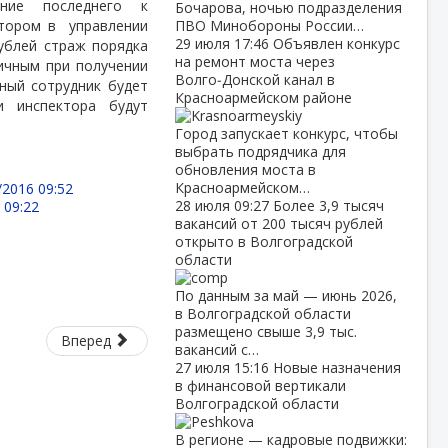
ние последнего к
Бочарова, ночью подразделения
тором в
управлении
ПВО Минобороны России…
29 июля
17:46
Объявлен конкурс
ублей страж порядка
на ремонт моста через
ичным при получении
Волго‑Донской канал в
ный сотрудник будет
Красноармейском районе
и инспектора будут
Город запускает конкурс, чтобы
выбрать подрядчика для
обновления моста в
Красноармейском…
/2016 09:52
28 июля
09:27
Более 3,9 тысяч
 09:22
вакансий от 200 тысяч рублей
открыто в Волгоградской
0
области
По данным за май — июнь 2026,
в Волгоградской области
размещено свыше 3,9 тыс.
Вперед
вакансий с…
27 июля
15:16
Новые назначения
в финансовой вертикали
Волгоградской области
В регионе — кадровые подвижки: