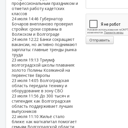
профессиональным праздником и
отметил работу кадетских
классов
24 июля
14:46
Губернатор
Бочаров внепланово проверил
стройки: сроки сорваны в
Волжском и Волгограде
24 июля
12:22
Банки сокращают
Отправить
вакансии, но активно поднимают
зарплаты: главные тренды рынка
труда
23 июля
19:13
Триумф
волгоградской школы плавания:
золото Полины Козякиной на
первенстве Европы
23 июля
14:05
Волгоградская
область передала технику и
оборудование в зону СВО
23 июля
11:56
До 300 тысяч и
стипендия: как Волгоградская
область поддерживает лучших
выпускников
22 июля
11:10
Жильё стало
ближе: как маткапитал помогает
семьям Волгоградской области