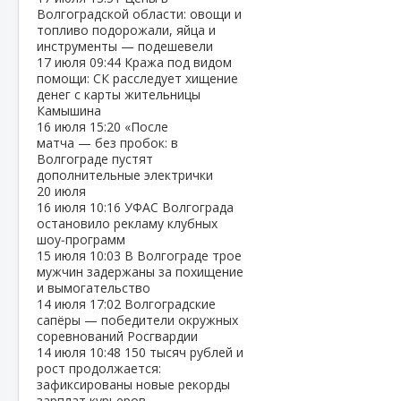
Волгоградской области: овощи и
топливо подорожали, яйца и
инструменты — подешевели
17 июля
09:44
Кража под видом
помощи: СК расследует хищение
денег с карты жительницы
Камышина
16 июля
15:20
«После
матча — без пробок: в
Волгограде пустят
дополнительные электрички
20 июля
16 июля
10:16
УФАС Волгограда
остановило рекламу клубных
шоу‑программ
15 июля
10:03
В Волгограде трое
мужчин задержаны за похищение
и вымогательство
14 июля
17:02
Волгоградские
сапёры — победители окружных
соревнований Росгвардии
14 июля
10:48
150 тысяч рублей и
рост продолжается:
зафиксированы новые рекорды
зарплат курьеров