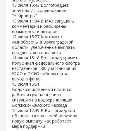
13 июля
15:43
Волгоградцев
зовут на ИТ‑соревнование
“Нейроигры”
13 июля
11:34
В МАХ запущены
комментарии и расширены
возможности авторов
12 июля
15:27
Контракт с
Минобороны в Волгоградской
области: увеличенные выплаты
продлены до конца лета
11 июля
15:18
Волгоград примет
полуфинал федерального смотра
наставников: 500 участников из
ЮФО и СКФО поборются за
выход в финал
10 июля
15:51
Водохозяйственный прогноз:
рабочая группа оценила
ситуацию на водохранилищах
Волжско‑Камского каскада
10 июля
12:39
В Волгоградской
области тысячи семей получили
новую выплату: как работает
мера поддержки