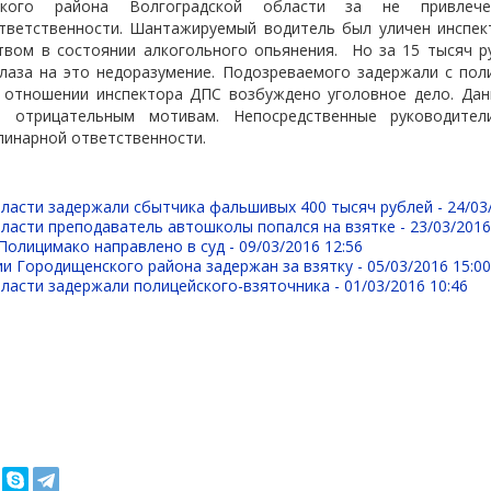
ского района Волгоградской области за не привлече
тветственности. Шантажируемый водитель был уличен инспек
твом в состоянии алкогольного опьянения.
Но за 15 тысяч р
глаза на это недоразумение. Подозреваемого задержали с пол
 отношении инспектора ДПС возбуждено уголовное дело. Дан
отрицательным мотивам. Непосредственные руководител
линарной ответственности.
бласти задержали сбытчика фальшивых 400 тысяч рублей -
24/03
ласти преподаватель автошколы попался на взятке -
23/03/2016
Полицимако направлено в суд -
09/03/2016 12:56
и Городищенского района задержан за взятку -
05/03/2016 15:0
ласти задержали полицейского-взяточника -
01/03/2016 10:46