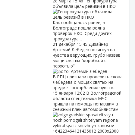
28 марта
15:46
Генпрокуратура
объявила цель ревизий в НКО
Как сообщалось ранее, в
Волгограде пошла волна
проверок НКО. Среди других
прокуратура…
21 декабря
15:45
Дизайнер
Артемий Лебедев посягнул на
чувства верующих, грубо назвав
мощи святых "коробкой с
перхотью"
В РПЦ призвали проверить слова
Лебедева о мощах святых на
предмет оскорбления чувств…
15 января
12:02
В Волгоградской
области спецтехника МЧС
пришла на помощь попавшим в
снежный плен автомобилистам