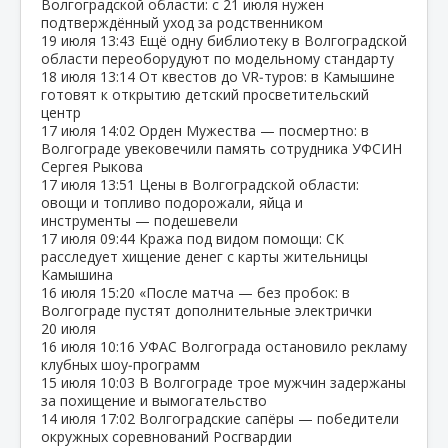
Волгоградской области: с 21 июля нужен
подтверждённый уход за родственником
19 июля
13:43
Ещё одну библиотеку в Волгоградской
области переоборудуют по модельному стандарту
18 июля
13:14
От квестов до VR‑туров: в Камышине
готовят к открытию детский просветительский
центр
17 июля
14:02
Орден Мужества — посмертно: в
Волгограде увековечили память сотрудника УФСИН
Сергея Рыкова
17 июля
13:51
Цены в Волгоградской области:
овощи и топливо подорожали, яйца и
инструменты — подешевели
17 июля
09:44
Кража под видом помощи: СК
расследует хищение денег с карты жительницы
Камышина
16 июля
15:20
«После матча — без пробок: в
Волгограде пустят дополнительные электрички
20 июля
16 июля
10:16
УФАС Волгограда остановило рекламу
клубных шоу‑программ
15 июля
10:03
В Волгограде трое мужчин задержаны
за похищение и вымогательство
14 июля
17:02
Волгоградские сапёры — победители
окружных соревнований Росгвардии