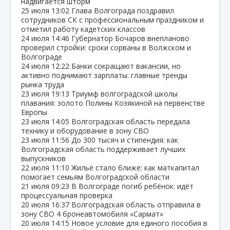
надвигается шторм
25 июля
13:02
Глава Волгограда поздравил
сотрудников СК с профессиональным праздником и
отметил работу кадетских классов
24 июля
14:46
Губернатор Бочаров внепланово
проверил стройки: сроки сорваны в Волжском и
Волгограде
24 июля
12:22
Банки сокращают вакансии, но
активно поднимают зарплаты: главные тренды
рынка труда
23 июля
19:13
Триумф волгоградской школы
плавания: золото Полины Козякиной на первенстве
Европы
23 июля
14:05
Волгоградская область передала
технику и оборудование в зону СВО
23 июля
11:56
До 300 тысяч и стипендия: как
Волгоградская область поддерживает лучших
выпускников
22 июля
11:10
Жильё стало ближе: как маткапитал
помогает семьям Волгоградской области
21 июля
09:23
В Волгограде погиб ребёнок: идёт
процессуальная проверка
20 июля
16:37
Волгоградская область отправила в
зону СВО 4 бронеавтомобиля «Сармат»
20 июля
14:15
Новое условие для единого пособия в