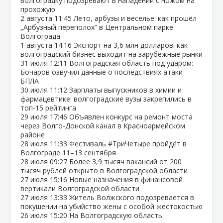
волгоградку подозревают в нападении с ножом на
прохожую
2 августа
11:45
Лето, арбузы и веселье: как прошёл
„Арбузный переполох“ в Центральном парке
Волгограда
1 августа
14:16
Экспорт на 3,6 млн долларов: как
волгоградский бизнес выходит на зарубежные рынки
31 июля
12:11
Волгоградская область под ударом:
Бочаров озвучил данные о последствиях атаки
БПЛА
30 июля
11:12
Зарплаты выпускников в химии и
фармацевтике: волгоградские вузы закрепились в
топ‑15 рейтинга
29 июля
17:46
Объявлен конкурс на ремонт моста
через Волго‑Донской канал в Красноармейском
районе
28 июля
11:33
Фестиваль #ТриЧетыре пройдёт в
Волгограде 11–13 сентября
28 июля
09:27
Более 3,9 тысяч вакансий от 200
тысяч рублей открыто в Волгоградской области
27 июля
15:16
Новые назначения в финансовой
вертикали Волгоградской области
27 июля
13:33
Житель Волжского подозревается в
покушении на убийство жены с особой жестокостью
26 июля
15:20
На Волгоградскую область