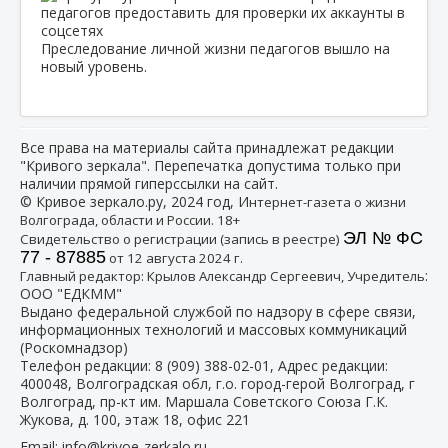
Преследование личной жизни педагогов вышло на
новый уровень.
Все права на материалы сайта принадлежат редакции
"Кривого зеркала". Перепечатка допустима только при
наличии прямой гиперссылки на сайт.
© Кривое зеркало.ру, 2024 год, И
нтернет-газета о жизни
Волгограда, области и России. 18+
ЭЛ № ФС
Свидетельство о регистрации (запись в реестре)
77 - 87885
от 12 августа 2024 г.
:
Главный редактор: Крылов Александр Сергеевич, Учредитель
ООО "ЕДКММ"
Выдано федеральной службой по надзору в сфере связи,
информационных технологий и массовых коммуникаций
(Роскомнадзор)
Телефон редакции:
8 (909) 388-02-01
, Адрес редакции:
400048, Волгоградская обл, г.о. город-герой Волгоград, г
Волгоград, пр-кт им. Маршала Советского Союза Г.К.
Жукова, д. 100, этаж 18, офис 221
Email:
info@krivoe-zerkalo.ru