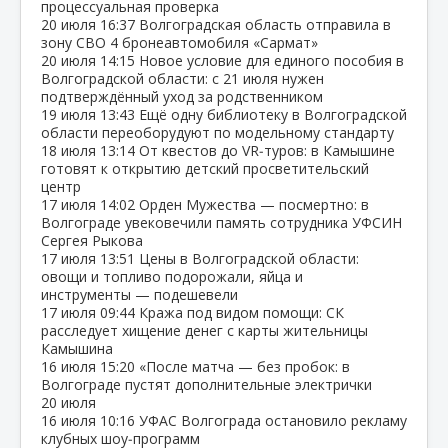
процессуальная проверка
20 июля
16:37
Волгоградская область отправила в
зону СВО 4 бронеавтомобиля «Сармат»
20 июля
14:15
Новое условие для единого пособия в
Волгоградской области: с 21 июля нужен
подтверждённый уход за родственником
19 июля
13:43
Ещё одну библиотеку в Волгоградской
области переоборудуют по модельному стандарту
18 июля
13:14
От квестов до VR‑туров: в Камышине
готовят к открытию детский просветительский
центр
17 июля
14:02
Орден Мужества — посмертно: в
Волгограде увековечили память сотрудника УФСИН
Сергея Рыкова
17 июля
13:51
Цены в Волгоградской области:
овощи и топливо подорожали, яйца и
инструменты — подешевели
17 июля
09:44
Кража под видом помощи: СК
расследует хищение денег с карты жительницы
Камышина
16 июля
15:20
«После матча — без пробок: в
Волгограде пустят дополнительные электрички
20 июля
16 июля
10:16
УФАС Волгограда остановило рекламу
клубных шоу‑программ