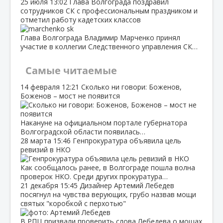
25 июля
13:02
Глава Волгограда поздравил
сотрудников СК с профессиональным праздником и
отметил работу кадетских классов
Глава Волгограда Владимир Марченко принял
участие в коллегии Следственного управления СК…
Самые читаемые
14 февраля
12:21
Сколько ни говори: Боженов,
Боженов – мост не появится
Накануне на официальном портале губернатора
Волгоградской области появилась…
28 марта
15:46
Генпрокуратура объявила цель
ревизий в НКО
Как сообщалось ранее, в Волгограде пошла волна
проверок НКО. Среди других прокуратура…
21 декабря
15:45
Дизайнер Артемий Лебедев
посягнул на чувства верующих, грубо назвав мощи
святых "коробкой с перхотью"
В РПЦ призвали проверить слова Лебедева о мощах