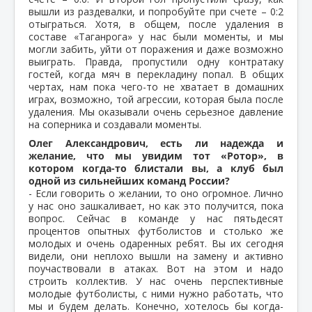
вышли из раздевалки, и попробуйте при счете – 0:2
отыграться. Хотя, в общем, после удаления в
составе «Таганрога» у нас были моменты, и мы
могли забить, уйти от поражения и даже возможно
выиграть. Правда, пропустили одну контратаку
гостей, когда мяч в перекладину попал. В общих
чертах, нам пока чего-то не хватает в домашних
играх, возможно, той агрессии, которая была после
удаления. Мы оказывали очень серьезное давление
на соперника и создавали моменты.
Олег Александрович, есть ли надежда и
желание, что мы увидим тот «Ротор», в
котором когда-то блистали вы, а клуб был
одной из сильнейших команд России?
- Если говорить о желании, то оно огромное. Лично
у нас оно зашкаливает, но как это получится, пока
вопрос. Сейчас в команде у нас пятьдесят
процентов опытных футболистов и столько же
молодых и очень одаренных ребят. Вы их сегодня
видели, они неплохо вышли на замену и активно
поучаствовали в атаках. Вот на этом и надо
строить коллектив. У нас очень перспективные
молодые футболисты, с ними нужно работать, что
мы и будем делать. Конечно, хотелось бы когда-