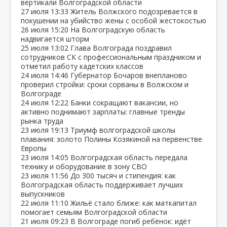
вертикали Волгоградской области
27 июля
13:33
Житель Волжского подозревается в
покушении на убийство жены с особой жестокостью
26 июля
15:20
На Волгоградскую область
надвигается шторм
25 июля
13:02
Глава Волгограда поздравил
сотрудников СК с профессиональным праздником и
отметил работу кадетских классов
24 июля
14:46
Губернатор Бочаров внепланово
проверил стройки: сроки сорваны в Волжском и
Волгограде
24 июля
12:22
Банки сокращают вакансии, но
активно поднимают зарплаты: главные тренды
рынка труда
23 июля
19:13
Триумф волгоградской школы
плавания: золото Полины Козякиной на первенстве
Европы
23 июля
14:05
Волгоградская область передала
технику и оборудование в зону СВО
23 июля
11:56
До 300 тысяч и стипендия: как
Волгоградская область поддерживает лучших
выпускников
22 июля
11:10
Жильё стало ближе: как маткапитал
помогает семьям Волгоградской области
21 июля
09:23
В Волгограде погиб ребёнок: идёт