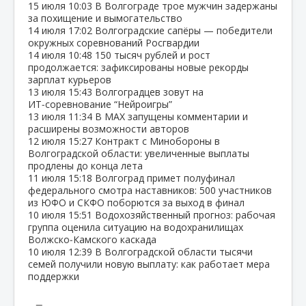
15 июля
10:03
В Волгограде трое мужчин задержаны
за похищение и вымогательство
14 июля
17:02
Волгоградские сапёры — победители
окружных соревнований Росгвардии
14 июля
10:48
150 тысяч рублей и рост
продолжается: зафиксированы новые рекорды
зарплат курьеров
13 июля
15:43
Волгоградцев зовут на
ИТ‑соревнование “Нейроигры”
13 июля
11:34
В МАХ запущены комментарии и
расширены возможности авторов
12 июля
15:27
Контракт с Минобороны в
Волгоградской области: увеличенные выплаты
продлены до конца лета
11 июля
15:18
Волгоград примет полуфинал
федерального смотра наставников: 500 участников
из ЮФО и СКФО поборются за выход в финал
10 июля
15:51
Водохозяйственный прогноз: рабочая
группа оценила ситуацию на водохранилищах
Волжско‑Камского каскада
10 июля
12:39
В Волгоградской области тысячи
семей получили новую выплату: как работает мера
поддержки