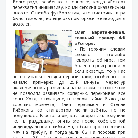
Волгограда, особенно в концовке, когда «Ротор»
перехватил инициативу, но мы сегодня оказались на
высоте. Спасибо футболистам, что выстояли, игра
было тяжелая, но еще раз повторюсь, ее исходом я
доволен.
Олег Веретенников,
главный тренер ФК
«Ротор»:
- По горячим следам
сложно что-либо
говорить об игре, тем
более о проигранной. А
если вкратце, то у нас
не получился сегодня первый тайм, особенно его
начало примерно до 25-й минуты. Чересчур
академично мы развивали наши атаки, которые нам
не позволял развивать соперник, перекрывая все
зоны. Хотя, в принципе, в первом тайме было два
хороших момента, Ваня Герасимов и Степан
Рябоконь со стандартов могли забить, но не
получилось. В остальном, как говориться, получили
гол в раздевалку, опять же после собственной
индивидуальной ошибки. Надо было просто выбить
мяч на трибуну и тогда ушли бы на перерыв при
счете – 0:0. И второй гол пропустили сразу, как