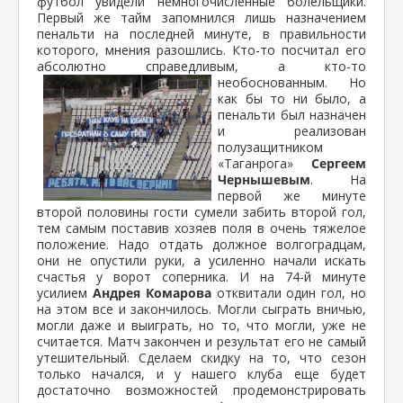
футбол увидели немногочисленные болельщики.
Первый же тайм запомнился лишь назначением
пенальти на последней минуте, в правильности
которого, мнения разошлись. Кто-то посчитал его
абсолютно справедливым, а кто-то
необоснованным.
Но
как бы то ни было, а
пенальти был назначен
и реализован
полузащитником
«Таганрога»
Сергеем
Чернышевым
. На
первой же минуте
второй половины гости сумели забить второй гол,
тем самым поставив хозяев поля в очень тяжелое
положение. Надо отдать должное волгоградцам,
они не опустили руки, а усиленно начали искать
счастья у ворот соперника. И на 74-й минуте
усилием
Андрея Комарова
отквитали один гол, но
на этом все и закончилось. Могли сыграть вничью,
могли даже и выиграть, но то, что могли, уже не
считается. Матч закончен и результат его не самый
утешительный. Сделаем скидку на то, что сезон
только начался, и у нашего клуба еще будет
достаточно возможностей продемонстрировать