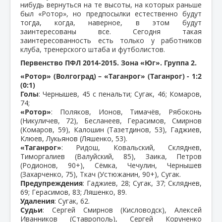
нибудь вернуться на те высоты, на которых раньше
был «Ротор», но предпосылки естественно будут
тогда, когда, наверное, в этом будут
заинтересованы все. Сегодня такая
заинтересованность есть только у работников
клуба, тренерского штаба и футболистов.
Первенство ПФЛ 2014-2015. Зона «Юг». Группа 2.
«Ротор» (Волгоград) – «Таганрог» (Таганрог) - 1:2
(0:1)
Голы
: Чернышев, 45 с пенальти; Сугак, 46; Комаров,
74;
«Ротор»
: Поляков, Ионов, Тимачёв, Рябоконь
(Никуличев, 72), Бесланеев, Герасимов, Смирнов
(Комаров, 59), Калошин (Тазетдинов, 53), Гаджиев,
Клюев, Лукьянов (Ляшенко, 53).
«Таганрог»
: Ридош, Ковальский, Скляднев,
Тиморгалиев (Валуйский, 85), Заика, Петров
(Родионов, 90+), Сёмка, Чечулин, Чернышев
(Захарченко, 75), Ткач (Устюжанин, 90+), Сугак.
Предупреждения
: Гаджиев, 28; Сугак, 37; Скляднев,
69; Герасимов, 83; Ляшенко, 89.
Удаления
: Сугак, 62.
Судьи
: Сергей Смирнов (Кисловодск), Алексей
Иванников (Ставрополь), Сергей Коруненко