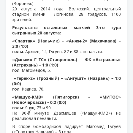
(Воронеж)
20 августа 2014 года. Волжский, центральный
стадион имени Логинова, 28 градусов, 1100
зрителей.
Результаты остальных матчей 3-го тура
сыгранных 20 августа:
«Спартак» (Нальчик) – «Анжи-2» (Махачкала) –
3:0 (1:0)
голы
: Архиев, 14; Гугуев, 87 и 88 с пенальти.
«Динамо Г ТС» (Ставрополь) – ФК «Астрахань»
(Астрахань) – 1:0 (1:0)
гол
: Магомедов, 5.
«Терек-2» (Грозный) – «Ангушт» (Назрань) –
1:0
(0:0)
гол
: Кадиев, 70.
«Машук-КМВ» (Пятигорск) – «МИТОС»
(Новочеркасск) –
0:2 (0:0)
голы
: Яцук, 73 и 90.
На 90-й минуте Дзахмишев («Машук-КМВ») не
реализовал пенальти.
В споре бомбардиров лидирует Магомед Гугуев
(«Спартак» Нальчик) – 3 гола.