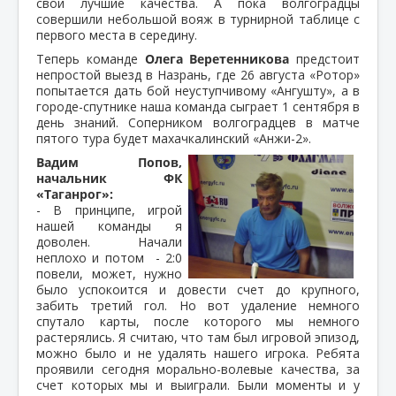
свои лучшие качества. А пока волгоградцы
совершили небольшой вояж в турнирной таблице с
первого места в середину.
Теперь команде
Олега Веретенникова
предстоит
непростой выезд в Назрань, где 26 августа «Ротор»
попытается дать бой неуступчивому «Ангушту», а в
городе-спутнике наша команда сыграет 1 сентября в
день знаний. Соперником волгоградцев в матче
пятого тура будет махачкалинский «Анжи-2».
Вадим Попов,
начальник ФК
«Таганрог»:
- В принципе, игрой
нашей команды я
доволен. Начали
неплохо и потом - 2:0
повели, может, нужно
было успокоится и довести счет до крупного,
забить третий гол. Но вот удаление немного
спутало карты, после которого мы немного
растерялись. Я считаю, что там был игровой эпизод,
можно было и не удалять нашего игрока. Ребята
проявили сегодня морально-волевые качества, за
счет которых мы и выиграли. Были моменты и у