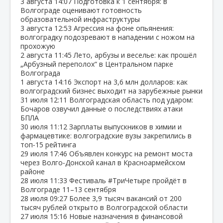
3 августа
14:07
Подготовка к 1 сентября: в
Волгограде оценивают готовность
образовательной инфраструктуры
3 августа
12:53
Агрессия на фоне опьянения:
волгоградку подозревают в нападении с ножом на
прохожую
2 августа
11:45
Лето, арбузы и веселье: как прошёл
„Арбузный переполох“ в Центральном парке
Волгограда
1 августа
14:16
Экспорт на 3,6 млн долларов: как
волгоградский бизнес выходит на зарубежные рынки
31 июля
12:11
Волгоградская область под ударом:
Бочаров озвучил данные о последствиях атаки
БПЛА
30 июля
11:12
Зарплаты выпускников в химии и
фармацевтике: волгоградские вузы закрепились в
топ‑15 рейтинга
29 июля
17:46
Объявлен конкурс на ремонт моста
через Волго‑Донской канал в Красноармейском
районе
28 июля
11:33
Фестиваль #ТриЧетыре пройдёт в
Волгограде 11–13 сентября
28 июля
09:27
Более 3,9 тысяч вакансий от 200
тысяч рублей открыто в Волгоградской области
27 июля
15:16
Новые назначения в финансовой