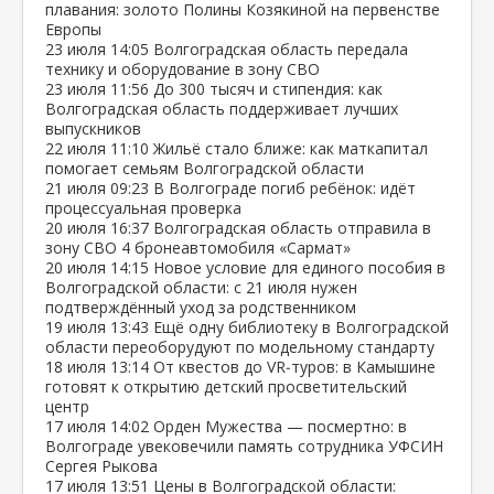
плавания: золото Полины Козякиной на первенстве
Европы
23 июля
14:05
Волгоградская область передала
технику и оборудование в зону СВО
23 июля
11:56
До 300 тысяч и стипендия: как
Волгоградская область поддерживает лучших
выпускников
22 июля
11:10
Жильё стало ближе: как маткапитал
помогает семьям Волгоградской области
21 июля
09:23
В Волгограде погиб ребёнок: идёт
процессуальная проверка
20 июля
16:37
Волгоградская область отправила в
зону СВО 4 бронеавтомобиля «Сармат»
20 июля
14:15
Новое условие для единого пособия в
Волгоградской области: с 21 июля нужен
подтверждённый уход за родственником
19 июля
13:43
Ещё одну библиотеку в Волгоградской
области переоборудуют по модельному стандарту
18 июля
13:14
От квестов до VR‑туров: в Камышине
готовят к открытию детский просветительский
центр
17 июля
14:02
Орден Мужества — посмертно: в
Волгограде увековечили память сотрудника УФСИН
Сергея Рыкова
17 июля
13:51
Цены в Волгоградской области: