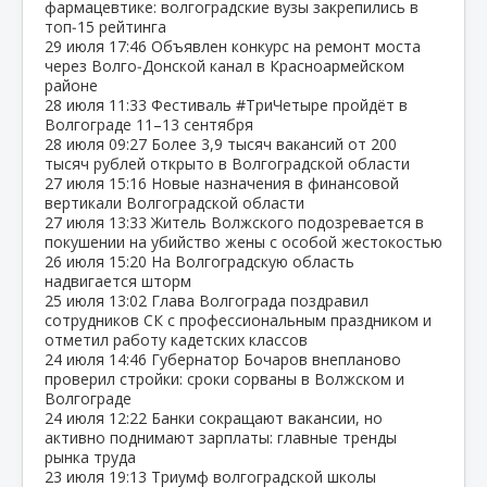
фармацевтике: волгоградские вузы закрепились в
топ‑15 рейтинга
29 июля
17:46
Объявлен конкурс на ремонт моста
через Волго‑Донской канал в Красноармейском
районе
28 июля
11:33
Фестиваль #ТриЧетыре пройдёт в
Волгограде 11–13 сентября
28 июля
09:27
Более 3,9 тысяч вакансий от 200
тысяч рублей открыто в Волгоградской области
27 июля
15:16
Новые назначения в финансовой
вертикали Волгоградской области
27 июля
13:33
Житель Волжского подозревается в
покушении на убийство жены с особой жестокостью
26 июля
15:20
На Волгоградскую область
надвигается шторм
25 июля
13:02
Глава Волгограда поздравил
сотрудников СК с профессиональным праздником и
отметил работу кадетских классов
24 июля
14:46
Губернатор Бочаров внепланово
проверил стройки: сроки сорваны в Волжском и
Волгограде
24 июля
12:22
Банки сокращают вакансии, но
активно поднимают зарплаты: главные тренды
рынка труда
23 июля
19:13
Триумф волгоградской школы