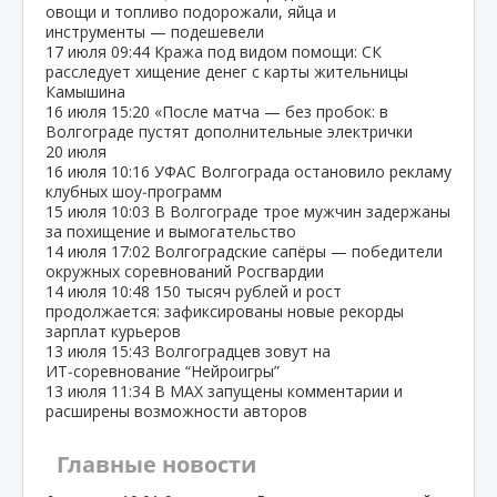
овощи и топливо подорожали, яйца и
инструменты — подешевели
17 июля
09:44
Кража под видом помощи: СК
расследует хищение денег с карты жительницы
Камышина
16 июля
15:20
«После матча — без пробок: в
Волгограде пустят дополнительные электрички
20 июля
16 июля
10:16
УФАС Волгограда остановило рекламу
клубных шоу‑программ
15 июля
10:03
В Волгограде трое мужчин задержаны
за похищение и вымогательство
14 июля
17:02
Волгоградские сапёры — победители
окружных соревнований Росгвардии
14 июля
10:48
150 тысяч рублей и рост
продолжается: зафиксированы новые рекорды
зарплат курьеров
13 июля
15:43
Волгоградцев зовут на
ИТ‑соревнование “Нейроигры”
13 июля
11:34
В МАХ запущены комментарии и
расширены возможности авторов
Главные новости