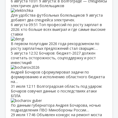
6 августа
10:01
9 августа: в Волгограде — спецрейсы
электричек для болельщиков
Для удобства футбольных болельщиков 9 августа
добавят два спецрейса электричек.
6 августа
09:51
Топ профессий по росту зарплат в
2026: кто больше всех выиграл и где самые высокие
ставки
В первом полугодии 2026 года рекордсменом по
росту зарплатных предложений стал сварщик:…
5 августа
12:32
Бочаров: бюджет‑2027 должен
сочетать осторожность, соцподдержку и рост
инвестиций
Андрей Бочаров сформулировал задачи по
формированию и исполнению областного бюджета
на…
31 июля
12:11
Волгоградская область под ударом:
Бочаров озвучил данные о последствиях атаки
БПЛА
По данным губернатора Андрея Бочарова, ночью
подразделения ПВО Минобороны России…
29 июля
17:46
Объявлен конкурс на ремонт моста