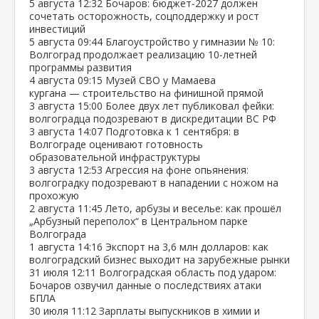
5 августа
12:32
Бочаров: бюджет‑2027 должен
сочетать осторожность, соцподдержку и рост
инвестиций
5 августа
09:44
Благоустройство у гимназии № 10:
Волгоград продолжает реализацию 10‑летней
программы развития
4 августа
09:15
Музей СВО у Мамаева
кургана — строительство на финишной прямой
3 августа
15:00
Более двух лет публиковал фейки:
волгоградца подозревают в дискредитации ВС РФ
3 августа
14:07
Подготовка к 1 сентября: в
Волгограде оценивают готовность
образовательной инфраструктуры
3 августа
12:53
Агрессия на фоне опьянения:
волгоградку подозревают в нападении с ножом на
прохожую
2 августа
11:45
Лето, арбузы и веселье: как прошёл
„Арбузный переполох“ в Центральном парке
Волгограда
1 августа
14:16
Экспорт на 3,6 млн долларов: как
волгоградский бизнес выходит на зарубежные рынки
31 июля
12:11
Волгоградская область под ударом:
Бочаров озвучил данные о последствиях атаки
БПЛА
30 июля
11:12
Зарплаты выпускников в химии и