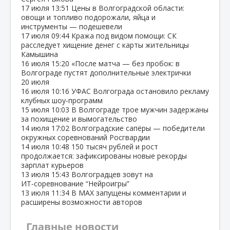
17 июля
13:51
Цены в Волгоградской области:
овощи и топливо подорожали, яйца и
инструменты — подешевели
17 июля
09:44
Кража под видом помощи: СК
расследует хищение денег с карты жительницы
Камышина
16 июля
15:20
«После матча — без пробок: в
Волгограде пустят дополнительные электрички
20 июля
16 июля
10:16
УФАС Волгограда остановило рекламу
клубных шоу‑программ
15 июля
10:03
В Волгограде трое мужчин задержаны
за похищение и вымогательство
14 июля
17:02
Волгоградские сапёры — победители
окружных соревнований Росгвардии
14 июля
10:48
150 тысяч рублей и рост
продолжается: зафиксированы новые рекорды
зарплат курьеров
13 июля
15:43
Волгоградцев зовут на
ИТ‑соревнование “Нейроигры”
13 июля
11:34
В МАХ запущены комментарии и
расширены возможности авторов
Главные новости