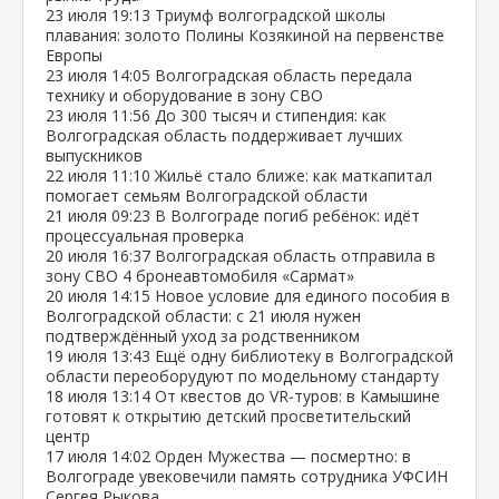
23 июля
19:13
Триумф волгоградской школы
плавания: золото Полины Козякиной на первенстве
Европы
23 июля
14:05
Волгоградская область передала
технику и оборудование в зону СВО
23 июля
11:56
До 300 тысяч и стипендия: как
Волгоградская область поддерживает лучших
выпускников
22 июля
11:10
Жильё стало ближе: как маткапитал
помогает семьям Волгоградской области
21 июля
09:23
В Волгограде погиб ребёнок: идёт
процессуальная проверка
20 июля
16:37
Волгоградская область отправила в
зону СВО 4 бронеавтомобиля «Сармат»
20 июля
14:15
Новое условие для единого пособия в
Волгоградской области: с 21 июля нужен
подтверждённый уход за родственником
19 июля
13:43
Ещё одну библиотеку в Волгоградской
области переоборудуют по модельному стандарту
18 июля
13:14
От квестов до VR‑туров: в Камышине
готовят к открытию детский просветительский
центр
17 июля
14:02
Орден Мужества — посмертно: в
Волгограде увековечили память сотрудника УФСИН
Сергея Рыкова