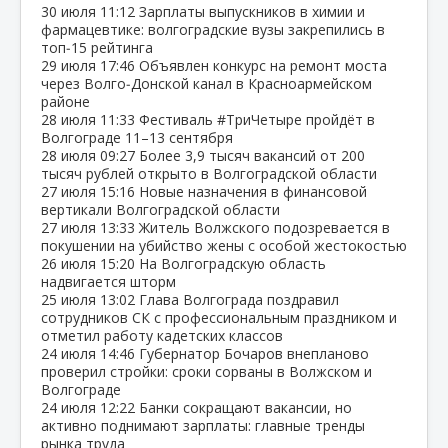
30 июля
11:12
Зарплаты выпускников в химии и
фармацевтике: волгоградские вузы закрепились в
топ‑15 рейтинга
29 июля
17:46
Объявлен конкурс на ремонт моста
через Волго‑Донской канал в Красноармейском
районе
28 июля
11:33
Фестиваль #ТриЧетыре пройдёт в
Волгограде 11–13 сентября
28 июля
09:27
Более 3,9 тысяч вакансий от 200
тысяч рублей открыто в Волгоградской области
27 июля
15:16
Новые назначения в финансовой
вертикали Волгоградской области
27 июля
13:33
Житель Волжского подозревается в
покушении на убийство жены с особой жестокостью
26 июля
15:20
На Волгоградскую область
надвигается шторм
25 июля
13:02
Глава Волгограда поздравил
сотрудников СК с профессиональным праздником и
отметил работу кадетских классов
24 июля
14:46
Губернатор Бочаров внепланово
проверил стройки: сроки сорваны в Волжском и
Волгограде
24 июля
12:22
Банки сокращают вакансии, но
активно поднимают зарплаты: главные тренды
рынка труда