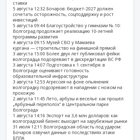
ставки
5 августа
12:32
Бочаров: бюджет‑2027 должен
сочетать осторожность, соцподдержку и рост
инвестиций
5 августа
09:44
Благоустройство у гимназии № 10:
Волгоград продолжает реализацию 10‑летней
программы развития
4 августа
09:15
Музей СВО у Мамаева
кургана — строительство на финишной прямой
3 августа
15:00
Более двух лет публиковал фейки:
волгоградца подозревают в дискредитации ВС РФ
3 августа
14:07
Подготовка к 1 сентября: в
Волгограде оценивают готовность
образовательной инфраструктуры
3 августа
12:53
Агрессия на фоне опьянения:
волгоградку подозревают в нападении с ножом на
прохожую
2 августа
11:45
Лето, арбузы и веселье: как прошёл
„Арбузный переполох“ в Центральном парке
Волгограда
1 августа
14:16
Экспорт на 3,6 млн долларов: как
волгоградский бизнес выходит на зарубежные рынки
31 июля
12:11
Волгоградская область под ударом:
Бочаров озвучил данные о последствиях атаки
БПЛА