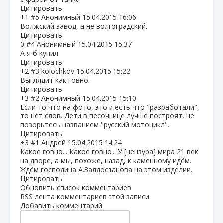
Цитировать
+1
#5
Анонимный
15.04.2015 16:06
Волжский завод, а не волгоградский.
Цитировать
0
#4
Анонимный
15.04.2015 15:37
А я б купил.
Цитировать
+2
#3
kolochkov
15.04.2015 15:22
Выглядит как говно.
Цитировать
+3
#2
Анонимный
15.04.2015 15:10
Если то что на фото, это и есть что "разработали",
то нет слов. Дети в песочнице лучше построят, не
позорьтесь названием "русский мотоцикл".
Цитировать
+3
#1
Андрей
15.04.2015 14:24
Какое говно... Какое говно... У [цензура] мира 21 век
на дворе, а мы, похоже, назад, к каменному идём.
Ждём господина А.Залдостанова на этом изделии.
Цитировать
Обновить список комментариев
RSS лента комментариев этой записи
Добавить комментарий