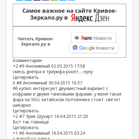
Самое важное на сайте Кривое-
Зеркало.ру в
Читать Кривое-
Зеркало.ру в
Комментарии
+2
#9
Анонимный
02.05.2015 17:58
смесь днепра и триумфа рокет.... нуну
Цитировать
0
#8
Анонимный
30.04.2015 16:37
Яб купил. интересует двухместный вариант с
кофрами и двумя танковыми фарами. у меня такая
фара на 50сс китайском полтиннике стоит. светит
шикарно
Цитировать
+2
#7
Эрик Шухарт
16.04.2015 21:20
Вот так говнище
Цитировать
+1
#6
Анонимный
16.04.2015 03:24
с фарой от танка