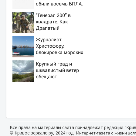
сбили восемь БПЛА:
эвакуированы 800
“Генерал 200” в
сотрудников
квадрате. Как
Wildberries
Драпатый
переплюнул
Журналист
Сырского
Христофору:
блокировка морских
портов —
Крупный град и
катастрофа для
шквалистый ветер
Украины
обещают
ульяновцам на
выходные
Все права на материалы сайта принадлежат редакции "Крив
© Кривое зеркало.ру, 2024 год, И
нтернет-газета о жизни Волг