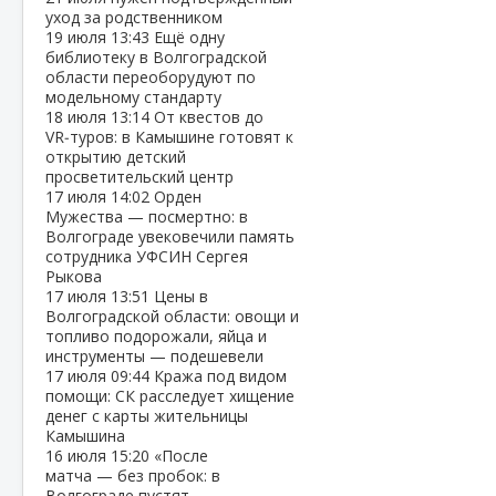
уход за родственником
19 июля
13:43
Ещё одну
библиотеку в Волгоградской
области переоборудуют по
модельному стандарту
18 июля
13:14
От квестов до
VR‑туров: в Камышине готовят к
открытию детский
просветительский центр
17 июля
14:02
Орден
Мужества — посмертно: в
Волгограде увековечили память
сотрудника УФСИН Сергея
Рыкова
17 июля
13:51
Цены в
Волгоградской области: овощи и
топливо подорожали, яйца и
инструменты — подешевели
17 июля
09:44
Кража под видом
помощи: СК расследует хищение
денег с карты жительницы
Камышина
16 июля
15:20
«После
матча — без пробок: в
Волгограде пустят