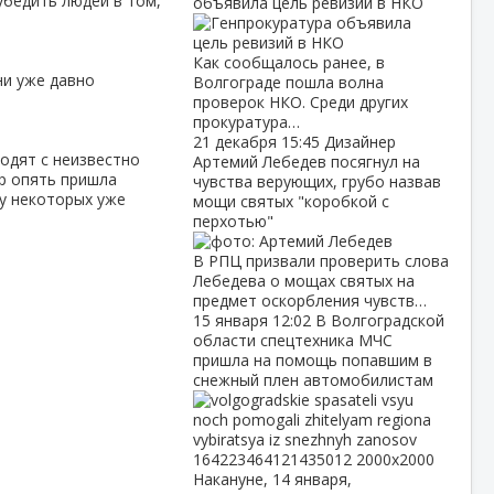
убедить людей в том,
объявила цель ревизий в НКО
Как сообщалось ранее, в
ни уже давно
Волгограде пошла волна
проверок НКО. Среди других
прокуратура…
21 декабря
15:45
Дизайнер
ходят с неизвестно
Артемий Лебедев посягнул на
ер опять пришла
чувства верующих, грубо назвав
А у некоторых уже
мощи святых "коробкой с
перхотью"
В РПЦ призвали проверить слова
Лебедева о мощах святых на
предмет оскорбления чувств…
15 января
12:02
В Волгоградской
области спецтехника МЧС
пришла на помощь попавшим в
снежный плен автомобилистам
Накануне, 14 января,