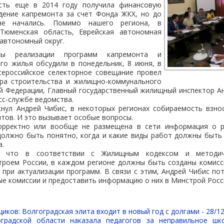
асть еще в 2014 году получила финансовую
дение капремонта за счет Фонда ЖКХ, но до
е начались. Помимо нашего региона, в
 Тюменская область, Еврейская автономная
 автономный округ.
сы реализации программ капремонта и
го жилья обсудили в понедельник, 8 июня, в
сероссийское селекторное совещание провел
ра строительства и жилищно-коммунального
й Федерации, Главный государственный жилищный инспектор А
сс-службе ведомства.
кнул Андрей Чибис, в некоторых регионах собираемость взно
тов. И это вызывает особые вопросы.
корректно или вообще не размещена в сети информация о р
олжно быть понятно, когда и какие виды работ должны быть 
а.
, что в соответствии с Жилищным кодексом и методиче
роем России, в каждом регионе должны быть созданы комисс
при актуализации программ. В связи с этим, Андрей Чибис по
ые комиссии и предоставить информацию о них в Минстрой Росс
иков: Волгоградская элита входит в новый год с долгами -
28/12
оградской области наказала педагогов за неправильное шк