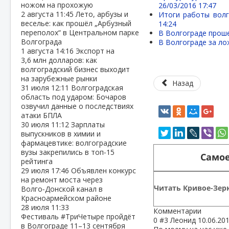
ножом на прохожую
26/03/2016 17:47
2 августа
11:45
Лето, арбузы и
Итоги работы волг
веселье: как прошёл „Арбузный
14:24
переполох“ в Центральном парке
В Волгограде прош
Волгограда
В Волгограде за ло
1 августа
14:16
Экспорт на
3,6 млн долларов: как
волгоградский бизнес выходит
на зарубежные рынки
Назад
31 июля
12:11
Волгоградская
область под ударом: Бочаров
озвучил данные о последствиях
атаки БПЛА
30 июля
11:12
Зарплаты
выпускников в химии и
фармацевтике: волгоградские
вузы закрепились в топ‑15
Самое
рейтинга
29 июля
17:46
Объявлен конкурс
на ремонт моста через
Читать Кривое-Зерк
Волго‑Донской канал в
Красноармейском районе
28 июля
11:33
Комментарии
Фестиваль #ТриЧетыре пройдёт
0
#3
Леонид
10.06.20
в Волгограде 11–13 сентября