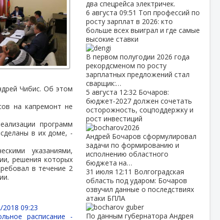
два спецрейса электричек.
6 августа
09:51
Топ профессий по
росту зарплат в 2026: кто
больше всех выиграл и где самые
высокие ставки
В первом полугодии 2026 года
рекордсменом по росту
зарплатных предложений стал
сварщик:…
ндрей Чибис. Об этом
5 августа
12:32
Бочаров:
бюджет‑2027 должен сочетать
сов на капремонт не
осторожность, соцподдержку и
рост инвестиций
еализации программ
сделаны в их доме, -
Андрей Бочаров сформулировал
задачи по формированию и
скими указаниями,
исполнению областного
ии, решения которых
бюджета на…
требовал в течение 2
31 июля
12:11
Волгоградская
ии.
область под ударом: Бочаров
озвучил данные о последствиях
атаки БПЛА
/2018 09:23
По данным губернатора Андрея
ольное расписание -