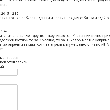
лет 10, как положили. "Обмануть людей легко, но очень трудно 
вен.
6.2015 12:39
отят только собирать деньги и тратить их для себя. На людей о
11:42
тит, так они за счет других выкручиваются! Квитанции вечно при
адолженностями то за 2 месяца, то за 3. В этом месяце наприм
а: за апрель и за май. Хотя за апрель мы уже давно оплатили!!! 
и!
мментариев
иев этой записи
ий