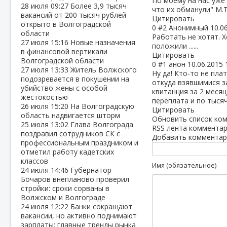
По моему на нас уже 
28 июля
09:27
Более 3,9 тысяч
что их обманули" М.Т
вакансий от 200 тысяч рублей
Цитировать
открыто в Волгоградской
0
#2
Анонимный
10.0
области
Работать не хотят. Х
27 июля
15:16
Новые назначения
положили ......
в финансовой вертикали
Цитировать
Волгоградской области
0
#1
анон
10.06.2015 
27 июля
13:33
Житель Волжского
Ну да! Кто-то не пла
подозревается в покушении на
откуда взявшимися з
убийство жены с особой
квитанция за 2 месяц
жестокостью
переплата и по тысяч
26 июля
15:20
На Волгоградскую
Цитировать
область надвигается шторм
Обновить список ко
25 июля
13:02
Глава Волгограда
RSS лента комментар
поздравил сотрудников СК с
Добавить комментар
профессиональным праздником и
отметил работу кадетских
классов
Имя (обязательное)
24 июля
14:46
Губернатор
Бочаров внепланово проверил
стройки: сроки сорваны в
Волжском и Волгограде
24 июля
12:22
Банки сокращают
вакансии, но активно поднимают
зарплаты: главные тренды рынка