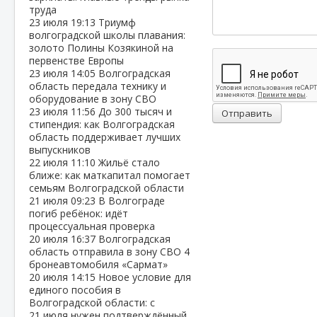
труда
23 июля
19:13
Триумф
волгоградской школы плавания:
золото Полины Козякиной на
первенстве Европы
23 июля
14:05
Волгоградская
область передала технику и
оборудование в зону СВО
23 июля
11:56
До 300 тысяч и
Отправить
стипендия: как Волгоградская
область поддерживает лучших
выпускников
22 июля
11:10
Жильё стало
ближе: как маткапитал помогает
семьям Волгоградской области
21 июля
09:23
В Волгограде
погиб ребёнок: идёт
процессуальная проверка
20 июля
16:37
Волгоградская
область отправила в зону СВО 4
бронеавтомобиля «Сармат»
20 июля
14:15
Новое условие для
единого пособия в
Волгоградской области: с
21 июля нужен подтверждённый