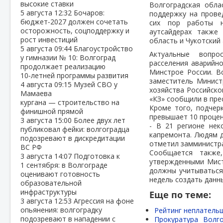
высокие ставки
Волгоградская обл
5 августа
12:32
Бочаров:
поддержку на прове
бюджет‑2027 должен сочетать
сих пор работы н
осторожность, соцподдержку и
аутсайдерах также
рост инвестиций
область и Чукотский
5 августа
09:44
Благоустройство
Актуальные вопро
у гимназии № 10: Волгоград
расселения аварийно
продолжает реализацию
Минстрое России. В
10‑летней программы развития
заместитель Минист
4 августа
09:15
Музей СВО у
хозяйства Российско
Мамаева
«КЗ» сообщили в пре
кургана — строительство на
Кроме того, подчер
финишной прямой
превышает 10 процен
3 августа
15:00
Более двух лет
- В 21 регионе не
публиковал фейки: волгоградца
капремонта. Людям д
подозревают в дискредитации
отметил замминистр
ВС РФ
Сообщается также
3 августа
14:07
Подготовка к
утвержденными Мист
1 сентября: в Волгограде
должны учитываться 
оценивают готовность
недель создать данн
образовательной
инфраструктуры
Еще по теме:
3 августа
12:53
Агрессия на фоне
опьянения: волгоградку
Рейтинг неплательщ
подозревают в нападении с
Прокуратура Волг