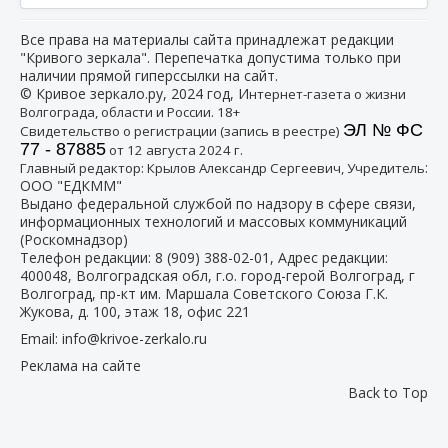
Все права на материалы сайта принадлежат редакции
"Кривого зеркала". Перепечатка допустима только при
наличии прямой гиперссылки на сайт.
© Кривое зеркало.ру, 2024 год, И
нтернет-газета о жизни
Волгограда, области и России. 18+
ЭЛ № ФС
Свидетельство о регистрации (запись в реестре)
77 - 87885
от 12 августа 2024 г.
:
Главный редактор: Крылов Александр Сергеевич, Учредитель
ООО "ЕДКММ"
Выдано федеральной службой по надзору в сфере связи,
информационных технологий и массовых коммуникаций
(Роскомнадзор)
Телефон редакции:
8 (909) 388-02-01
, Адрес редакции:
400048, Волгоградская обл, г.о. город-герой Волгоград, г
Волгоград, пр-кт им. Маршала Советского Союза Г.К.
Жукова, д. 100, этаж 18, офис 221
Email:
info@krivoe-zerkalo.ru
Реклама на сайте
Back to Top