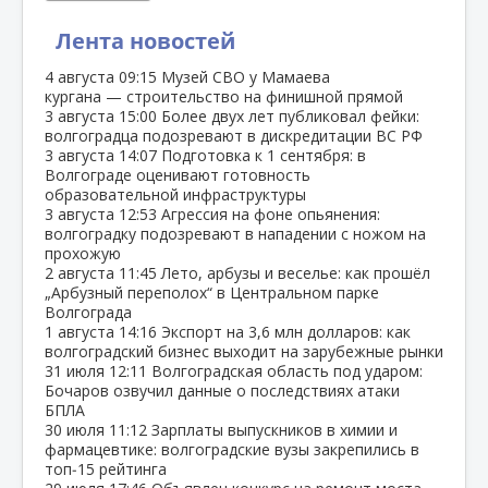
Лента новостей
4 августа
09:15
Музей СВО у Мамаева
кургана — строительство на финишной прямой
3 августа
15:00
Более двух лет публиковал фейки:
волгоградца подозревают в дискредитации ВС РФ
3 августа
14:07
Подготовка к 1 сентября: в
Волгограде оценивают готовность
образовательной инфраструктуры
3 августа
12:53
Агрессия на фоне опьянения:
волгоградку подозревают в нападении с ножом на
прохожую
2 августа
11:45
Лето, арбузы и веселье: как прошёл
„Арбузный переполох“ в Центральном парке
Волгограда
1 августа
14:16
Экспорт на 3,6 млн долларов: как
волгоградский бизнес выходит на зарубежные рынки
31 июля
12:11
Волгоградская область под ударом:
Бочаров озвучил данные о последствиях атаки
БПЛА
30 июля
11:12
Зарплаты выпускников в химии и
фармацевтике: волгоградские вузы закрепились в
топ‑15 рейтинга