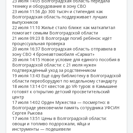
23 июля
14:05
Волгоградская область передала
технику и оборудование в зону СВО
23 июля
11:56
До 300 тысяч и стипендия: как
Волгоградская область поддерживает лучших
выпускников
22 июля
11:10
Жильё стало ближе: как маткапитал
помогает семьям Волгоградской области
21 июля
09:23
В Волгограде погиб ребёнок: идёт
процессуальная проверка
20 июля
16:37
Волгоградская область отправила в
зону СВО 4 бронеавтомобиля «Сармат»
20 июля
14:15
Новое условие для единого пособия в
Волгоградской области: с 21 июля нужен
подтверждённый уход за родственником
19 июля
13:43
Ещё одну библиотеку в Волгоградской
области переоборудуют по модельному стандарту
18 июля
13:14
От квестов до VR‑туров: в Камышине
готовят к открытию детский просветительский
центр
17 июля
14:02
Орден Мужества — посмертно: в
Волгограде увековечили память сотрудника УФСИН
Сергея Рыкова
17 июля
13:51
Цены в Волгоградской области:
овощи и топливо подорожали, яйца и
инструменты — подешевели