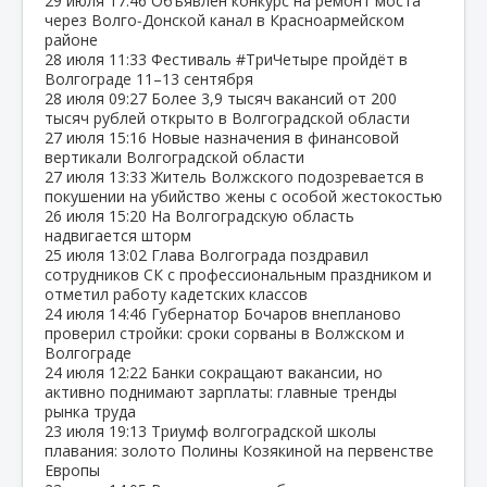
29 июля
17:46
Объявлен конкурс на ремонт моста
через Волго‑Донской канал в Красноармейском
районе
28 июля
11:33
Фестиваль #ТриЧетыре пройдёт в
Волгограде 11–13 сентября
28 июля
09:27
Более 3,9 тысяч вакансий от 200
тысяч рублей открыто в Волгоградской области
27 июля
15:16
Новые назначения в финансовой
вертикали Волгоградской области
27 июля
13:33
Житель Волжского подозревается в
покушении на убийство жены с особой жестокостью
26 июля
15:20
На Волгоградскую область
надвигается шторм
25 июля
13:02
Глава Волгограда поздравил
сотрудников СК с профессиональным праздником и
отметил работу кадетских классов
24 июля
14:46
Губернатор Бочаров внепланово
проверил стройки: сроки сорваны в Волжском и
Волгограде
24 июля
12:22
Банки сокращают вакансии, но
активно поднимают зарплаты: главные тренды
рынка труда
23 июля
19:13
Триумф волгоградской школы
плавания: золото Полины Козякиной на первенстве
Европы