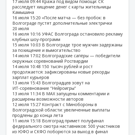
17 июля
09:44
Кража под видом помощи: СК
расследует хищение денег с карты жительницы
Камышина
16 июля
15:20
«После матча — без пробок: в
Волгограде пустят дополнительные электрички
20 июля
16 июля
10:16
УФАС Волгограда остановило рекламу
клубных шоу‑программ
15 июля
10:03
В Волгограде трое мужчин задержаны
за похищение и вымогательство
14 июля
17:02
Волгоградские сапёры — победители
окружных соревнований Росгвардии
14 июля
10:48
150 тысяч рублей и рост
продолжается: зафиксированы новые рекорды
зарплат курьеров
13 июля
15:43
Волгоградцев зовут на
ИТ‑соревнование “Нейроигры”
13 июля
11:34
В МАХ запущены комментарии и
расширены возможности авторов
12 июля
15:27
Контракт с Минобороны в
Волгоградской области: увеличенные выплаты
продлены до конца лета
11 июля
15:18
Волгоград примет полуфинал
федерального смотра наставников: 500 участников
из ЮФО и СКФО поборются за выход в финал