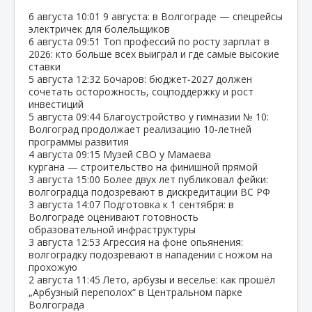
6 августа
10:01
9 августа: в Волгограде — спецрейсы
электричек для болельщиков
6 августа
09:51
Топ профессий по росту зарплат в
2026: кто больше всех выиграл и где самые высокие
ставки
5 августа
12:32
Бочаров: бюджет‑2027 должен
сочетать осторожность, соцподдержку и рост
инвестиций
5 августа
09:44
Благоустройство у гимназии № 10:
Волгоград продолжает реализацию 10‑летней
программы развития
4 августа
09:15
Музей СВО у Мамаева
кургана — строительство на финишной прямой
3 августа
15:00
Более двух лет публиковал фейки:
волгоградца подозревают в дискредитации ВС РФ
3 августа
14:07
Подготовка к 1 сентября: в
Волгограде оценивают готовность
образовательной инфраструктуры
3 августа
12:53
Агрессия на фоне опьянения:
волгоградку подозревают в нападении с ножом на
прохожую
2 августа
11:45
Лето, арбузы и веселье: как прошёл
„Арбузный переполох“ в Центральном парке
Волгограда