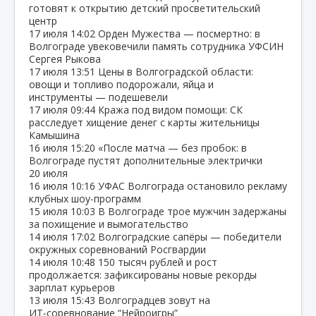
готовят к открытию детский просветительский
центр
17 июля
14:02
Орден Мужества — посмертно: в
Волгограде увековечили память сотрудника УФСИН
Сергея Рыкова
17 июля
13:51
Цены в Волгоградской области:
овощи и топливо подорожали, яйца и
инструменты — подешевели
17 июля
09:44
Кража под видом помощи: СК
расследует хищение денег с карты жительницы
Камышина
16 июля
15:20
«После матча — без пробок: в
Волгограде пустят дополнительные электрички
20 июля
16 июля
10:16
УФАС Волгограда остановило рекламу
клубных шоу‑программ
15 июля
10:03
В Волгограде трое мужчин задержаны
за похищение и вымогательство
14 июля
17:02
Волгоградские сапёры — победители
окружных соревнований Росгвардии
14 июля
10:48
150 тысяч рублей и рост
продолжается: зафиксированы новые рекорды
зарплат курьеров
13 июля
15:43
Волгоградцев зовут на
ИТ‑соревнование “Нейроигры”