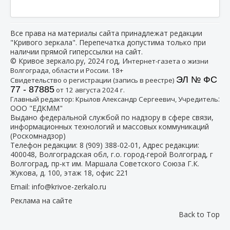
Все права на материалы сайта принадлежат редакции
"Кривого зеркала". Перепечатка допустима только при
наличии прямой гиперссылки на сайт.
© Кривое зеркало.ру, 2024 год, И
нтернет-газета о жизни
Волгограда, области и России. 18+
ЭЛ № ФС
Свидетельство о регистрации (запись в реестре)
77 - 87885
от 12 августа 2024 г.
:
Главный редактор: Крылов Александр Сергеевич, Учредитель
ООО "ЕДКММ"
Выдано федеральной службой по надзору в сфере связи,
информационных технологий и массовых коммуникаций
(Роскомнадзор)
Телефон редакции:
8 (909) 388-02-01
, Адрес редакции:
400048, Волгоградская обл, г.о. город-герой Волгоград, г
Волгоград, пр-кт им. Маршала Советского Союза Г.К.
Жукова, д. 100, этаж 18, офис 221
Email:
info@krivoe-zerkalo.ru
Реклама на сайте
Back to Top