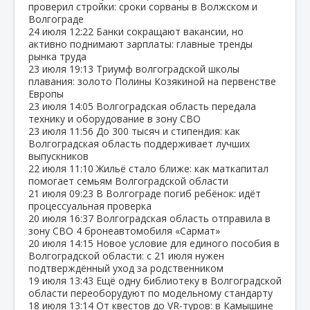
проверил стройки: сроки сорваны в Волжском и
Волгограде
24 июля
12:22
Банки сокращают вакансии, но
активно поднимают зарплаты: главные тренды
рынка труда
23 июля
19:13
Триумф волгоградской школы
плавания: золото Полины Козякиной на первенстве
Европы
23 июля
14:05
Волгоградская область передала
технику и оборудование в зону СВО
23 июля
11:56
До 300 тысяч и стипендия: как
Волгоградская область поддерживает лучших
выпускников
22 июля
11:10
Жильё стало ближе: как маткапитал
помогает семьям Волгоградской области
21 июля
09:23
В Волгограде погиб ребёнок: идёт
процессуальная проверка
20 июля
16:37
Волгоградская область отправила в
зону СВО 4 бронеавтомобиля «Сармат»
20 июля
14:15
Новое условие для единого пособия в
Волгоградской области: с 21 июля нужен
подтверждённый уход за родственником
19 июля
13:43
Ещё одну библиотеку в Волгоградской
области переоборудуют по модельному стандарту
18 июля
13:14
От квестов до VR‑туров: в Камышине