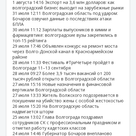
1 августа
14:16
Экспорт на 3,6 млн долларов: как
волгоградский бизнес выходит на зарубежные рынки
31 июля
12:11
Волгоградская область под ударом:
Бочаров озвучил данные о последствиях атаки
БПЛА
30 июля
11:12
Зарплаты выпускников в химии и
фармацевтике: волгоградские вузы закрепились в
топ‑15 рейтинга
29 июля
17:46
Объявлен конкурс на ремонт моста
через Волго‑Донской канал в Красноармейском
районе
28 июля
11:33
Фестиваль #ТриЧетыре пройдёт в
Волгограде 11–13 сентября
28 июля
09:27
Более 3,9 тысяч вакансий от 200
тысяч рублей открыто в Волгоградской области
27 июля
15:16
Новые назначения в финансовой
вертикали Волгоградской области
27 июля
13:33
Житель Волжского подозревается в
покушении на убийство жены с особой жестокостью
26 июля
15:20
На Волгоградскую область
надвигается шторм
25 июля
13:02
Глава Волгограда поздравил
сотрудников СК с профессиональным праздником и
отметил работу кадетских классов
24 июля
14:46
Губернатор Бочаров внепланово