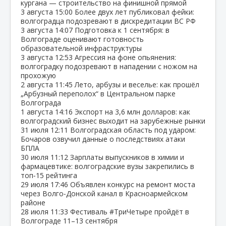
кургана — строительство на финишной прямой
3 августа
15:00
Более двух лет публиковал фейки:
волгоградца подозревают в дискредитации ВС РФ
3 августа
14:07
Подготовка к 1 сентября: в
Волгограде оценивают готовность
образовательной инфраструктуры
3 августа
12:53
Агрессия на фоне опьянения:
волгоградку подозревают в нападении с ножом на
прохожую
2 августа
11:45
Лето, арбузы и веселье: как прошёл
„Арбузный переполох“ в Центральном парке
Волгограда
1 августа
14:16
Экспорт на 3,6 млн долларов: как
волгоградский бизнес выходит на зарубежные рынки
31 июля
12:11
Волгоградская область под ударом:
Бочаров озвучил данные о последствиях атаки
БПЛА
30 июля
11:12
Зарплаты выпускников в химии и
фармацевтике: волгоградские вузы закрепились в
топ‑15 рейтинга
29 июля
17:46
Объявлен конкурс на ремонт моста
через Волго‑Донской канал в Красноармейском
районе
28 июля
11:33
Фестиваль #ТриЧетыре пройдёт в
Волгограде 11–13 сентября