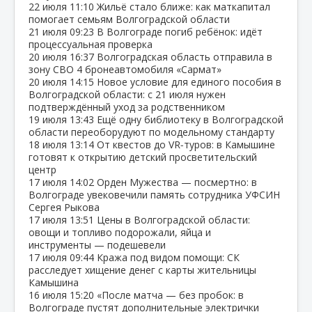
22 июля
11:10
Жильё стало ближе: как маткапитал
помогает семьям Волгоградской области
21 июля
09:23
В Волгограде погиб ребёнок: идёт
процессуальная проверка
20 июля
16:37
Волгоградская область отправила в
зону СВО 4 бронеавтомобиля «Сармат»
20 июля
14:15
Новое условие для единого пособия в
Волгоградской области: с 21 июля нужен
подтверждённый уход за родственником
19 июля
13:43
Ещё одну библиотеку в Волгоградской
области переоборудуют по модельному стандарту
18 июля
13:14
От квестов до VR‑туров: в Камышине
готовят к открытию детский просветительский
центр
17 июля
14:02
Орден Мужества — посмертно: в
Волгограде увековечили память сотрудника УФСИН
Сергея Рыкова
17 июля
13:51
Цены в Волгоградской области:
овощи и топливо подорожали, яйца и
инструменты — подешевели
17 июля
09:44
Кража под видом помощи: СК
расследует хищение денег с карты жительницы
Камышина
16 июля
15:20
«После матча — без пробок: в
Волгограде пустят дополнительные электрички