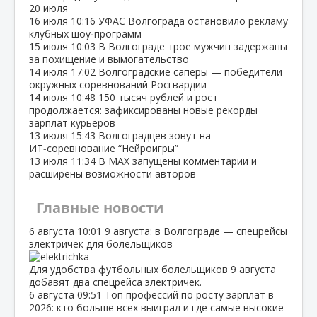
20 июля
16 июля
10:16
УФАС Волгограда остановило рекламу
клубных шоу‑программ
15 июля
10:03
В Волгограде трое мужчин задержаны
за похищение и вымогательство
14 июля
17:02
Волгоградские сапёры — победители
окружных соревнований Росгвардии
14 июля
10:48
150 тысяч рублей и рост
продолжается: зафиксированы новые рекорды
зарплат курьеров
13 июля
15:43
Волгоградцев зовут на
ИТ‑соревнование “Нейроигры”
13 июля
11:34
В МАХ запущены комментарии и
расширены возможности авторов
Главные новости
6 августа
10:01
9 августа: в Волгограде — спецрейсы
электричек для болельщиков
Для удобства футбольных болельщиков 9 августа
добавят два спецрейса электричек.
6 августа
09:51
Топ профессий по росту зарплат в
2026: кто больше всех выиграл и где самые высокие