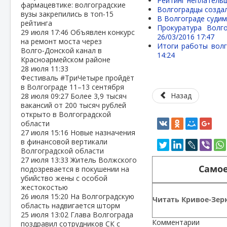
Рейтинг неплательщ
фармацевтике: волгоградские
Волгоградцы созда
вузы закрепились в топ‑15
В Волгограде судим
рейтинга
Прокуратура Волг
29 июля
17:46
Объявлен конкурс
26/03/2016 17:47
на ремонт моста через
Итоги работы волг
Волго‑Донской канал в
14:24
Красноармейском районе
28 июля
11:33
Фестиваль #ТриЧетыре пройдёт
в Волгограде 11–13 сентября
Назад
28 июля
09:27
Более 3,9 тысяч
вакансий от 200 тысяч рублей
открыто в Волгоградской
области
27 июля
15:16
Новые назначения
в финансовой вертикали
Волгоградской области
27 июля
13:33
Житель Волжского
Самое
подозревается в покушении на
убийство жены с особой
жестокостью
26 июля
15:20
На Волгоградскую
Читать Кривое-Зерк
область надвигается шторм
25 июля
13:02
Глава Волгограда
Комментарии
поздравил сотрудников СК с