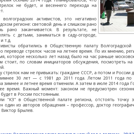
трелок не будет, и весеннего перехода на
т.
 волгоградских активистов, это негативно
адском регионе: световой день и слишком рано
нь рано заканчивается. В результате, не
улять с детьми, заниматься в саду-огороде,
и т.д.
тивисты обратились в Общественную палату Волгоградской
 о переводе стрелок часов на летнее время. По их мнению, рег
мя, которое несколько лет назад было на час раньше московск
м стоит, по словам инициаторов обсуждения, посмотреть на
й.
у стрелок нам не привыкать: граждане СССР, а потом и России 
зимнее 30 лет — с 1981 до 2011 года. Летом 2011 года по
а зимнее и летнее время отменили. А затем в июле 2014 года Г
ее время. Важный момент: законом не предусмотрен сезонн
 будет в России постоянным.
ли "КЗ" в Общественной палате региона, отстоять точку з
н один из авторов обращения – профессор, доктор географич
 Виктор Брылев.