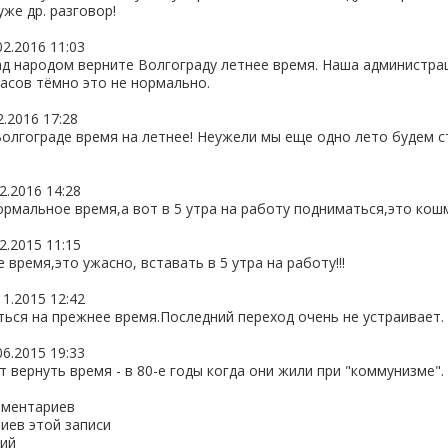
уже др. разговор!
02.2016 11:03
ад народом верните Волгограду летнее время. Наша администра
часов тёмно это не нормально.
2.2016 17:28
Волгограде время на летнее! Неужели мы еще одно лето будем 
2.2016 14:28
нормальное время,а вот в 5 утра на работу подниматься,это кош
2.2015 11:15
 время,это ужасно, вставать в 5 утра на работу!!!
11.2015 12:42
ться на прежнее время.Последний переход очень не устраивает.
06.2015 19:33
 вернуть время - в 80-е годы когда они жили при "коммунизме".
мментариев
иев этой записи
ий