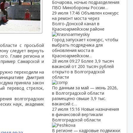
Бочарова, ночью подразделения
ПВО Минобороны России…
29 июля
17:46
Объявлен конкурс
на ремонт моста через
Волго‑Донской канал в
Красноармейском районе
Город запускает конкурс, чтобы
выбрать подрядчика для
 области с просьбой
обновления моста в
иону следует вернуть
Красноармейском…
ого. Главе региона и
28 июля
09:27
Более 3,9 тысяч
 пример Самарской и
вакансий от 200 тысяч рублей
открыто в Волгоградской
дружно переходили на
области
 инициативе Дмитрия
осдума приняла закон
По данным за май — июнь 2026,
ый перевод стрелок,
в Волгоградской области
размещено свыше 3,9 тыс.
рения волгоградских
вакансий с…
еских наук, академик
27 июля
15:16
Новые назначения
в финансовой вертикали
Волгоградской области
В регионе — кадровые подвижки: