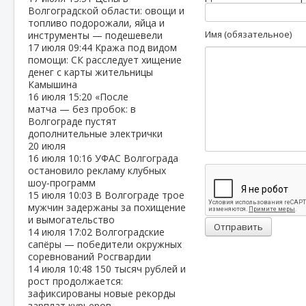
Волгоградской области: овощи и
топливо подорожали, яйца и
Имя (обязательное)
инструменты — подешевели
17 июля
09:44
Кража под видом
помощи: СК расследует хищение
денег с карты жительницы
Камышина
16 июля
15:20
«После
матча — без пробок: в
Волгограде пустят
дополнительные электрички
20 июля
16 июля
10:16
УФАС Волгограда
остановило рекламу клубных
шоу‑программ
15 июля
10:03
В Волгограде трое
мужчин задержаны за похищение
и вымогательство
Отправить
14 июля
17:02
Волгоградские
сапёры — победители окружных
соревнований Росгвардии
14 июля
10:48
150 тысяч рублей и
рост продолжается:
зафиксированы новые рекорды
зарплат курьеров