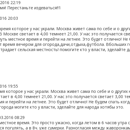
.2016 22:19
мя! Перестаньте издеваться!!1
2016 20:03
ремя которое у нас украли. Москва живет сама по себе и о друг
В Москве светает в 4,00 темнеет 21,00. У нас это получается св
нуть местное время и перейти на летнее. Это будет отлично! Не
ет время вечером для огорода,дачи,отдыха,футбола. Вбольших г
Страдает сельская местность! помогите кто у власти, зделайте 
2016 19:55
я которое у нас украли. Москва живет сама по себе и о других 
тает в 4,00 темнеет 21,00. У нас это получается светает 3,00 те
я и перейти на летнее. Это будет отлично! Не будем спать когд
орода могите кто у власти, зделайте для народа хотябы это.
03.2016 08:29
местное время. Это просто ужасно, когда летом в 6 часов утра с
тся погулять, а в 8ч. уже сумерки. Разногласия между жаворонка