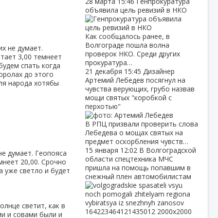
28 марта
15:46
Генпрокуратура
объявила цель ревизий в НКО
Как сообщалось ранее, в
Волгограде пошла волна
их не думает.
проверок НКО. Среди других
етает 3,00 темнеет
прокуратура…
 будем спать когда
21 декабря
15:45
Дизайнер
оролах до этого
Артемий Лебедев посягнул на
для народа хотябы
чувства верующих, грубо назвав
мощи святых "коробкой с
перхотью"
В РПЦ призвали проверить слова
Лебедева о мощах святых на
предмет оскорбления чувств…
15 января
12:02
В Волгоградской
не думает. Геопояса
области спецтехника МЧС
мнеет 20,00. Срочно
пришла на помощь попавшим в
а уже светло и будет
снежный плен автомобилистам
олнце светит, как в
ми и совами были и