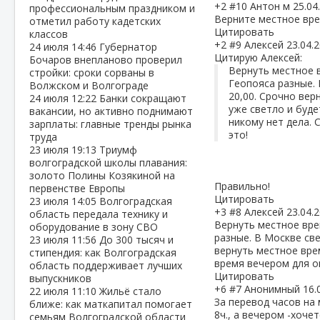
+2
#10
Антон м
25.04
профессиональным праздником и
Верните местное вре
отметил работу кадетских
Цитировать
классов
+2
#9
Алексей
23.04.
24 июля
14:46
Губернатор
Цитирую Алексей:
Бочаров внепланово проверил
Вернуть местное в
стройки: сроки сорваны в
Геопояса разные. 
Волжском и Волгограде
20,00. Срочно вер
24 июля
12:22
Банки сокращают
уже светло и буд
вакансии, но активно поднимают
никому нет дела. 
зарплаты: главные тренды рынка
это!
труда
23 июля
19:13
Триумф
волгоградской школы плавания:
золото Полины Козякиной на
Правильно!
первенстве Европы
Цитировать
23 июля
14:05
Волгоградская
+3
#8
Алексей
23.04.
область передала технику и
Вернуть местное врем
оборудование в зону СВО
разные. В Москве све
23 июля
11:56
До 300 тысяч и
вернуть местное врем
стипендия: как Волгоградская
время вечером для ог
область поддерживает лучших
Цитировать
выпускников
+6
#7
Анонимный
16.
22 июля
11:10
Жильё стало
За перевод часов на 
ближе: как маткапитал помогает
8ч., а вечером -хоче
семьям Волгоградской области