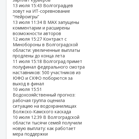
13 июля
15:43
Волгоградцев
зовут на ИТ‑соревнование
“Нейроигры”
13 июля
11:34
В МАХ запущены
комментарии и расширены
возможности авторов
12 июля
15:27
Контракт с
Минобороны в Волгоградской
области: увеличенные выплаты
продлены до конца лета
11 июля
15:18
Волгоград примет
полуфинал федерального смотра
наставников: 500 участников из
ЮФО и СКФО поборются за
выход в финал
10 июля
15:51
Водохозяйственный прогноз:
рабочая группа оценила
ситуацию на водохранилищах
Волжско‑Камского каскада
10 июля
12:39
В Волгоградской
области тысячи семей получили
новую выплату: как работает
мера поддержки