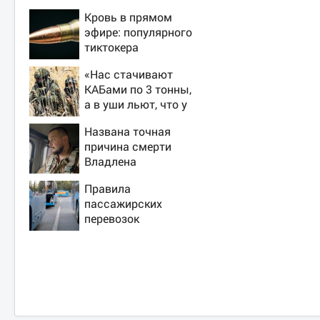
Кровь в прямом
эфире: популярного
тиктокера
застрелили у
«Нас стачивают
ресторана
КАБами по 3 тонны,
а в уши льют, что у
русских «нет
Названа точная
резервов»
причина смерти
Владлена
Татарского -
Правила
Новости на Вести.ru
пассажирских
перевозок
изменятся в РФ с 1
сентября