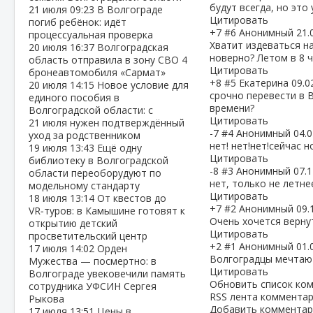
будут всегда, но это 
21 июля
09:23
В Волгограде
Цитировать
погиб ребёнок: идёт
+7
#6
Анонимный
21.
процессуальная проверка
Хватит издеваться н
20 июля
16:37
Волгоградская
новерно? Летом в 8 
область отправила в зону СВО 4
Цитировать
бронеавтомобиля «Сармат»
+8
#5
Екатерина
09.0
20 июля
14:15
Новое условие для
срочно перевести в 
единого пособия в
времени?
Волгоградской области: с
Цитировать
21 июля нужен подтверждённый
-7
#4
Анонимный
04.0
уход за родственником
нет! нет!нет!сейчас 
19 июля
13:43
Ещё одну
Цитировать
библиотеку в Волгоградской
-8
#3
Анонимный
07.1
области переоборудуют по
нет, только не летнее
модельному стандарту
Цитировать
18 июля
13:14
От квестов до
+7
#2
Анонимный
09.
VR‑туров: в Камышине готовят к
Очень хочется верну
открытию детский
Цитировать
просветительский центр
+2
#1
Анонимный
01.
17 июля
14:02
Орден
Волгоградцы мечтают
Мужества — посмертно: в
Цитировать
Волгограде увековечили память
Обновить список ко
сотрудника УФСИН Сергея
RSS лента комментар
Рыкова
Добавить комментар
17 июля
13:51
Цены в