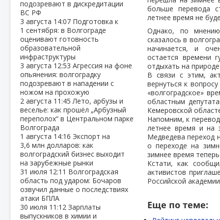
подозревают в дискредитации
больше перевода с
ВС РФ
летнее время не буде
3 августа
14:07
Подготовка к
1 сентября: в Волгограде
Однако, по мнению
оценивают готовность
сказалось в волгогр
образовательной
начинается, и оче
инфраструктуры
остается времени г
3 августа
12:53
Агрессия на фоне
отдыхать на природе 
опьянения: волгоградку
В связи с этим, ак
подозревают в нападении с
вернуться к вопросу
ножом на прохожую
«волгоградское» вре
2 августа
11:45
Лето, арбузы и
областным депутата
веселье: как прошёл „Арбузный
Кемеровской областе
переполох“ в Центральном парке
Напомним, к перевод
Волгограда
летнее время и на 
1 августа
14:16
Экспорт на
Медведева переход н
3,6 млн долларов: как
о переходе на зимн
волгоградский бизнес выходит
зимнее время теперь
на зарубежные рынки
Кстати, как сообщи
31 июля
12:11
Волгоградская
активистов приглаше
область под ударом: Бочаров
Российской академии
озвучил данные о последствиях
атаки БПЛА
Еще по теме:
30 июля
11:12
Зарплаты
выпускников в химии и