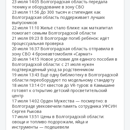
23 июля
14:05
Волгоградская область передала
технику и оборудование в зону СВО
23 июля
11:56
До 300 тысяч и стипендия: как
Волгоградская область поддерживает лучших
выпускников
22 июля
11:10
Жильё стало ближе: как маткапитал
помогает семьям Волгоградской области
21 июля
09:23
В Волгограде погиб ребёнок: идёт
процессуальная проверка
20 июля
16:37
Волгоградская область отправила в
зону СВО 4 бронеавтомобиля «Сармат»
20 июля
14:15
Новое условие для единого пособия в
Волгоградской области: с 21 июля нужен
подтверждённый уход за родственником
19 июля
13:43
Ещё одну библиотеку в Волгоградской
области переоборудуют по модельному стандарту
18 июля
13:14
От квестов до VR‑туров: в Камышине
готовят к открытию детский просветительский
центр
17 июля
14:02
Орден Мужества — посмертно: в
Волгограде увековечили память сотрудника УФСИН
Сергея Рыкова
17 июля
13:51
Цены в Волгоградской области:
овощи и топливо подорожали, яйца и
инструменты — подешевели