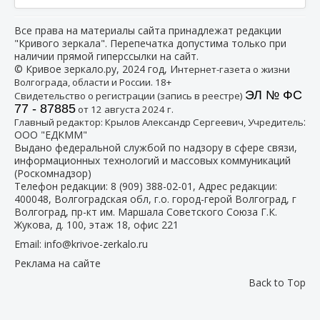
Все права на материалы сайта принадлежат редакции
"Кривого зеркала". Перепечатка допустима только при
наличии прямой гиперссылки на сайт.
© Кривое зеркало.ру, 2024 год, И
нтернет-газета о жизни
Волгограда, области и России. 18+
ЭЛ № ФС
Свидетельство о регистрации (запись в реестре)
77 - 87885
от 12 августа 2024 г.
:
Главный редактор: Крылов Александр Сергеевич, Учредитель
ООО "ЕДКММ"
Выдано федеральной службой по надзору в сфере связи,
информационных технологий и массовых коммуникаций
(Роскомнадзор)
Телефон редакции:
8 (909) 388-02-01
, Адрес редакции:
400048, Волгоградская обл, г.о. город-герой Волгоград, г
Волгоград, пр-кт им. Маршала Советского Союза Г.К.
Жукова, д. 100, этаж 18, офис 221
Email:
info@krivoe-zerkalo.ru
Реклама на сайте
Back to Top