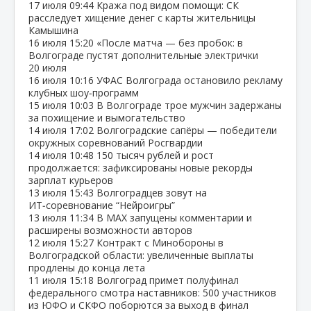
17 июля
09:44
Кража под видом помощи: СК
расследует хищение денег с карты жительницы
Камышина
16 июля
15:20
«После матча — без пробок: в
Волгограде пустят дополнительные электрички
20 июля
16 июля
10:16
УФАС Волгограда остановило рекламу
клубных шоу‑программ
15 июля
10:03
В Волгограде трое мужчин задержаны
за похищение и вымогательство
14 июля
17:02
Волгоградские сапёры — победители
окружных соревнований Росгвардии
14 июля
10:48
150 тысяч рублей и рост
продолжается: зафиксированы новые рекорды
зарплат курьеров
13 июля
15:43
Волгоградцев зовут на
ИТ‑соревнование “Нейроигры”
13 июля
11:34
В МАХ запущены комментарии и
расширены возможности авторов
12 июля
15:27
Контракт с Минобороны в
Волгоградской области: увеличенные выплаты
продлены до конца лета
11 июля
15:18
Волгоград примет полуфинал
федерального смотра наставников: 500 участников
из ЮФО и СКФО поборются за выход в финал