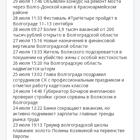
29 июля
17:46
Объявлен конкурс на ремонт моста
через Волго‑Донской канал в Красноармейском
районе
28 июля
11:33
Фестиваль #ТриЧетыре пройдёт в
Волгограде 11–13 сентября
28 июля
09:27
Более 3,9 тысяч вакансий от 200
тысяч рублей открыто в Волгоградской области
27 июля
15:16
Новые назначения в финансовой
вертикали Волгоградской области
27 июля
13:33
Житель Волжского подозревается в
покушении на убийство жены с особой жестокостью
26 июля
15:20
На Волгоградскую область
надвигается шторм
25 июля
13:02
Глава Волгограда поздравил
сотрудников СК с профессиональным праздником и
отметил работу кадетских классов
24 июля
14:46
Губернатор Бочаров внепланово
проверил стройки: сроки сорваны в Волжском и
Волгограде
24 июля
12:22
Банки сокращают вакансии, но
активно поднимают зарплаты: главные тренды
рынка труда
23 июля
19:13
Триумф волгоградской школы
плавания: золото Полины Козякиной на первенстве
Европы