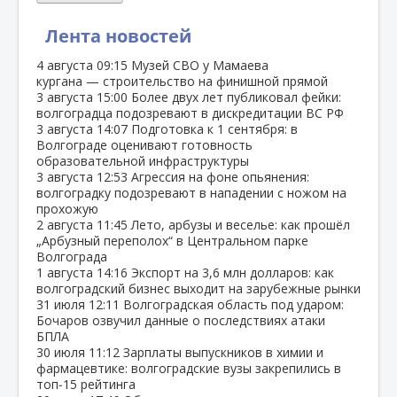
Лента новостей
4 августа
09:15
Музей СВО у Мамаева
кургана — строительство на финишной прямой
3 августа
15:00
Более двух лет публиковал фейки:
волгоградца подозревают в дискредитации ВС РФ
3 августа
14:07
Подготовка к 1 сентября: в
Волгограде оценивают готовность
образовательной инфраструктуры
3 августа
12:53
Агрессия на фоне опьянения:
волгоградку подозревают в нападении с ножом на
прохожую
2 августа
11:45
Лето, арбузы и веселье: как прошёл
„Арбузный переполох“ в Центральном парке
Волгограда
1 августа
14:16
Экспорт на 3,6 млн долларов: как
волгоградский бизнес выходит на зарубежные рынки
31 июля
12:11
Волгоградская область под ударом:
Бочаров озвучил данные о последствиях атаки
БПЛА
30 июля
11:12
Зарплаты выпускников в химии и
фармацевтике: волгоградские вузы закрепились в
топ‑15 рейтинга