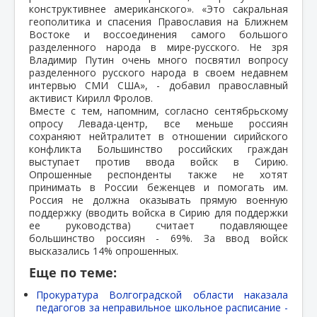
конструктивнее американского». «Это сакральная
геополитика и спасения Православия на Ближнем
Востоке и воссоединения самого большого
разделенного народа в мире-русского. Не зря
Владимир Путин очень много посвятил вопросу
разделенного русского народа в своем недавнем
интервью СМИ США», - добавил православный
активист Кирилл Фролов.
Вместе с тем, напомним, согласно сентябрьскому
опросу Левада-центр, все меньше россиян
сохраняют нейтралитет в отношении сирийского
конфликта Большинство российских граждан
выступает против ввода войск в Сирию.
Опрошенные респонденты также не хотят
принимать в России беженцев и помогать им.
Россия не должна оказывать прямую военную
поддержку (вводить войска в Сирию для поддержки
ее руководства) считает подавляющее
большинство россиян - 69%. За ввод войск
высказались 14% опрошенных.
Еще по теме:
Прокуратура Волгоградской области наказала
педагогов за неправильное школьное расписание -