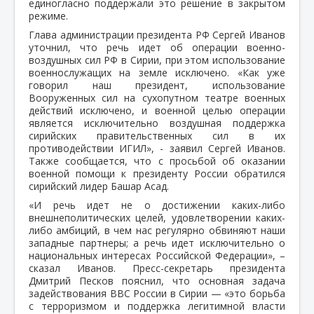
единогласно поддержали это решение в закрытом
режиме.
Глава администрации президента РФ Сергей Иванов
уточнил, что речь идет об операции военно-
воздушных сил РФ в Сирии, при этом использование
военнослужащих на земле исключено. «Как уже
говорил наш президент, использование
Вооруженных сил на сухопутном театре военных
действий исключено, и военной целью операции
является исключительно воздушная поддержка
сирийских правительственных сил в их
противодействии ИГИЛ», - заявил Сергей Иванов.
Также сообщается, что с просьбой об оказании
военной помощи к президенту России обратился
сирийский лидер Башар Асад.
«И речь идет не о достижении каких-либо
внешнеполитических целей, удовлетворении каких-
либо амбиций, в чем нас регулярно обвиняют наши
западные партнеры; а речь идет исключительно о
национальных интересах Российской Федерации», –
сказал Иванов. Пресс-секретарь президента
Дмитрий Песков пояснил, что основная задача
задействования ВВС России в Сирии — «это борьба
с терроризмом и поддержка легитимной власти