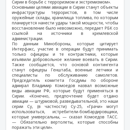
Сирии в борьбе с терроризмом и экстремизмом».
Основными целями авиации в Сирии станут объекты
инфраструктуры террористов, в том числе
оружейные склады, хранилища топлива, по которым
планируется нанести удары такой мощности, чтобы
восстановление было невозможно, передает РБК со
ссылкой на источники в кремлевской
администрации.
По данным Минобороны, которые цитирует
Интерфакс, участие в операции будут принимать
только офицеры и те контрактники, которые
изъявили добровольное желание воевать в Сирии.
Также сообщается, что основой контингента
станут офицеры Генштаба, военные летчики и
специалисты по обслуживанию самолетов.
Председатель комитета Госдумы по обороне
адмирал Владимир Комоедов назвал возможные
виды авиации РФ, которые будут применяться в
Сирии. «Конечно, предпочтение будет отдано
авиации — штурмовой, разведывательной, это наши
серии Су, (в частности) Су-25, «Грачи» могут
использоваться, истребители-бомбардировщики,
которые универсальны, — сказал Комоедов ТАСС.
— Обязательно вертолеты, которые способны
поражать эти цели».