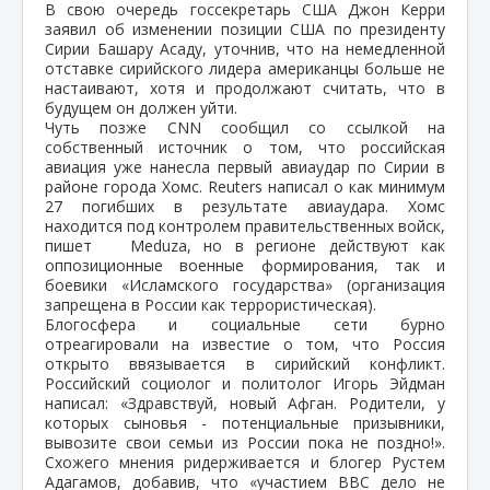
В свою очередь госсекретарь США Джон Керри
заявил об изменении позиции США по президенту
Сирии Башару Асаду, уточнив, что на немедленной
отставке сирийского лидера американцы больше не
настаивают, хотя и продолжают считать, что в
будущем он должен уйти.
Чуть позже CNN
сообщил со ссылкой на
собственный источник о том, что российская
авиация уже нанесла первый авиаудар по Сирии в
районе города Хомс. Reuters написал о как минимум
27 погибших в результате авиаудара. Хомс
находится под контролем правительственных войск,
пишет Meduza, но в регионе действуют как
оппозиционные военные формирования, так и
боевики «Исламского государства» (организация
запрещена в России как террористическая).
Блогосфера и социальные сети бурно
отреагировали на известие о том, что Россия
открыто ввязывается в сирийский конфликт.
Российский социолог и политолог Игорь Эйдман
написал: «Здравствуй, новый Афган. Родители, у
которых сыновья - потенциальные призывники,
вывозите свои семьи из России пока не поздно!».
Схожего мнения ридерживается и блогер Рустем
Адагамов, добавив, что «участием ВВС дело не