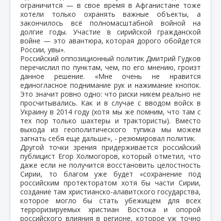
ограничится — в свое время в Афганистане тоже
хотели только охранять важные объекты, а
закончилось всё полномасштабной войной на
долгие годы. Участие в сирийской гражданской
войне — это авантюра, которая дорого обойдется
России, увы».
Российский оппозиционный политик Дмитрий Гудков
перечислил по пунктам, чем, по его мнению, гроизт
данное решение. «Мне очень не нравится
единогласное поднимание рук и нажимание кнопок.
Это значит ровно одно: что риски никем реально не
просчитывались. Как и в случае с вводом войск в
Украину в 2014 году (хотя мы же помним, что там с
тех пор только шахтеры и трактористы). Вместо
выхода из геополитического тупика мы можем
загнать себя еще дальше», - резюмировал политик.
Другой точки зрения придерживается российский
публицист Егор Холмогоров, который отметил, что
даже если не получится восстановить целостность
Сирии, то благом уже будет «сохранение под
российским протекторатом хотя бы части Сирии,
создание там христианско-алавитского государства,
которое могло бы стать убежищем для всех
терроризируемых христиан Востока и опорой
российского влияния в регионе, которое уж точно