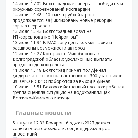
14 июля
17:02
Волгоградские сапёры — победители
окружных соревнований Росгвардии
14 июля
10:48
150 тысяч рублей и рост
продолжается: зафиксированы новые рекорды
зарплат курьеров
13 июля
15:43
Волгоградцев зовут на
ИТ‑соревнование “Нейроигры”
13 июля
11:34
В МАХ запущены комментарии и
расширены возможности авторов
12 июля
15:27
Контракт с Минобороны в
Волгоградской области: увеличенные выплаты
продлены до конца лета
11 июля
15:18
Волгоград примет полуфинал
федерального смотра наставников: 500 участников
из ЮФО и СКФО поборются за выход в финал
10 июля
15:51
Водохозяйственный прогноз: рабочая
группа оценила ситуацию на водохранилищах
Волжско‑Камского каскада
Главные новости
5 августа
12:32
Бочаров: бюджет‑2027 должен
сочетать осторожность, соцподдержку и рост
инвестиций