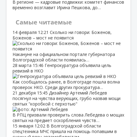
В регионе — кадровые подвижки: комитет финансов
временно возглавит Ирина Пешкова, до…
Самые читаемые
14 февраля
12:21
Сколько ни говори: Боженов,
Боженов – мост не появится
Накануне на официальном портале губернатора
Волгоградской области появилась…
28 марта
15:46
Генпрокуратура объявила цель
ревизий в НКО
Как сообщалось ранее, в Волгограде пошла волна
проверок НКО. Среди других прокуратура…
21 декабря
15:45
Дизайнер Артемий Лебедев
посягнул на чувства верующих, грубо назвав мощи
святых "коробкой с перхотью"
В РПЦ призвали проверить слова Лебедева о мощах
святых на предмет оскорбления чувств…
15 января
12:02
В Волгоградской области
спецтехника МЧС пришла на помощь попавшим в
снежный плен автомобилистам