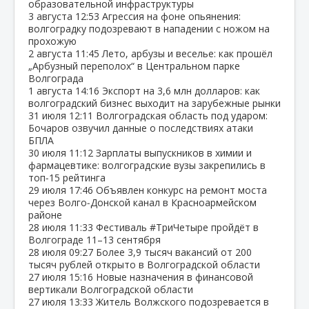
образовательной инфраструктуры
3 августа
12:53
Агрессия на фоне опьянения:
волгоградку подозревают в нападении с ножом на
прохожую
2 августа
11:45
Лето, арбузы и веселье: как прошёл
„Арбузный переполох“ в Центральном парке
Волгограда
1 августа
14:16
Экспорт на 3,6 млн долларов: как
волгоградский бизнес выходит на зарубежные рынки
31 июля
12:11
Волгоградская область под ударом:
Бочаров озвучил данные о последствиях атаки
БПЛА
30 июля
11:12
Зарплаты выпускников в химии и
фармацевтике: волгоградские вузы закрепились в
топ‑15 рейтинга
29 июля
17:46
Объявлен конкурс на ремонт моста
через Волго‑Донской канал в Красноармейском
районе
28 июля
11:33
Фестиваль #ТриЧетыре пройдёт в
Волгограде 11–13 сентября
28 июля
09:27
Более 3,9 тысяч вакансий от 200
тысяч рублей открыто в Волгоградской области
27 июля
15:16
Новые назначения в финансовой
вертикали Волгоградской области
27 июля
13:33
Житель Волжского подозревается в