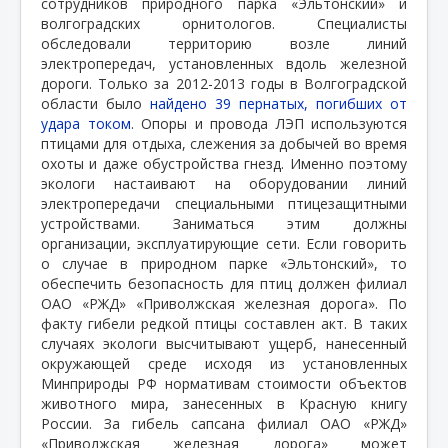
сотрудников природного парка «Эльтонский» и
волгоградских орнитологов. Специалисты
обследовали территорию возле линий
электропередач, установленных вдоль железной
дороги. Только за 2012-2013 годы в Волгоградской
области было
найдено 39 пернатых, погибших от
удара током
. Опоры и провода ЛЭП используются
птицами для отдыха, слежения за добычей во время
охоты и даже обустройства гнезд. Именно поэтому
экологи настаивают на оборудовании линий
электропередачи специальными птицезащитными
устройствами. Заниматься этим должны
организации, эксплуатирующие сети. Если говорить
о случае в природном парке «Эльтонский», то
обеспечить безопасность для птиц должен филиал
ОАО «РЖД» «Приволжская железная дорога». По
факту гибели редкой птицы составлен акт. В таких
случаях экологи высчитывают ущерб, нанесенный
окружающей среде исходя из установленных
Минприроды РФ нормативам стоимости объектов
животного мира, занесенных в Красную книгу
России. За гибель сапсана филиал ОАО «РЖД»
«Приволжская железная дорога» может