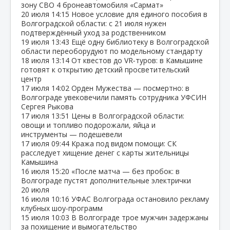
зону СВО 4 бронеавтомобиля «Сармат»
20 июля
14:15
Новое условие для единого пособия в
Волгоградской области: с 21 июля нужен
подтверждённый уход за родственником
19 июля
13:43
Ещё одну библиотеку в Волгоградской
области переоборудуют по модельному стандарту
18 июля
13:14
От квестов до VR‑туров: в Камышине
готовят к открытию детский просветительский
центр
17 июля
14:02
Орден Мужества — посмертно: в
Волгограде увековечили память сотрудника УФСИН
Сергея Рыкова
17 июля
13:51
Цены в Волгоградской области:
овощи и топливо подорожали, яйца и
инструменты — подешевели
17 июля
09:44
Кража под видом помощи: СК
расследует хищение денег с карты жительницы
Камышина
16 июля
15:20
«После матча — без пробок: в
Волгограде пустят дополнительные электрички
20 июля
16 июля
10:16
УФАС Волгограда остановило рекламу
клубных шоу‑программ
15 июля
10:03
В Волгограде трое мужчин задержаны
за похищение и вымогательство