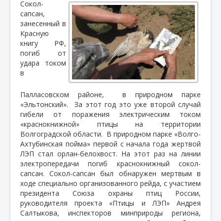
Сокол-
сапсан,
занесенный в
Красную
книгу РФ,
погиб от
удара током
в
Палласовском районе,
в природном парке
«Эльтонский».
За этот год это уже второй случай
гибели от поражения электрическим током
«краснокнижной» птицы на территории
Волгоградской области.
В природном парке «Волго-
Ахтубинская пойма» первой с начала года жертвой
ЛЭП стал орлан-белохвост. На этот раз на линии
электропередачи погиб краснокнижный сокол-
сапсан. Сокол-сапсан был обнаружен мертвым в
ходе специально организованного рейда, с участием
президента Союза охраны птиц России,
руководителя проекта «Птицы и ЛЭП» Андрея
Салтыкова, инспекторов минприроды региона,