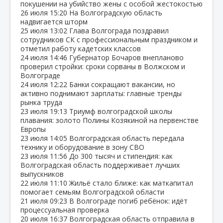
покушении на убийство жены с особой жестокостью
26 июля
15:20
На Волгоградскую область
надвигается шторм
25 июля
13:02
Глава Волгограда поздравил
сотрудников СК с профессиональным праздником и
отметил работу кадетских классов
24 июля
14:46
Губернатор Бочаров внепланово
проверил стройки: сроки сорваны в Волжском и
Волгограде
24 июля
12:22
Банки сокращают вакансии, но
активно поднимают зарплаты: главные тренды
рынка труда
23 июля
19:13
Триумф волгоградской школы
плавания: золото Полины Козякиной на первенстве
Европы
23 июля
14:05
Волгоградская область передала
технику и оборудование в зону СВО
23 июля
11:56
До 300 тысяч и стипендия: как
Волгоградская область поддерживает лучших
выпускников
22 июля
11:10
Жильё стало ближе: как маткапитал
помогает семьям Волгоградской области
21 июля
09:23
В Волгограде погиб ребёнок: идёт
процессуальная проверка
20 июля
16:37
Волгоградская область отправила в