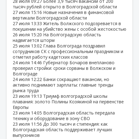
28 июля
09:27
Более 3,9 тысяч вакансий от 200
тысяч рублей открыто в Волгоградской области
27 июля
15:16
Новые назначения в финансовой
вертикали Волгоградской области
27 июля
13:33
Житель Волжского подозревается в
покушении на убийство жены с особой жестокостью
26 июля
15:20
На Волгоградскую область
надвигается шторм
25 июля
13:02
Глава Волгограда поздравил
сотрудников СК с профессиональным праздником и
отметил работу кадетских классов
24 июля
14:46
Губернатор Бочаров внепланово
проверил стройки: сроки сорваны в Волжском и
Волгограде
24 июля
12:22
Банки сокращают вакансии, но
активно поднимают зарплаты: главные тренды
рынка труда
23 июля
19:13
Триумф волгоградской школы
плавания: золото Полины Козякиной на первенстве
Европы
23 июля
14:05
Волгоградская область передала
технику и оборудование в зону СВО
23 июля
11:56
До 300 тысяч и стипендия: как
Волгоградская область поддерживает лучших
выпускников