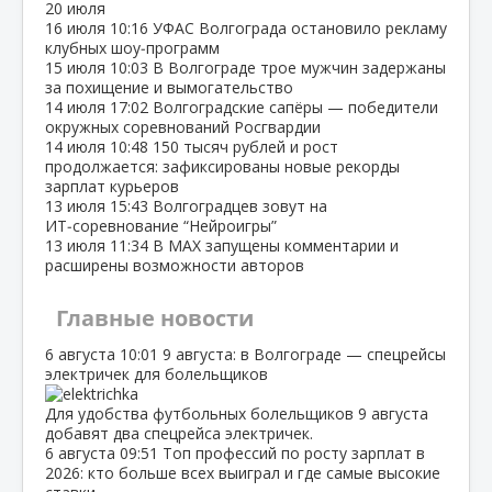
20 июля
16 июля
10:16
УФАС Волгограда остановило рекламу
клубных шоу‑программ
15 июля
10:03
В Волгограде трое мужчин задержаны
за похищение и вымогательство
14 июля
17:02
Волгоградские сапёры — победители
окружных соревнований Росгвардии
14 июля
10:48
150 тысяч рублей и рост
продолжается: зафиксированы новые рекорды
зарплат курьеров
13 июля
15:43
Волгоградцев зовут на
ИТ‑соревнование “Нейроигры”
13 июля
11:34
В МАХ запущены комментарии и
расширены возможности авторов
Главные новости
6 августа
10:01
9 августа: в Волгограде — спецрейсы
электричек для болельщиков
Для удобства футбольных болельщиков 9 августа
добавят два спецрейса электричек.
6 августа
09:51
Топ профессий по росту зарплат в
2026: кто больше всех выиграл и где самые высокие