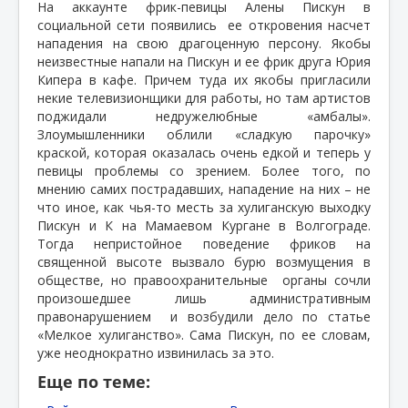
На аккаунте фрик-певицы Алены Пискун в
социальной сети появились
ее откровения насчет
нападения на свою драгоценную персону. Якобы
неизвестные напали на Пискун и ее фрик друга Юрия
Кипера в кафе. Причем туда их якобы пригласили
некие телевизионщики для работы, но там артистов
поджидали недружелюбные «амбалы».
Злоумышленники облили «сладкую парочку»
краской, которая оказалась очень едкой и теперь у
певицы проблемы со зрением. Более того, по
мнению самих пострадавших, нападение на них – не
что иное, как чья-то месть за хулиганскую выходку
Пискун и К на Мамаевом Кургане в Волгограде.
Тогда непристойное поведение фриков на
священной высоте вызвало бурю возмущения в
обществе, но правоохранительные органы сочли
произошедшее лишь административным
правонарушением
и возбудили дело по статье
«Мелкое хулиганство». Сама Пискун, по ее словам,
уже неоднократно извинилась за это.
Еще по теме: