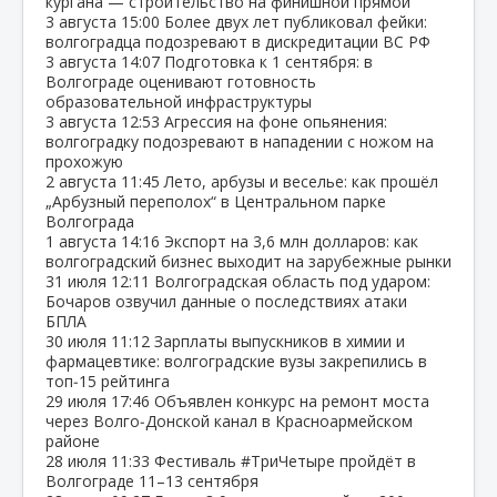
кургана — строительство на финишной прямой
3 августа
15:00
Более двух лет публиковал фейки:
волгоградца подозревают в дискредитации ВС РФ
3 августа
14:07
Подготовка к 1 сентября: в
Волгограде оценивают готовность
образовательной инфраструктуры
3 августа
12:53
Агрессия на фоне опьянения:
волгоградку подозревают в нападении с ножом на
прохожую
2 августа
11:45
Лето, арбузы и веселье: как прошёл
„Арбузный переполох“ в Центральном парке
Волгограда
1 августа
14:16
Экспорт на 3,6 млн долларов: как
волгоградский бизнес выходит на зарубежные рынки
31 июля
12:11
Волгоградская область под ударом:
Бочаров озвучил данные о последствиях атаки
БПЛА
30 июля
11:12
Зарплаты выпускников в химии и
фармацевтике: волгоградские вузы закрепились в
топ‑15 рейтинга
29 июля
17:46
Объявлен конкурс на ремонт моста
через Волго‑Донской канал в Красноармейском
районе
28 июля
11:33
Фестиваль #ТриЧетыре пройдёт в
Волгограде 11–13 сентября