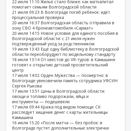
22 июля
11:10
Жильё стало ближе: как маткапитал
помогает семьям Волгоградской области
21 июля
09:23
В Волгограде погиб ребёнок: идёт
процессуальная проверка
20 июля
16:37
Волгоградская область отправила в
зону СВО 4 бронеавтомобиля «Сармат»
20 июля
14:15
Новое условие для единого пособия в
Волгоградской области: с 21 июля нужен
подтверждённый уход за родственником
19 июля
13:43
Ещё одну библиотеку в Волгоградской
области переоборудуют по модельному стандарту
18 июля
13:14
От квестов до VR‑туров: в Камышине
готовят к открытию детский просветительский
центр
17 июля
14:02
Орден Мужества — посмертно: в
Волгограде увековечили память сотрудника УФСИН
Сергея Рыкова
17 июля
13:51
Цены в Волгоградской области:
овощи и топливо подорожали, яйца и
инструменты — подешевели
17 июля
09:44
Кража под видом помощи: СК
расследует хищение денег с карты жительницы
Камышина
16 июля
15:20
«После матча — без пробок: в
Волгограде пустят дополнительные электрички