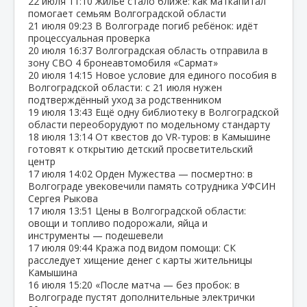
22 июля
11:10
Жильё стало ближе: как маткапитал
помогает семьям Волгоградской области
21 июля
09:23
В Волгограде погиб ребёнок: идёт
процессуальная проверка
20 июля
16:37
Волгоградская область отправила в
зону СВО 4 бронеавтомобиля «Сармат»
20 июля
14:15
Новое условие для единого пособия в
Волгоградской области: с 21 июля нужен
подтверждённый уход за родственником
19 июля
13:43
Ещё одну библиотеку в Волгоградской
области переоборудуют по модельному стандарту
18 июля
13:14
От квестов до VR‑туров: в Камышине
готовят к открытию детский просветительский
центр
17 июля
14:02
Орден Мужества — посмертно: в
Волгограде увековечили память сотрудника УФСИН
Сергея Рыкова
17 июля
13:51
Цены в Волгоградской области:
овощи и топливо подорожали, яйца и
инструменты — подешевели
17 июля
09:44
Кража под видом помощи: СК
расследует хищение денег с карты жительницы
Камышина
16 июля
15:20
«После матча — без пробок: в
Волгограде пустят дополнительные электрички