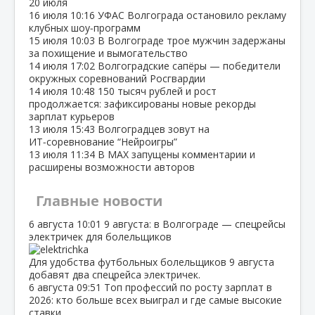
20 июля
16 июля
10:16
УФАС Волгограда остановило рекламу
клубных шоу‑программ
15 июля
10:03
В Волгограде трое мужчин задержаны
за похищение и вымогательство
14 июля
17:02
Волгоградские сапёры — победители
окружных соревнований Росгвардии
14 июля
10:48
150 тысяч рублей и рост
продолжается: зафиксированы новые рекорды
зарплат курьеров
13 июля
15:43
Волгоградцев зовут на
ИТ‑соревнование “Нейроигры”
13 июля
11:34
В МАХ запущены комментарии и
расширены возможности авторов
Главные новости
6 августа
10:01
9 августа: в Волгограде — спецрейсы
электричек для болельщиков
Для удобства футбольных болельщиков 9 августа
добавят два спецрейса электричек.
6 августа
09:51
Топ профессий по росту зарплат в
2026: кто больше всех выиграл и где самые высокие
ставки