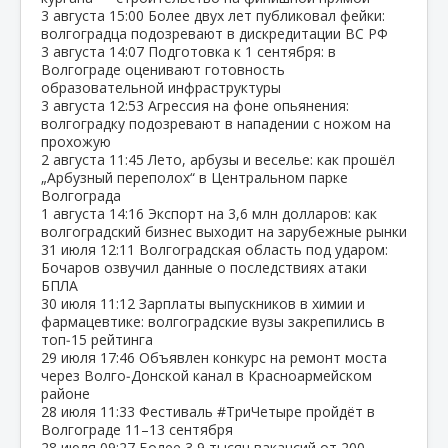
3 августа
15:00
Более двух лет публиковал фейки:
волгоградца подозревают в дискредитации ВС РФ
3 августа
14:07
Подготовка к 1 сентября: в
Волгограде оценивают готовность
образовательной инфраструктуры
3 августа
12:53
Агрессия на фоне опьянения:
волгоградку подозревают в нападении с ножом на
прохожую
2 августа
11:45
Лето, арбузы и веселье: как прошёл
„Арбузный переполох“ в Центральном парке
Волгограда
1 августа
14:16
Экспорт на 3,6 млн долларов: как
волгоградский бизнес выходит на зарубежные рынки
31 июля
12:11
Волгоградская область под ударом:
Бочаров озвучил данные о последствиях атаки
БПЛА
30 июля
11:12
Зарплаты выпускников в химии и
фармацевтике: волгоградские вузы закрепились в
топ‑15 рейтинга
29 июля
17:46
Объявлен конкурс на ремонт моста
через Волго‑Донской канал в Красноармейском
районе
28 июля
11:33
Фестиваль #ТриЧетыре пройдёт в
Волгограде 11–13 сентября
28 июля
09:27
Более 3,9 тысяч вакансий от 200