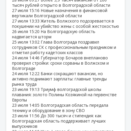
тысяч рублей открыто в Волгоградской области
27 июля
15:16
Новые назначения в финансовой
вертикали Волгоградской области
27 июля
13:33
Житель Волжского подозревается в
покушении на убийство жены с особой жестокостью
26 июля
15:20
На Волгоградскую область
надвигается шторм
25 июля
13:02
Глава Волгограда поздравил
сотрудников СК с профессиональным праздником и
отметил работу кадетских классов
24 июля
14:46
Губернатор Бочаров внепланово
проверил стройки: сроки сорваны в Волжском и
Волгограде
24 июля
12:22
Банки сокращают вакансии, но
активно поднимают зарплаты: главные тренды
рынка труда
23 июля
19:13
Триумф волгоградской школы
плавания: золото Полины Козякиной на первенстве
Европы
23 июля
14:05
Волгоградская область передала
технику и оборудование в зону СВО
23 июля
11:56
До 300 тысяч и стипендия: как
Волгоградская область поддерживает лучших
выпускников