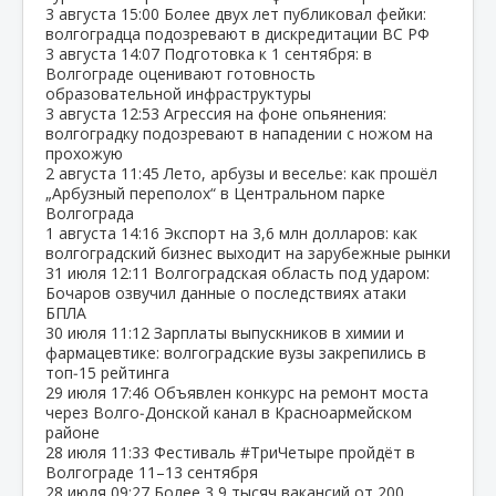
3 августа
15:00
Более двух лет публиковал фейки:
волгоградца подозревают в дискредитации ВС РФ
3 августа
14:07
Подготовка к 1 сентября: в
Волгограде оценивают готовность
образовательной инфраструктуры
3 августа
12:53
Агрессия на фоне опьянения:
волгоградку подозревают в нападении с ножом на
прохожую
2 августа
11:45
Лето, арбузы и веселье: как прошёл
„Арбузный переполох“ в Центральном парке
Волгограда
1 августа
14:16
Экспорт на 3,6 млн долларов: как
волгоградский бизнес выходит на зарубежные рынки
31 июля
12:11
Волгоградская область под ударом:
Бочаров озвучил данные о последствиях атаки
БПЛА
30 июля
11:12
Зарплаты выпускников в химии и
фармацевтике: волгоградские вузы закрепились в
топ‑15 рейтинга
29 июля
17:46
Объявлен конкурс на ремонт моста
через Волго‑Донской канал в Красноармейском
районе
28 июля
11:33
Фестиваль #ТриЧетыре пройдёт в
Волгограде 11–13 сентября
28 июля
09:27
Более 3,9 тысяч вакансий от 200