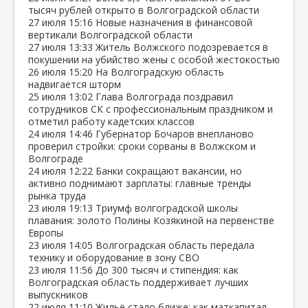
тысяч рублей открыто в Волгоградской области
27 июля
15:16
Новые назначения в финансовой
вертикали Волгоградской области
27 июля
13:33
Житель Волжского подозревается в
покушении на убийство жены с особой жестокостью
26 июля
15:20
На Волгоградскую область
надвигается шторм
25 июля
13:02
Глава Волгограда поздравил
сотрудников СК с профессиональным праздником и
отметил работу кадетских классов
24 июля
14:46
Губернатор Бочаров внепланово
проверил стройки: сроки сорваны в Волжском и
Волгограде
24 июля
12:22
Банки сокращают вакансии, но
активно поднимают зарплаты: главные тренды
рынка труда
23 июля
19:13
Триумф волгоградской школы
плавания: золото Полины Козякиной на первенстве
Европы
23 июля
14:05
Волгоградская область передала
технику и оборудование в зону СВО
23 июля
11:56
До 300 тысяч и стипендия: как
Волгоградская область поддерживает лучших
выпускников
22 июля
11:10
Жильё стало ближе: как маткапитал