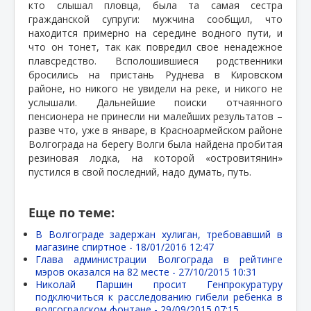
кто слышал пловца, была та самая сестра
гражданской супруги: мужчина сообщил, что
находится примерно на середине водного пути, и
что он тонет, так как повредил свое ненадежное
плавсредство. Всполошившиеся родственники
бросились на пристань Руднева в Кировском
районе, но никого не увидели на реке, и никого не
услышали. Дальнейшие поиски отчаянного
пенсионера не принесли ни малейших результатов –
разве что, уже в январе, в Красноармейском районе
Волгограда на берегу Волги была найдена пробитая
резиновая лодка, на которой «островитянин»
пустился в свой последний, надо думать, путь.
Еще по теме:
В Волгограде задержан хулиган, требовавший в
магазине спиртное -
18/01/2016 12:47
Глава администрации Волгограда в рейтинге
мэров оказался на 82 месте -
27/10/2015 10:31
Николай Паршин просит Генпрокуратуру
подключиться к расследованию гибели ребенка в
волгоградском фонтане -
29/09/2015 07:15