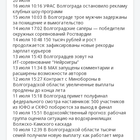
20 июля
16 июля
10:16
УФАС Волгограда остановило рекламу
клубных шоу‑программ
15 июля
10:03
В Волгограде трое мужчин задержаны
за похищение и вымогательство
14 июля
17:02
Волгоградские сапёры — победители
окружных соревнований Росгвардии
14 июля
10:48
150 тысяч рублей и рост
продолжается: зафиксированы новые рекорды
зарплат курьеров
13 июля
15:43
Волгоградцев зовут на
ИТ‑соревнование “Нейроигры”
13 июля
11:34
В МАХ запущены комментарии и
расширены возможности авторов
12 июля
15:27
Контракт с Минобороны в
Волгоградской области: увеличенные выплаты
продлены до конца лета
11 июля
15:18
Волгоград примет полуфинал
федерального смотра наставников: 500 участников
из ЮФО и СКФО поборются за выход в финал
10 июля
15:51
Водохозяйственный прогноз: рабочая
группа оценила ситуацию на водохранилищах
Волжско‑Камского каскада
10 июля
12:39
В Волгоградской области тысячи
семей получили новую выплату: как работает мера