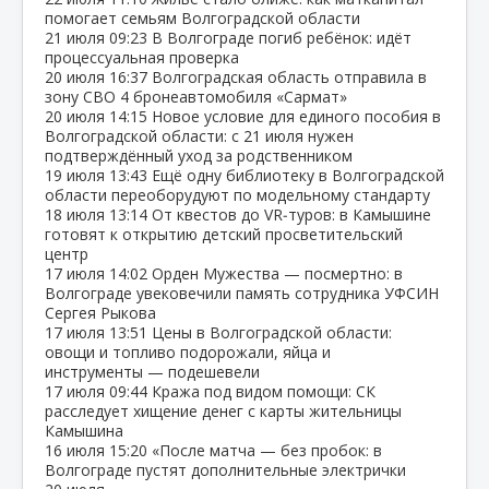
помогает семьям Волгоградской области
21 июля
09:23
В Волгограде погиб ребёнок: идёт
процессуальная проверка
20 июля
16:37
Волгоградская область отправила в
зону СВО 4 бронеавтомобиля «Сармат»
20 июля
14:15
Новое условие для единого пособия в
Волгоградской области: с 21 июля нужен
подтверждённый уход за родственником
19 июля
13:43
Ещё одну библиотеку в Волгоградской
области переоборудуют по модельному стандарту
18 июля
13:14
От квестов до VR‑туров: в Камышине
готовят к открытию детский просветительский
центр
17 июля
14:02
Орден Мужества — посмертно: в
Волгограде увековечили память сотрудника УФСИН
Сергея Рыкова
17 июля
13:51
Цены в Волгоградской области:
овощи и топливо подорожали, яйца и
инструменты — подешевели
17 июля
09:44
Кража под видом помощи: СК
расследует хищение денег с карты жительницы
Камышина
16 июля
15:20
«После матча — без пробок: в
Волгограде пустят дополнительные электрички