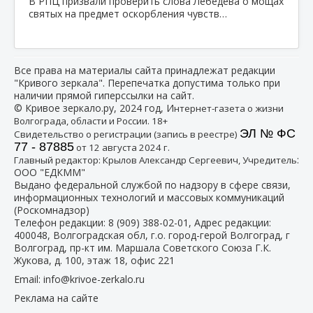
В РПЦ призвали проверить слова Лебедева о мощах
святых на предмет оскорбления чувств…
Все права на материалы сайта принадлежат редакции
"Кривого зеркала". Перепечатка допустима только при
наличии прямой гиперссылки на сайт.
© Кривое зеркало.ру, 2024 год, И
нтернет-газета о жизни
Волгограда, области и России. 18+
ЭЛ № ФС
Свидетельство о регистрации (запись в реестре)
77 - 87885
от 12 августа 2024 г.
:
Главный редактор: Крылов Александр Сергеевич, Учредитель
ООО "ЕДКММ"
Выдано федеральной службой по надзору в сфере связи,
информационных технологий и массовых коммуникаций
(Роскомнадзор)
Телефон редакции:
8 (909) 388-02-01
, Адрес редакции:
400048, Волгоградская обл, г.о. город-герой Волгоград, г
Волгоград, пр-кт им. Маршала Советского Союза Г.К.
Жукова, д. 100, этаж 18, офис 221
Email:
info@krivoe-zerkalo.ru
Реклама на сайте