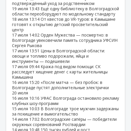
подтверждённый уход за родственником
19 июля
13:43
Ещё одну библиотеку в Волгоградской
области переоборудуют по модельному стандарту
18 июля
13:14
От квестов до VR‑туров: в Камышине
готовят к открытию детский просветительский
центр
17 июля
14:02
Орден Мужества — посмертно: в
Волгограде увековечили память сотрудника УФСИН
Сергея Рыкова
17 июля
13:51
Цены в Волгоградской области:
овощи и топливо подорожали, яйца и
инструменты — подешевели
17 июля
09:44
Кража под видом помощи: СК
расследует хищение денег с карты жительницы
Камышина
16 июля
15:20
«После матча — без пробок: в
Волгограде пустят дополнительные электрички
20 июля
16 июля
10:16
УФАС Волгограда остановило рекламу
клубных шоу‑программ
15 июля
10:03
В Волгограде трое мужчин задержаны
за похищение и вымогательство
14 июля
17:02
Волгоградские сапёры — победители
окружных соревнований Росгвардии
14 июля
10:48
150 тысяч рублей и рост