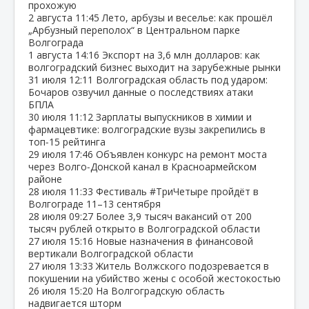
прохожую
2 августа
11:45
Лето, арбузы и веселье: как прошёл
„Арбузный переполох“ в Центральном парке
Волгограда
1 августа
14:16
Экспорт на 3,6 млн долларов: как
волгоградский бизнес выходит на зарубежные рынки
31 июля
12:11
Волгоградская область под ударом:
Бочаров озвучил данные о последствиях атаки
БПЛА
30 июля
11:12
Зарплаты выпускников в химии и
фармацевтике: волгоградские вузы закрепились в
топ‑15 рейтинга
29 июля
17:46
Объявлен конкурс на ремонт моста
через Волго‑Донской канал в Красноармейском
районе
28 июля
11:33
Фестиваль #ТриЧетыре пройдёт в
Волгограде 11–13 сентября
28 июля
09:27
Более 3,9 тысяч вакансий от 200
тысяч рублей открыто в Волгоградской области
27 июля
15:16
Новые назначения в финансовой
вертикали Волгоградской области
27 июля
13:33
Житель Волжского подозревается в
покушении на убийство жены с особой жестокостью
26 июля
15:20
На Волгоградскую область
надвигается шторм