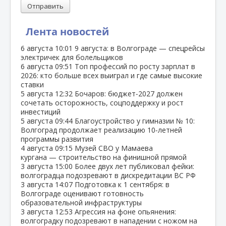
Отправить
Лента новостей
6 августа
10:01
9 августа: в Волгограде — спецрейсы
электричек для болельщиков
6 августа
09:51
Топ профессий по росту зарплат в
2026: кто больше всех выиграл и где самые высокие
ставки
5 августа
12:32
Бочаров: бюджет‑2027 должен
сочетать осторожность, соцподдержку и рост
инвестиций
5 августа
09:44
Благоустройство у гимназии № 10:
Волгоград продолжает реализацию 10‑летней
программы развития
4 августа
09:15
Музей СВО у Мамаева
кургана — строительство на финишной прямой
3 августа
15:00
Более двух лет публиковал фейки:
волгоградца подозревают в дискредитации ВС РФ
3 августа
14:07
Подготовка к 1 сентября: в
Волгограде оценивают готовность
образовательной инфраструктуры
3 августа
12:53
Агрессия на фоне опьянения:
волгоградку подозревают в нападении с ножом на