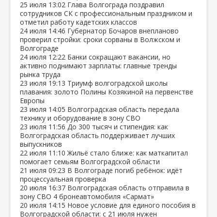
25 июля
13:02
Глава Волгограда поздравил
сотрудников СК с профессиональным праздником и
отметил работу кадетских классов
24 июля
14:46
Губернатор Бочаров внепланово
проверил стройки: сроки сорваны в Волжском и
Волгограде
24 июля
12:22
Банки сокращают вакансии, но
активно поднимают зарплаты: главные тренды
рынка труда
23 июля
19:13
Триумф волгоградской школы
плавания: золото Полины Козякиной на первенстве
Европы
23 июля
14:05
Волгоградская область передала
технику и оборудование в зону СВО
23 июля
11:56
До 300 тысяч и стипендия: как
Волгоградская область поддерживает лучших
выпускников
22 июля
11:10
Жильё стало ближе: как маткапитал
помогает семьям Волгоградской области
21 июля
09:23
В Волгограде погиб ребёнок: идёт
процессуальная проверка
20 июля
16:37
Волгоградская область отправила в
зону СВО 4 бронеавтомобиля «Сармат»
20 июля
14:15
Новое условие для единого пособия в
Волгоградской области: с 21 июля нужен