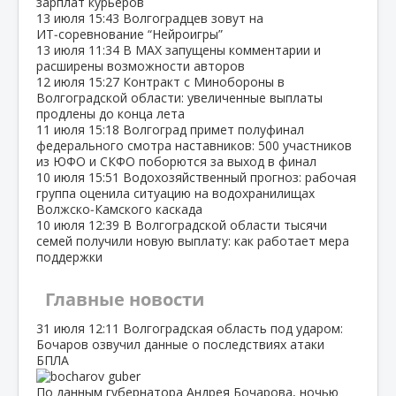
зарплат курьеров
13 июля
15:43
Волгоградцев зовут на
ИТ‑соревнование “Нейроигры”
13 июля
11:34
В МАХ запущены комментарии и
расширены возможности авторов
12 июля
15:27
Контракт с Минобороны в
Волгоградской области: увеличенные выплаты
продлены до конца лета
11 июля
15:18
Волгоград примет полуфинал
федерального смотра наставников: 500 участников
из ЮФО и СКФО поборются за выход в финал
10 июля
15:51
Водохозяйственный прогноз: рабочая
группа оценила ситуацию на водохранилищах
Волжско‑Камского каскада
10 июля
12:39
В Волгоградской области тысячи
семей получили новую выплату: как работает мера
поддержки
Главные новости
31 июля
12:11
Волгоградская область под ударом:
Бочаров озвучил данные о последствиях атаки
БПЛА
По данным губернатора Андрея Бочарова, ночью