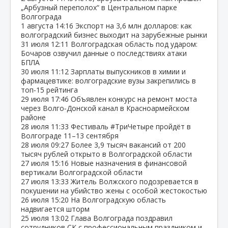
„Арбузный переполох“ в Центральном парке
Волгограда
1 августа
14:16
Экспорт на 3,6 млн долларов: как
волгоградский бизнес выходит на зарубежные рынки
31 июля
12:11
Волгоградская область под ударом:
Бочаров озвучил данные о последствиях атаки
БПЛА
30 июля
11:12
Зарплаты выпускников в химии и
фармацевтике: волгоградские вузы закрепились в
топ‑15 рейтинга
29 июля
17:46
Объявлен конкурс на ремонт моста
через Волго‑Донской канал в Красноармейском
районе
28 июля
11:33
Фестиваль #ТриЧетыре пройдёт в
Волгограде 11–13 сентября
28 июля
09:27
Более 3,9 тысяч вакансий от 200
тысяч рублей открыто в Волгоградской области
27 июля
15:16
Новые назначения в финансовой
вертикали Волгоградской области
27 июля
13:33
Житель Волжского подозревается в
покушении на убийство жены с особой жестокостью
26 июля
15:20
На Волгоградскую область
надвигается шторм
25 июля
13:02
Глава Волгограда поздравил
сотрудников СК с профессиональным праздником и