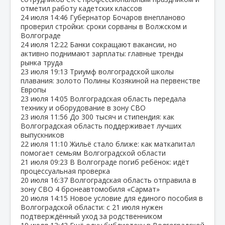
отметил работу кадетских классов
24 июля
14:46
Губернатор Бочаров внепланово
проверил стройки: сроки сорваны в Волжском и
Волгограде
24 июля
12:22
Банки сокращают вакансии, но
активно поднимают зарплаты: главные тренды
рынка труда
23 июля
19:13
Триумф волгоградской школы
плавания: золото Полины Козякиной на первенстве
Европы
23 июля
14:05
Волгоградская область передала
технику и оборудование в зону СВО
23 июля
11:56
До 300 тысяч и стипендия: как
Волгоградская область поддерживает лучших
выпускников
22 июля
11:10
Жильё стало ближе: как маткапитал
помогает семьям Волгоградской области
21 июля
09:23
В Волгограде погиб ребёнок: идёт
процессуальная проверка
20 июля
16:37
Волгоградская область отправила в
зону СВО 4 бронеавтомобиля «Сармат»
20 июля
14:15
Новое условие для единого пособия в
Волгоградской области: с 21 июля нужен
подтверждённый уход за родственником