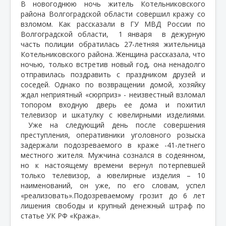
В новогоднюю ночь житель Котельниковского
района Волгоградской области совершил кражу со
взломом. Как рассказали в ГУ МВД России по
Волгоградской области, 1 января
в дежурную
часть полиции обратилась 27-летняя жительница
Котельниковского района. Женщина рассказала, что
ночью, только встретив новый год, она ненадолго
отправилась поздравить с праздником друзей и
соседей. Однако по возвращении домой, хозяйку
ждал неприятный «сюрприз» - неизвестный взломал
топором входную дверь ее дома и похитил
телевизор и шкатулку с ювелирными изделиями.
Уже на следующий день после совершения
преступления, оперативники уголовного розыска
задержали подозреваемого в краже -41-летнего
местного жителя. Мужчина сознался в содеянном,
но к настоящему времени вернул потерпевшей
только телевизор, а ювелирные изделия – 10
наименований, он уже, по его словам, успел
«реализовать».Подозреваемому грозит до 6 лет
лишения свободы и крупный денежный штраф по
статье УК РФ «Кража».