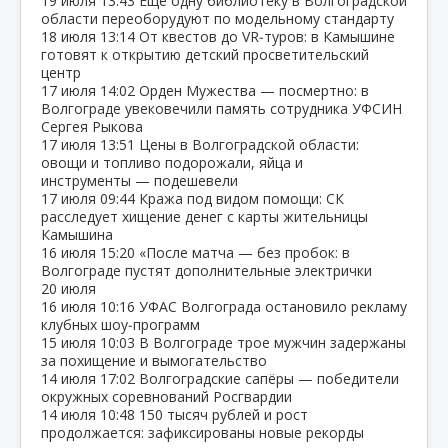
19 июля
13:43
Ещё одну библиотеку в Волгоградской
области переоборудуют по модельному стандарту
18 июля
13:14
От квестов до VR‑туров: в Камышине
готовят к открытию детский просветительский
центр
17 июля
14:02
Орден Мужества — посмертно: в
Волгограде увековечили память сотрудника УФСИН
Сергея Рыкова
17 июля
13:51
Цены в Волгоградской области:
овощи и топливо подорожали, яйца и
инструменты — подешевели
17 июля
09:44
Кража под видом помощи: СК
расследует хищение денег с карты жительницы
Камышина
16 июля
15:20
«После матча — без пробок: в
Волгограде пустят дополнительные электрички
20 июля
16 июля
10:16
УФАС Волгограда остановило рекламу
клубных шоу‑программ
15 июля
10:03
В Волгограде трое мужчин задержаны
за похищение и вымогательство
14 июля
17:02
Волгоградские сапёры — победители
окружных соревнований Росгвардии
14 июля
10:48
150 тысяч рублей и рост
продолжается: зафиксированы новые рекорды