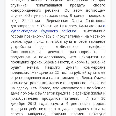
спутника, попытавшаяся продать своего
новорожденного ребенка. Об этом вопиющем
случаи «КЗ» уже рассказывало. В конце
прошлого
года 21-летняя
беременная Ольга Санжарова
договорилась с 37-летним Николаем Калмыковым
о
купле-продаже будущего ребенка
.
Жительница
города познакомилась с «покупателем»
на местном
рынке, куда пришла, чтобы купить себе зарядное
устройство для мобильного телефона.
Словоохотливая девушка разговорилась с
продавцом и пожаловалась, что находится на
последних сроках беременности, а кормить ребенка
будет нечем. Недолго думая, коммерсант
предложил женщине за 22 тысячи рублей купить ее
еще не родившегося на тот момент ребенка. Сумма
вполне устроила волжанку и она дала свое согласие
на сделку. Тем более, что «покупатель» пообещал
даме помочь с выплатой кредита, с арендой жилья и
приобретением продуктов питания.
И вот 30
декабря 2013 года, спустя 4 дня после родов,
женщина действительно отдала продавцу с рынка
своего младенца, получив взамен накануне