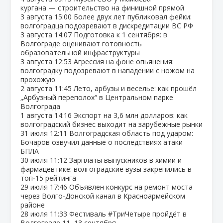
кургана — строительство на финишной прямой
3 августа
15:00
Более двух лет публиковал фейки:
волгоградца подозревают в дискредитации ВС РФ
3 августа
14:07
Подготовка к 1 сентября: в
Волгограде оценивают готовность
образовательной инфраструктуры
3 августа
12:53
Агрессия на фоне опьянения:
волгоградку подозревают в нападении с ножом на
прохожую
2 августа
11:45
Лето, арбузы и веселье: как прошёл
„Арбузный переполох“ в Центральном парке
Волгограда
1 августа
14:16
Экспорт на 3,6 млн долларов: как
волгоградский бизнес выходит на зарубежные рынки
31 июля
12:11
Волгоградская область под ударом:
Бочаров озвучил данные о последствиях атаки
БПЛА
30 июля
11:12
Зарплаты выпускников в химии и
фармацевтике: волгоградские вузы закрепились в
топ‑15 рейтинга
29 июля
17:46
Объявлен конкурс на ремонт моста
через Волго‑Донской канал в Красноармейском
районе
28 июля
11:33
Фестиваль #ТриЧетыре пройдёт в
Волгограде 11–13 сентября