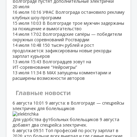
Волгограде пустят дополнительные электрички
20 июля
16 июля
10:16
УФАС Волгограда остановило рекламу
клубных шоу‑программ
15 июля
10:03
В Волгограде трое мужчин задержаны
за похищение и вымогательство
14 июля
17:02
Волгоградские сапёры — победители
окружных соревнований Росгвардии
14 июля
10:48
150 тысяч рублей и рост
продолжается: зафиксированы новые рекорды
зарплат курьеров
13 июля
15:43
Волгоградцев зовут на
ИТ‑соревнование “Нейроигры”
13 июля
11:34
В МАХ запущены комментарии и
расширены возможности авторов
Главные новости
6 августа
10:01
9 августа: в Волгограде — спецрейсы
электричек для болельщиков
Для удобства футбольных болельщиков 9 августа
добавят два спецрейса электричек.
6 августа
09:51
Топ профессий по росту зарплат в
2026: кто больше всех выиграл и где самые высокие