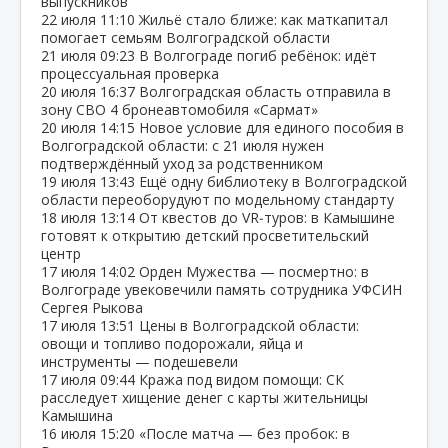
выпускников
22 июля
11:10
Жильё стало ближе: как маткапитал
помогает семьям Волгоградской области
21 июля
09:23
В Волгограде погиб ребёнок: идёт
процессуальная проверка
20 июля
16:37
Волгоградская область отправила в
зону СВО 4 бронеавтомобиля «Сармат»
20 июля
14:15
Новое условие для единого пособия в
Волгоградской области: с 21 июля нужен
подтверждённый уход за родственником
19 июля
13:43
Ещё одну библиотеку в Волгоградской
области переоборудуют по модельному стандарту
18 июля
13:14
От квестов до VR‑туров: в Камышине
готовят к открытию детский просветительский
центр
17 июля
14:02
Орден Мужества — посмертно: в
Волгограде увековечили память сотрудника УФСИН
Сергея Рыкова
17 июля
13:51
Цены в Волгоградской области:
овощи и топливо подорожали, яйца и
инструменты — подешевели
17 июля
09:44
Кража под видом помощи: СК
расследует хищение денег с карты жительницы
Камышина
16 июля
15:20
«После матча — без пробок: в