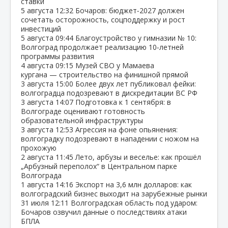
ставки
5 августа
12:32
Бочаров: бюджет‑2027 должен
сочетать осторожность, соцподдержку и рост
инвестиций
5 августа
09:44
Благоустройство у гимназии № 10:
Волгоград продолжает реализацию 10‑летней
программы развития
4 августа
09:15
Музей СВО у Мамаева
кургана — строительство на финишной прямой
3 августа
15:00
Более двух лет публиковал фейки:
волгоградца подозревают в дискредитации ВС РФ
3 августа
14:07
Подготовка к 1 сентября: в
Волгограде оценивают готовность
образовательной инфраструктуры
3 августа
12:53
Агрессия на фоне опьянения:
волгоградку подозревают в нападении с ножом на
прохожую
2 августа
11:45
Лето, арбузы и веселье: как прошёл
„Арбузный переполох“ в Центральном парке
Волгограда
1 августа
14:16
Экспорт на 3,6 млн долларов: как
волгоградский бизнес выходит на зарубежные рынки
31 июля
12:11
Волгоградская область под ударом:
Бочаров озвучил данные о последствиях атаки
БПЛА