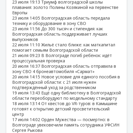
23 июля
19:13
Триумф волгоградской школы
плавания: золото Полины Козякиной на первенстве
Европы
23 июля
14:05
Волгоградская область передала
технику и оборудование в зону СВО
23 июля
11:56
До 300 тысяч и стипендия: как
Волгоградская область поддерживает лучших
выпускников
22 июля
11:10
Жильё стало ближе: как маткапитал
помогает семьям Волгоградской области
21 июля
09:23
В Волгограде погиб ребёнок: идёт
процессуальная проверка
20 июля
16:37
Волгоградская область отправила в
зону СВО 4 бронеавтомобиля «Сармат»
20 июля
14:15
Новое условие для единого пособия в
Волгоградской области: с 21 июля нужен
подтверждённый уход за родственником
19 июля
13:43
Ещё одну библиотеку в Волгоградской
области переоборудуют по модельному стандарту
18 июля
13:14
От квестов до VR‑туров: в Камышине
готовят к открытию детский просветительский
центр
17 июля
14:02
Орден Мужества — посмертно: в
Волгограде увековечили память сотрудника УФСИН
Сергея Рыкова