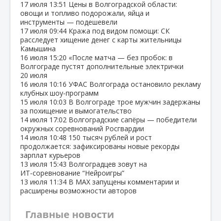
17 июля
13:51
Цены в Волгоградской области:
овощи и топливо подорожали, яйца и
инструменты — подешевели
17 июля
09:44
Кража под видом помощи: СК
расследует хищение денег с карты жительницы
Камышина
16 июля
15:20
«После матча — без пробок: в
Волгограде пустят дополнительные электрички
20 июля
16 июля
10:16
УФАС Волгограда остановило рекламу
клубных шоу‑программ
15 июля
10:03
В Волгограде трое мужчин задержаны
за похищение и вымогательство
14 июля
17:02
Волгоградские сапёры — победители
окружных соревнований Росгвардии
14 июля
10:48
150 тысяч рублей и рост
продолжается: зафиксированы новые рекорды
зарплат курьеров
13 июля
15:43
Волгоградцев зовут на
ИТ‑соревнование “Нейроигры”
13 июля
11:34
В МАХ запущены комментарии и
расширены возможности авторов
Главные новости