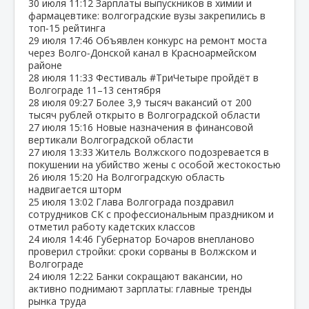
30 июля
11:12
Зарплаты выпускников в химии и
фармацевтике: волгоградские вузы закрепились в
топ‑15 рейтинга
29 июля
17:46
Объявлен конкурс на ремонт моста
через Волго‑Донской канал в Красноармейском
районе
28 июля
11:33
Фестиваль #ТриЧетыре пройдёт в
Волгограде 11–13 сентября
28 июля
09:27
Более 3,9 тысяч вакансий от 200
тысяч рублей открыто в Волгоградской области
27 июля
15:16
Новые назначения в финансовой
вертикали Волгоградской области
27 июля
13:33
Житель Волжского подозревается в
покушении на убийство жены с особой жестокостью
26 июля
15:20
На Волгоградскую область
надвигается шторм
25 июля
13:02
Глава Волгограда поздравил
сотрудников СК с профессиональным праздником и
отметил работу кадетских классов
24 июля
14:46
Губернатор Бочаров внепланово
проверил стройки: сроки сорваны в Волжском и
Волгограде
24 июля
12:22
Банки сокращают вакансии, но
активно поднимают зарплаты: главные тренды
рынка труда