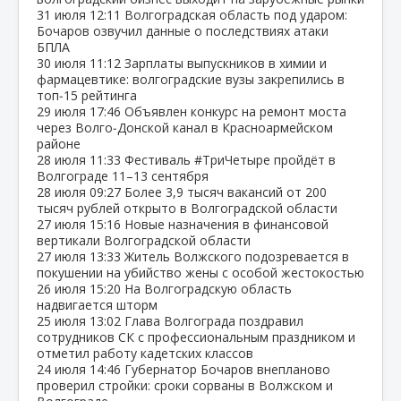
31 июля
12:11
Волгоградская область под ударом:
Бочаров озвучил данные о последствиях атаки
БПЛА
30 июля
11:12
Зарплаты выпускников в химии и
фармацевтике: волгоградские вузы закрепились в
топ‑15 рейтинга
29 июля
17:46
Объявлен конкурс на ремонт моста
через Волго‑Донской канал в Красноармейском
районе
28 июля
11:33
Фестиваль #ТриЧетыре пройдёт в
Волгограде 11–13 сентября
28 июля
09:27
Более 3,9 тысяч вакансий от 200
тысяч рублей открыто в Волгоградской области
27 июля
15:16
Новые назначения в финансовой
вертикали Волгоградской области
27 июля
13:33
Житель Волжского подозревается в
покушении на убийство жены с особой жестокостью
26 июля
15:20
На Волгоградскую область
надвигается шторм
25 июля
13:02
Глава Волгограда поздравил
сотрудников СК с профессиональным праздником и
отметил работу кадетских классов
24 июля
14:46
Губернатор Бочаров внепланово
проверил стройки: сроки сорваны в Волжском и