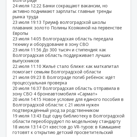
Волгограде
24 июля
12:22
Банки сокращают вакансии, но
активно поднимают зарплаты: главные тренды
рынка труда
23 июля
19:13
Триумф волгоградской школы
плавания: золото Полины Козякиной на первенстве
Европы
23 июля
14:05
Волгоградская область передала
технику и оборудование в зону СВО
23 июля
11:56
До 300 тысяч и стипендия: как
Волгоградская область поддерживает лучших
выпускников
22 июля
11:10
Жильё стало ближе: как маткапитал
помогает семьям Волгоградской области
21 июля
09:23
В Волгограде погиб ребёнок: идёт
процессуальная проверка
20 июля
16:37
Волгоградская область отправила в
зону СВО 4 бронеавтомобиля «Сармат»
20 июля
14:15
Новое условие для единого пособия в
Волгоградской области: с 21 июля нужен
подтверждённый уход за родственником
19 июля
13:43
Ещё одну библиотеку в Волгоградской
области переоборудуют по модельному стандарту
18 июля
13:14
От квестов до VR‑туров: в Камышине
готовят к открытию детский просветительский