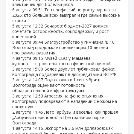
электричек для болельщиков
6 августа
09:51
Топ профессий по росту зарплат в
2026: кто больше всех выиграл и где самые высокие
ставки
5 августа
12:32
Бочаров: бюджет‑2027 должен
сочетать осторожность, соцподдержку и рост
инвестиций
5 августа
09:44
Благоустройство у гимназии № 10:
Волгоград продолжает реализацию 10‑летней
программы развития
4 августа
09:15
Музей СВО у Мамаева
кургана — строительство на финишной прямой
3 августа
15:00
Более двух лет публиковал фейки:
волгоградца подозревают в дискредитации ВС РФ
3 августа
14:07
Подготовка к 1 сентября: в
Волгограде оценивают готовность
образовательной инфраструктуры
3 августа
12:53
Агрессия на фоне опьянения:
волгоградку подозревают в нападении с ножом на
прохожую
2 августа
11:45
Лето, арбузы и веселье: как прошёл
„Арбузный переполох“ в Центральном парке
Волгограда
1 августа
14:16
Экспорт на 3,6 млн долларов: как
волгоградский бизнес выходит на зарубежные рынки