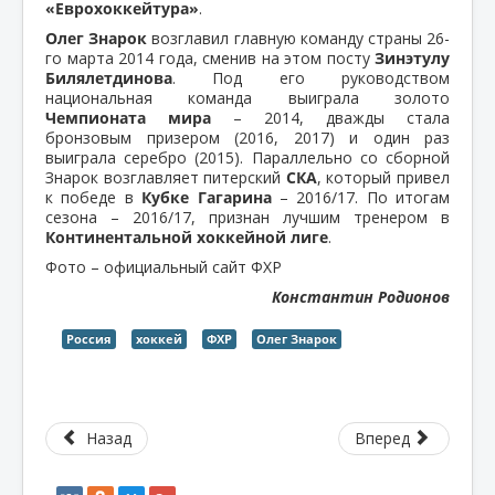
«Еврохоккейтура»
.
Олег Знарок
возглавил главную команду страны 26-
го марта 2014 года, сменив на этом посту
Зинэтулу
Билялетдинова
. Под его руководством
национальная команда выиграла золото
Чемпионата мира
– 2014, дважды стала
бронзовым призером (2016, 2017) и один раз
выиграла серебро (2015). Параллельно со сборной
Знарок возглавляет питерский
СКА
, который привел
к победе в
Кубке Гагарина
– 2016/17. По итогам
сезона – 2016/17, признан лучшим тренером в
Континентальной хоккейной лиге
.
Фото – официальный сайт ФХР
Константин Родионов
Россия
хоккей
ФХР
Олег Знарок
Назад
Вперед