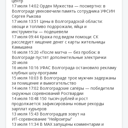
центр
17 июля
14:02
Орден Мужества — посмертно: в
Волгограде увековечили память сотрудника УФСИН
Сергея Рыкова
17 июля
13:51
Цены в Волгоградской области:
овощи и топливо подорожали, яйца и
инструменты — подешевели
17 июля
09:44
Кража под видом помощи: СК
расследует хищение денег с карты жительницы
Камышина
16 июля
15:20
«После матча — без пробок: в
Волгограде пустят дополнительные электрички
20 июля
16 июля
10:16
УФАС Волгограда остановило рекламу
клубных шоу‑программ
15 июля
10:03
В Волгограде трое мужчин задержаны
за похищение и вымогательство
14 июля
17:02
Волгоградские сапёры — победители
окружных соревнований Росгвардии
14 июля
10:48
150 тысяч рублей и рост
продолжается: зафиксированы новые рекорды
зарплат курьеров
13 июля
15:43
Волгоградцев зовут на
ИТ‑соревнование “Нейроигры”
13 июля
11:34
В МАХ запущены комментарии и