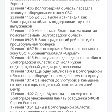
Европы
23 июля
14:05
Волгоградская область передала
технику и оборудование в зону СВО
23 июля
11:56
До 300 тысяч и стипендия: как
Волгоградская область поддерживает лучших
выпускников
22 июля
11:10
Жильё стало ближе: как маткапитал
помогает семьям Волгоградской области
21 июля
09:23
В Волгограде погиб ребёнок: идёт
процессуальная проверка
20 июля
16:37
Волгоградская область отправила в
зону СВО 4 бронеавтомобиля «Сармат»
20 июля
14:15
Новое условие для единого пособия в
Волгоградской области: с 21 июля нужен
подтверждённый уход за родственником
19 июля
13:43
Ещё одну библиотеку в Волгоградской
области переоборудуют по модельному стандарту
18 июля
13:14
От квестов до VR‑туров: в Камышине
готовят к открытию детский просветительский
центр
17 июля
14:02
Орден Мужества — посмертно: в
Волгограде увековечили память сотрудника УФСИН
Сергея Рыкова
17 июля
13:51
Цены в Волгоградской области:
овощи и топливо подорожали, яйца и