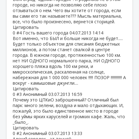
городе, но никогда не позволяю себе плохо
отзываться о нем. Чего вы хотите от города, если
вы сами его так называете??? Мысль материальна,
все, что было произнесено, вернется сторицей.
Цитировать
0
#4
Гость вашего города
04.07.2013 14:14
Вот именно, что БЫЛ и больше никогда не будет.....
Будет только объектом для списания бюджетных
миллионов, а потом станет свалкой в центре
города. В южном городе, протяженностью 100 км.
нет НИ ОДНОГО нормального парка, НИ ОДНОГО
хорошего пляжа вдоль 100 км реки, и
микроскопическая, раскаленная на солнце,
набережная для 1 000 000 человек !!!!! ПОЗОР !!!!!!!!!!!! А
вокруг - камышовые джунгли....
Цитировать
0
#3
Анонимный
03.07.2013 16:59
Почему это ЦПКиО заброшенный? Отличный был
парк: много зелени, воздуха и мало отдыхающих. И,
пожалуй, это было единственное место в городе
без уймы ярких каруселей и громких кафе. Жаль, что
_было_.
Цитировать
0
#2
Анонимный
03.07.2013 13:33
Адский городок... эт точно!)