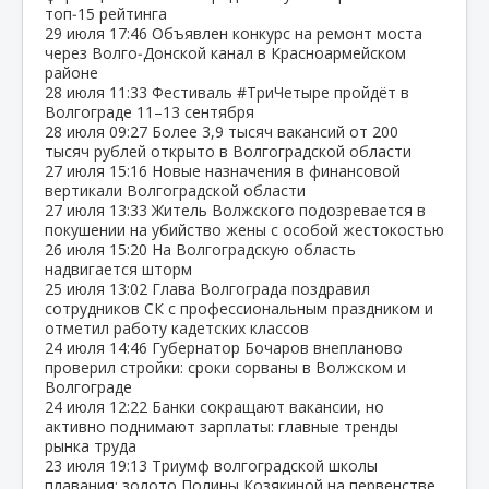
топ‑15 рейтинга
29 июля
17:46
Объявлен конкурс на ремонт моста
через Волго‑Донской канал в Красноармейском
районе
28 июля
11:33
Фестиваль #ТриЧетыре пройдёт в
Волгограде 11–13 сентября
28 июля
09:27
Более 3,9 тысяч вакансий от 200
тысяч рублей открыто в Волгоградской области
27 июля
15:16
Новые назначения в финансовой
вертикали Волгоградской области
27 июля
13:33
Житель Волжского подозревается в
покушении на убийство жены с особой жестокостью
26 июля
15:20
На Волгоградскую область
надвигается шторм
25 июля
13:02
Глава Волгограда поздравил
сотрудников СК с профессиональным праздником и
отметил работу кадетских классов
24 июля
14:46
Губернатор Бочаров внепланово
проверил стройки: сроки сорваны в Волжском и
Волгограде
24 июля
12:22
Банки сокращают вакансии, но
активно поднимают зарплаты: главные тренды
рынка труда
23 июля
19:13
Триумф волгоградской школы
плавания: золото Полины Козякиной на первенстве