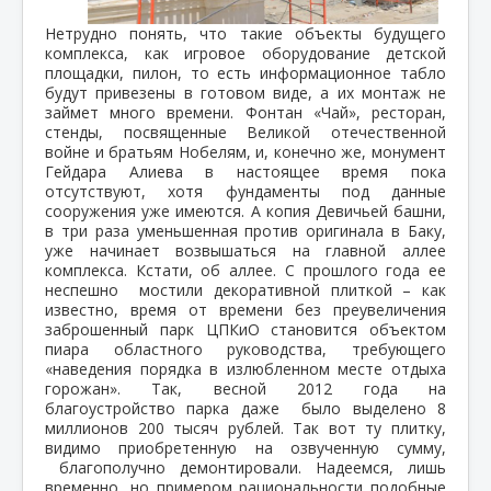
Нетрудно понять, что такие объекты будущего
комплекса, как игровое оборудование детской
площадки, пилон, то есть информационное табло
будут привезены в готовом виде, а их монтаж не
займет много времени. Фонтан «Чай», ресторан,
стенды, посвященные Великой отечественной
войне и братьям Нобелям, и, конечно же, монумент
Гейдара Алиева в настоящее время пока
отсутствуют, хотя фундаменты под данные
сооружения уже имеются. А копия Девичьей башни,
в три раза уменьшенная против оригинала в Баку,
уже начинает возвышаться на главной аллее
комплекса. Кстати, об аллее. С прошлого года ее
неспешно мостили декоративной плиткой – как
известно, время от времени без преувеличения
заброшенный парк ЦПКиО становится объектом
пиара областного руководства, требующего
«наведения порядка в излюбленном месте отдыха
горожан». Так, весной 2012 года на
благоустройство парка даже было выделено 8
миллионов 200 тысяч рублей. Так вот ту плитку,
видимо приобретенную на озвученную сумму,
благополучно демонтировали. Надеемся, лишь
временно, но примером рациональности подобные