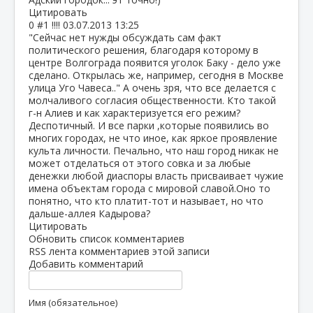
Цитировать
0
#1
!!!!
03.07.2013 13:25
"Сейчас нет нужды обсуждать сам факт
политического решения, благодаря которому в
центре Волгограда появится уголок Баку - дело уже
сделано. Открылась же, например, сегодня в Москве
улица Уго Чавеса.." А очень зря, что все делается с
молчаливого согласия общественности. Кто такой
г-н Алиев и как характеризуется его режим?
Деспотичный. И все парки ,которые появились во
многих городах, не что иное, как яркое проявление
культа личности. Печально, что наш город никак не
может отделаться от этого совка и за любые
денежки любой диаспоры власть присваивает чужие
имена объектам города с мировой славой.Оно то
понятно, что кто платит-тот и называет, но что
дальше-аллея Кадырова?
Цитировать
Обновить список комментариев
RSS лента комментариев этой записи
Добавить комментарий
Имя (обязательное)