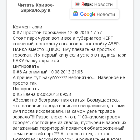
Читать Кривое-
Зеркало.ру в
Комментарии
0
#7
Простой горожанин
12.08.2013 17:57
Стоят парк чурок вот и все а губернатор ЧЕРТ
конченый, поскольку согласовал постройку АЗЕР-
ПАРКА вместо ЦПКиО. Ему плевать на простых
горожан. И я первый кину если успею в надпись парк
бАКУ банку с краской
Цитировать
0
#6
Анонимный
10.08.2013 21:05
А причём тут Баку???????? Непонятно..... Наверное не
просто так...
Цитировать
0
#5
Елена
08.08.2013 09:53
Абсолютно безграмотная статья. Возмущаетесь,
что название города написано неправильно, а сами
имя посла исковеркали. На самом деле "кривое
зеркало"!!! Разве плохо, что в "100-километровом
городе", состоящем из свалок, пустырей и заросших
загаженных территорий появится облагороженный
тематический парк??? А теперь о тех, кто хает
Волгоград "адский городок". Я родилась не в этом