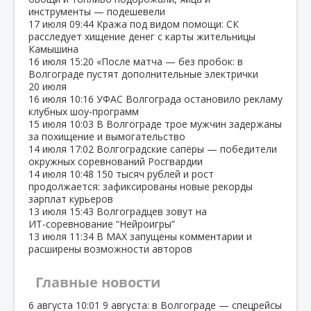
инструменты — подешевели
17 июля
09:44
Кража под видом помощи: СК
расследует хищение денег с карты жительницы
Камышина
16 июля
15:20
«После матча — без пробок: в
Волгограде пустят дополнительные электрички
20 июля
16 июля
10:16
УФАС Волгограда остановило рекламу
клубных шоу‑программ
15 июля
10:03
В Волгограде трое мужчин задержаны
за похищение и вымогательство
14 июля
17:02
Волгоградские сапёры — победители
окружных соревнований Росгвардии
14 июля
10:48
150 тысяч рублей и рост
продолжается: зафиксированы новые рекорды
зарплат курьеров
13 июля
15:43
Волгоградцев зовут на
ИТ‑соревнование “Нейроигры”
13 июля
11:34
В МАХ запущены комментарии и
расширены возможности авторов
Главные новости
6 августа
10:01
9 августа: в Волгограде — спецрейсы