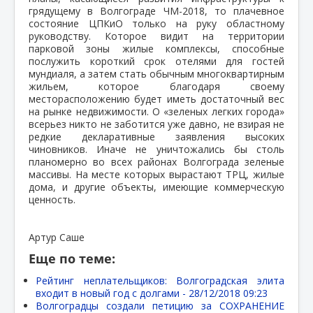
грядущему в Волгограде ЧМ-2018, то плачевное
состояние ЦПКиО только на руку областному
руководству. Которое видит на территории
парковой зоны жилые комплексы, способные
послужить короткий срок отелями для гостей
мундиаля, а затем стать обычным многоквартирным
жильем, которое благодаря своему
месторасположению будет иметь достаточный вес
на рынке недвижимости. О «зеленых легких города»
всерьез никто не заботится уже давно, не взирая не
редкие декларативные заявления высоких
чиновников. Иначе не уничтожались бы столь
планомерно во всех районах Волгограда зеленые
массивы. На месте которых вырастают ТРЦ, жилые
дома, и другие объекты, имеющие коммерческую
ценность.
Артур Саше
Еще по теме:
Рейтинг неплательщиков: Волгоградская элита
входит в новый год с долгами -
28/12/2018 09:23
Волгоградцы создали петицию за СОХРАНЕНИЕ