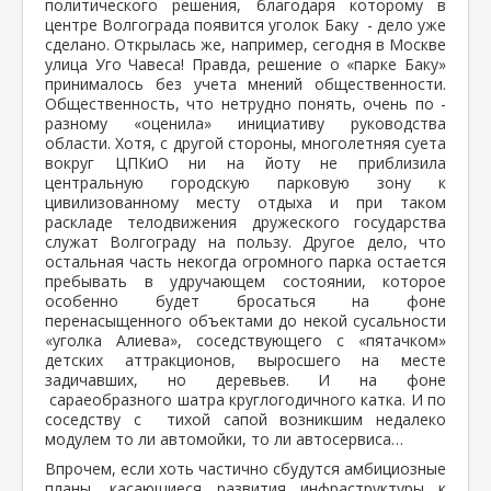
политического решения, благодаря которому в
центре Волгограда появится уголок Баку - дело уже
сделано. Открылась же, например, сегодня в Москве
улица Уго Чавеса! Правда, решение о «парке Баку»
принималось без учета мнений общественности.
Общественность, что нетрудно понять, очень по -
разному «оценила» инициативу руководства
области. Хотя, с другой стороны, многолетняя суета
вокруг ЦПКиО ни на йоту не приблизила
центральную городскую парковую зону к
цивилизованному месту отдыха и при таком
раскладе телодвижения дружеского государства
служат Волгограду на пользу. Другое дело, что
остальная часть некогда огромного парка остается
пребывать в удручающем состоянии, которое
особенно будет бросаться на фоне
перенасыщенного объектами до некой сусальности
«уголка Алиева», соседствующего с «пятачком»
детских аттракционов, выросшего на месте
задичавших, но деревьев. И на фоне
сараеобразного шатра круглогодичного катка. И по
соседству с тихой сапой возникшим недалеко
модулем то ли автомойки, то ли автосервиса…
Впрочем, если хоть частично сбудутся амбициозные
планы, касающиеся развития инфраструктуры к