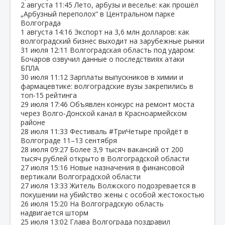
2 августа
11:45
Лето, арбузы и веселье: как прошёл
„Арбузный переполох“ в Центральном парке
Волгограда
1 августа
14:16
Экспорт на 3,6 млн долларов: как
волгоградский бизнес выходит на зарубежные рынки
31 июля
12:11
Волгоградская область под ударом:
Бочаров озвучил данные о последствиях атаки
БПЛА
30 июля
11:12
Зарплаты выпускников в химии и
фармацевтике: волгоградские вузы закрепились в
топ‑15 рейтинга
29 июля
17:46
Объявлен конкурс на ремонт моста
через Волго‑Донской канал в Красноармейском
районе
28 июля
11:33
Фестиваль #ТриЧетыре пройдёт в
Волгограде 11–13 сентября
28 июля
09:27
Более 3,9 тысяч вакансий от 200
тысяч рублей открыто в Волгоградской области
27 июля
15:16
Новые назначения в финансовой
вертикали Волгоградской области
27 июля
13:33
Житель Волжского подозревается в
покушении на убийство жены с особой жестокостью
26 июля
15:20
На Волгоградскую область
надвигается шторм
25 июля
13:02
Глава Волгограда поздравил