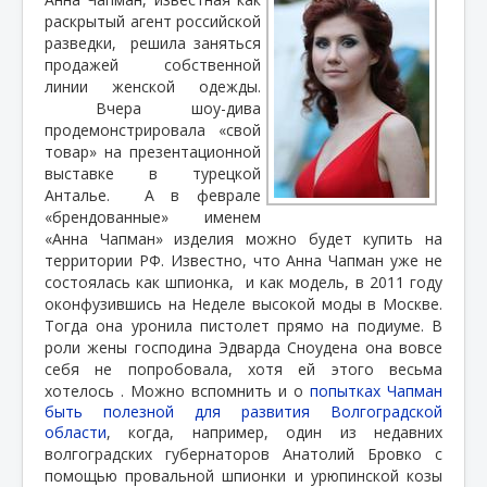
раскрытый агент российской
разведки,
решила заняться
продажей собственной
линии женской одежды.
Вчера шоу-дива
продемонстрировала «свой
товар» на презентационной
выставке в турецкой
Анталье.
А в феврале
«брендованные»
именем
«Анна Чапман» изделия можно будет купить на
территории РФ. Известно, что Анна Чапман уже не
состоялась как шпионка,
и как модель, в 2011 году
оконфузившись на Неделе высокой моды в Москве.
Тогда она уронила пистолет прямо на подиуме. В
роли жены господина Эдварда Сноудена она вовсе
себя не попробовала, хотя ей этого весьма
хотелось . Можно вспомнить и о
попытках Чапман
быть полезной для развития Волгоградской
области
, когда, например, один из недавних
волгоградских губернаторов Анатолий Бровко с
помощью провальной шпионки и урюпинской козы