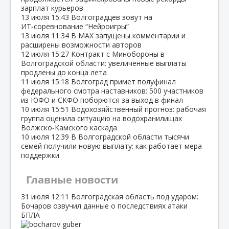
зарплат курьеров
13 июля
15:43
Волгоградцев зовут на
ИТ‑соревнование “Нейроигры”
13 июля
11:34
В МАХ запущены комментарии и
расширены возможности авторов
12 июля
15:27
Контракт с Минобороны в
Волгоградской области: увеличенные выплаты
продлены до конца лета
11 июля
15:18
Волгоград примет полуфинал
федерального смотра наставников: 500 участников
из ЮФО и СКФО поборются за выход в финал
10 июля
15:51
Водохозяйственный прогноз: рабочая
группа оценила ситуацию на водохранилищах
Волжско‑Камского каскада
10 июля
12:39
В Волгоградской области тысячи
семей получили новую выплату: как работает мера
поддержки
Главные новости
31 июля
12:11
Волгоградская область под ударом:
Бочаров озвучил данные о последствиях атаки
БПЛА