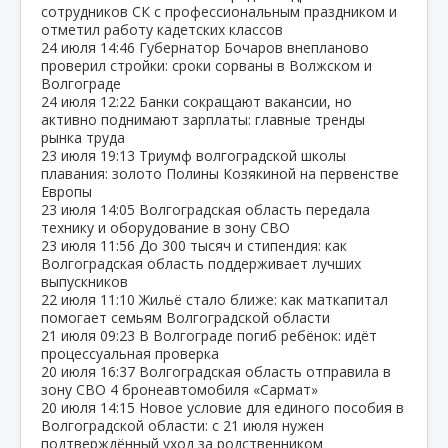
сотрудников СК с профессиональным праздником и
отметил работу кадетских классов
24 июля
14:46
Губернатор Бочаров внепланово
проверил стройки: сроки сорваны в Волжском и
Волгограде
24 июля
12:22
Банки сокращают вакансии, но
активно поднимают зарплаты: главные тренды
рынка труда
23 июля
19:13
Триумф волгоградской школы
плавания: золото Полины Козякиной на первенстве
Европы
23 июля
14:05
Волгоградская область передала
технику и оборудование в зону СВО
23 июля
11:56
До 300 тысяч и стипендия: как
Волгоградская область поддерживает лучших
выпускников
22 июля
11:10
Жильё стало ближе: как маткапитал
помогает семьям Волгоградской области
21 июля
09:23
В Волгограде погиб ребёнок: идёт
процессуальная проверка
20 июля
16:37
Волгоградская область отправила в
зону СВО 4 бронеавтомобиля «Сармат»
20 июля
14:15
Новое условие для единого пособия в
Волгоградской области: с 21 июля нужен
подтверждённый уход за родственником