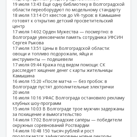
19 июля
13:43
Ещё одну библиотеку в Волгоградской
области переоборудуют по модельному стандарту
18 июля
13:14
От квестов до VR‑туров: в Камышине
готовят к открытию детский просветительский
центр
17 июля
14:02
Орден Мужества — посмертно: в
Волгограде увековечили память сотрудника УФСИН
Сергея Рыкова
17 июля
13:51
Цены в Волгоградской области:
овощи и топливо подорожали, яйца и
инструменты — подешевели
17 июля
09:44
Кража под видом помощи: СК
расследует хищение денег с карты жительницы
Камышина
16 июля
15:20
«После матча — без пробок: в
Волгограде пустят дополнительные электрички
20 июля
16 июля
10:16
УФАС Волгограда остановило рекламу
клубных шоу‑программ
15 июля
10:03
В Волгограде трое мужчин задержаны
за похищение и вымогательство
14 июля
17:02
Волгоградские сапёры — победители
окружных соревнований Росгвардии
14 июля
10:48
150 тысяч рублей и рост
продолжается: зафиксированы новые рекорды