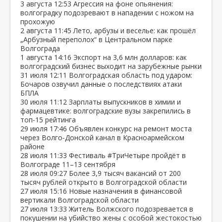
3 августа
12:53
Агрессия на фоне опьянения:
волгоградку подозревают в нападении с ножом на
прохожую
2 августа
11:45
Лето, арбузы и веселье: как прошёл
„Арбузный переполох“ в Центральном парке
Волгограда
1 августа
14:16
Экспорт на 3,6 млн долларов: как
волгоградский бизнес выходит на зарубежные рынки
31 июля
12:11
Волгоградская область под ударом:
Бочаров озвучил данные о последствиях атаки
БПЛА
30 июля
11:12
Зарплаты выпускников в химии и
фармацевтике: волгоградские вузы закрепились в
топ‑15 рейтинга
29 июля
17:46
Объявлен конкурс на ремонт моста
через Волго‑Донской канал в Красноармейском
районе
28 июля
11:33
Фестиваль #ТриЧетыре пройдёт в
Волгограде 11–13 сентября
28 июля
09:27
Более 3,9 тысяч вакансий от 200
тысяч рублей открыто в Волгоградской области
27 июля
15:16
Новые назначения в финансовой
вертикали Волгоградской области
27 июля
13:33
Житель Волжского подозревается в
покушении на убийство жены с особой жестокостью