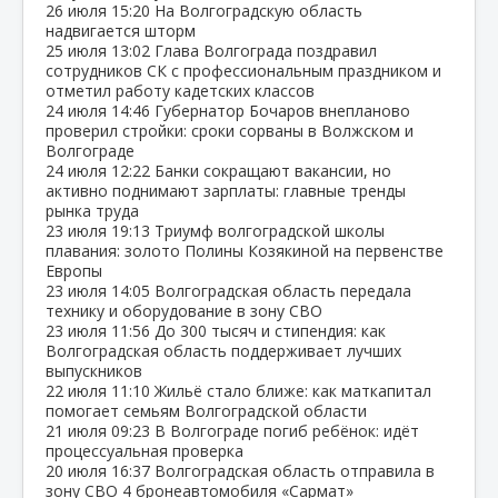
26 июля
15:20
На Волгоградскую область
надвигается шторм
25 июля
13:02
Глава Волгограда поздравил
сотрудников СК с профессиональным праздником и
отметил работу кадетских классов
24 июля
14:46
Губернатор Бочаров внепланово
проверил стройки: сроки сорваны в Волжском и
Волгограде
24 июля
12:22
Банки сокращают вакансии, но
активно поднимают зарплаты: главные тренды
рынка труда
23 июля
19:13
Триумф волгоградской школы
плавания: золото Полины Козякиной на первенстве
Европы
23 июля
14:05
Волгоградская область передала
технику и оборудование в зону СВО
23 июля
11:56
До 300 тысяч и стипендия: как
Волгоградская область поддерживает лучших
выпускников
22 июля
11:10
Жильё стало ближе: как маткапитал
помогает семьям Волгоградской области
21 июля
09:23
В Волгограде погиб ребёнок: идёт
процессуальная проверка
20 июля
16:37
Волгоградская область отправила в
зону СВО 4 бронеавтомобиля «Сармат»