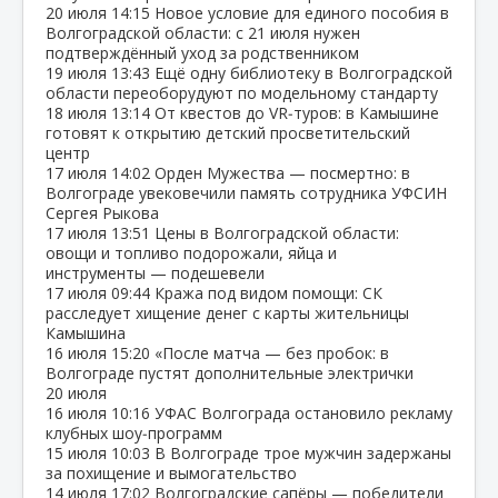
20 июля
14:15
Новое условие для единого пособия в
Волгоградской области: с 21 июля нужен
подтверждённый уход за родственником
19 июля
13:43
Ещё одну библиотеку в Волгоградской
области переоборудуют по модельному стандарту
18 июля
13:14
От квестов до VR‑туров: в Камышине
готовят к открытию детский просветительский
центр
17 июля
14:02
Орден Мужества — посмертно: в
Волгограде увековечили память сотрудника УФСИН
Сергея Рыкова
17 июля
13:51
Цены в Волгоградской области:
овощи и топливо подорожали, яйца и
инструменты — подешевели
17 июля
09:44
Кража под видом помощи: СК
расследует хищение денег с карты жительницы
Камышина
16 июля
15:20
«После матча — без пробок: в
Волгограде пустят дополнительные электрички
20 июля
16 июля
10:16
УФАС Волгограда остановило рекламу
клубных шоу‑программ
15 июля
10:03
В Волгограде трое мужчин задержаны
за похищение и вымогательство
14 июля
17:02
Волгоградские сапёры — победители