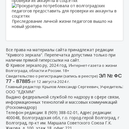
проверки их аккаунты в соцсетях
Преследование личной жизни педагогов вышло на
новый уровень.
Все права на материалы сайта принадлежат редакции
"Кривого зеркала". Перепечатка допустима только при
наличии прямой гиперссылки на сайт.
© Кривое зеркало.ру, 2024 год, И
нтернет-газета о жизни
Волгограда, области и России. 18+
ЭЛ № ФС
Свидетельство о регистрации (запись в реестре)
77 - 87885
от 12 августа 2024 г.
:
Главный редактор: Крылов Александр Сергеевич, Учредитель
ООО "ЕДКММ"
Выдано федеральной службой по надзору в сфере связи,
информационных технологий и массовых коммуникаций
(Роскомнадзор)
Телефон редакции:
8 (909) 388-02-01
, Адрес редакции:
400048, Волгоградская обл, г.о. город-герой Волгоград, г
Волгоград, пр-кт им. Маршала Советского Союза Г.К.
Жукова, д. 100, этаж 18, офис 221