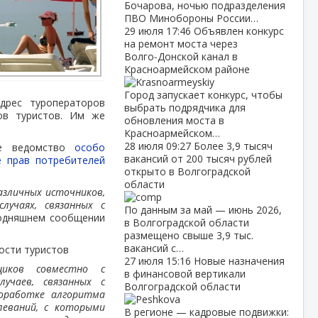
Бочарова, ночью подразделения
ПВО Минобороны России…
29 июля
17:46
Объявлен конкурс
на ремонт моста через
Волго‑Донской канал в
Красноармейском районе
Город запускает конкурс, чтобы
дрес туроператоров
выбрать подрядчика для
ов туристов. Им же
обновления моста в
Красноармейском…
28 июля
09:27
Более 3,9 тысяч
ое ведомство
особо
вакансий от 200 тысяч рублей
е прав потребителей
открыто в Волгоградской
области
азличных источников,
учаях, связанных с
По данным за май — июнь 2026,
годняшнем сообщении
в Волгоградской области
размещено свыше 3,9 тыс.
вакансий с…
ости туристов
27 июля
15:16
Новые назначения
щиков совместно с
в финансовой вертикали
учаев, связанных с
Волгоградской области
роработке алгоритма
леваний, с которыми
В регионе — кадровые подвижки: