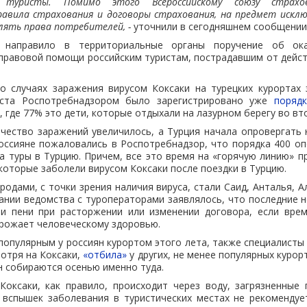
 туристы. Помимо этого Всероссийскому союзу страхо
авила страхования и договоры страхования, на предмет исключ
ять права потребителей, -
уточнили в сегодняшнем сообщении
 направило в территориальные органы поручение об ок
правовой помощи российским туристам, пострадавшим от дейс
о случаях заражения вирусом Коксаки на турецких курортах 
густа Роспотребнадзором было зарегистрировано уже
поряд
, где 77% это дети, которые отдыхали на лазурном берегу во вт
ичество заражений увеличилось, а Турция начала опровергать
россияне пожаловались в Роспотребнадзор, что порядка 400 о
а туры в Турцию. Причем, все это время на «горячую линию» 
которые заболели вирусом Коксаки после поездки в Турцию.
одами, с точки зрения наличия вируса, стали Саид, Анталья, Ал
нии ведомства с туроператорами заявлялось, что последние 
и пени при расторжении или изменении договора, если вре
грожает человеческому здоровью.
популярным у россиян курортом этого лета, также специалисты
мотря на Коксаки,
«отбила»
у других, не менее популярных курор
 собираются осенью именно туда.
Коксаки, как правило, происходит через воду, загрязненные
 вспышек заболевания в туристических местах не рекоменду