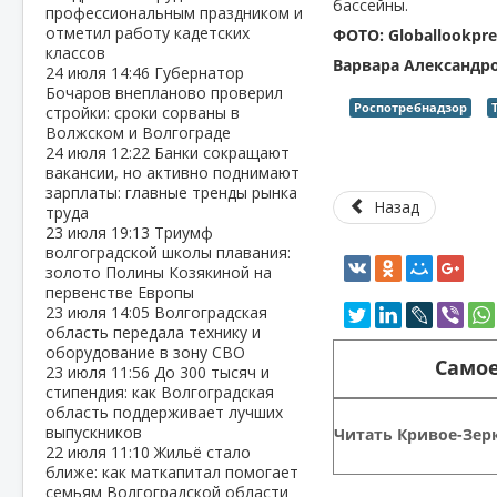
бассейны.
профессиональным праздником и
отметил работу кадетских
ФОТО: Globallookpre
классов
Варвара Александр
24 июля
14:46
Губернатор
Бочаров внепланово проверил
Роспотребнадзор
стройки: сроки сорваны в
Волжском и Волгограде
24 июля
12:22
Банки сокращают
вакансии, но активно поднимают
зарплаты: главные тренды рынка
Назад
труда
23 июля
19:13
Триумф
волгоградской школы плавания:
золото Полины Козякиной на
первенстве Европы
23 июля
14:05
Волгоградская
область передала технику и
оборудование в зону СВО
Самое
23 июля
11:56
До 300 тысяч и
стипендия: как Волгоградская
область поддерживает лучших
выпускников
Читать Кривое-Зерк
22 июля
11:10
Жильё стало
ближе: как маткапитал помогает
семьям Волгоградской области