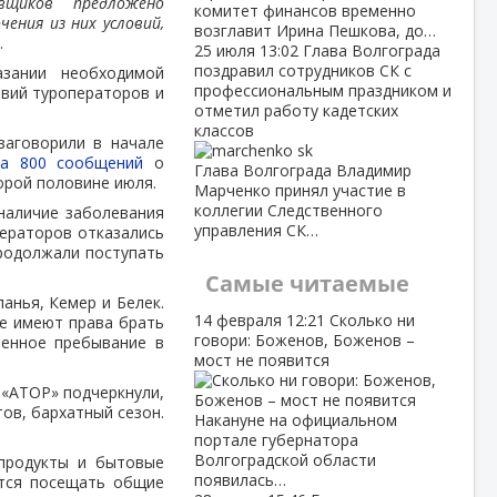
вщиков предложено
комитет финансов временно
ения из них условий,
возглавит Ирина Пешкова, до…
.
25 июля
13:02
Глава Волгограда
поздравил сотрудников СК с
азании необходимой
профессиональным праздником и
твий туроператоров и
отметил работу кадетских
классов
заговорили в начале
ка 800 сообщений
о
Глава Волгограда Владимир
орой половине июля.
Марченко принял участие в
коллегии Следственного
 наличие заболевания
управления СК…
ператоров отказались
продолжали поступать
Самые читаемые
анья, Кемер и Белек.
14 февраля
12:21
Сколько ни
не имеют права брать
говори: Боженов, Боженов –
менное пребывание в
мост не появится
 «АТОР» подчеркнули,
тов, бархатный сезон.
Накануне на официальном
портале губернатора
Волгоградской области
 продукты и бытовые
появилась…
ется посещать общие