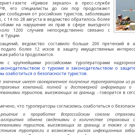
рнет-газете «Кривое зеркало» в пресс-службе
 РФ, его специалисты до сих пор продолжают
ие сообщения от российских туристов, заболевших
к, с 14 по 28 августа в ведомство обратилось более
лобами на нарушение их прав в сфере выездного
коло 1200 случаев непосредственно связано с
 в Турции.
ращений, ведомство составило больше 200 претензий в а
е подало более 12 исков в защиту имущественных интерес
акая работа продолжится.
ии с крупнейшими российскими туроператорами надзорн
законодательством о туризме и законодательством о защит
ы озаботиться о безопасности туристов.
ое значение имеет своевременное получение туроператором из р
раховых компаний, полной и достоверной информации о сл
еваниями туристов, выезжающих за границу, -
говорится в се
мечено, что туроператоры согласились озаботиться о безопасн
ешение о проработке Всероссийским союзом страхов
 алгоритма обмена сведениями о количестве страховых сл
леваниями туристов, выезжающих за границу, а также о п
стников туротрасли о возможных рисках инфекционных забо