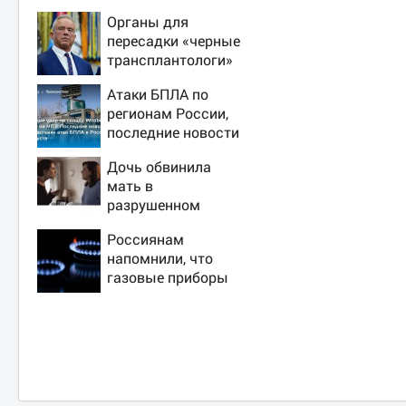
Органы для
пересадки «черные
трансплантологи»
извлекали у еще
Атаки БПЛА по
живых пациентов
регионам России,
последние новости
на 7 августа 2026:
Дочь обвинила
последствия, атаки
мать в
на склады
разрушенном
Wildberries,
детстве, не зная
состояние
Россиянам
всей правды о
пострадавших
напомнили, что
своём отце -
газовые приборы
история одной
нельзя
семьи
ремонтировать
самостоятельно