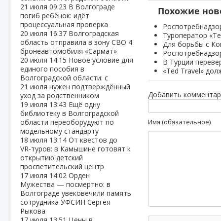
21 июля
09:23
В Волгограде
Похожие нов
погиб ребёнок: идёт
процессуальная проверка
Роспотребнадзор
20 июля
16:37
Волгоградская
Туроператор «Te
область отправила в зону СВО 4
Для борьбы с Ко
бронеавтомобиля «Сармат»
Роспотребнадзор
20 июля
14:15
Новое условие для
В Турции переве
единого пособия в
«Ted Travel» до
Волгоградской области: с
21 июля нужен подтверждённый
Добавить комментар
уход за родственником
19 июля
13:43
Ещё одну
библиотеку в Волгоградской
области переоборудуют по
Имя (обязательное)
модельному стандарту
18 июля
13:14
От квестов до
VR‑туров: в Камышине готовят к
открытию детский
просветительский центр
17 июля
14:02
Орден
Мужества — посмертно: в
Волгограде увековечили память
сотрудника УФСИН Сергея
Рыкова
17 июля
13:51
Цены в