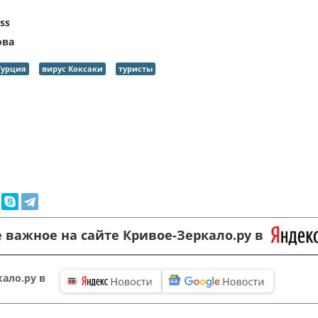
ss
ова
Турция
вирус Коксаки
туристы
 важное на сайте Кривое-Зеркало.ру в
ало.ру в