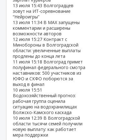
13 июля
15:43
Волгоградцев
зовут на ИТ‑соревнование
“Нейроигры”
13 июля
11:34
В МАХ запущены
комментарии и расширены
возможности авторов
12 июля
15:27
Контракт с
Минобороны в Волгоградской
области: увеличенные выплаты
продлены до конца лета
11 июля
15:18
Волгоград примет
полуфинал федерального смотра
наставников: 500 участников из
ЮФО и СКФО поборются за
выход в финал
10 июля
15:51
Водохозяйственный прогноз:
рабочая группа оценила
ситуацию на водохранилищах
Волжско‑Камского каскада
10 июля
12:39
В Волгоградской
области тысячи семей получили
новую выплату: как работает
мера поддержки