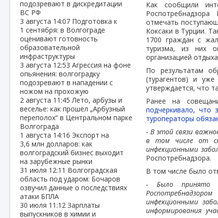
подозревают в дискредитации
Как сообщили инте
ВС РФ
Роспотребнадзора
3 августа
14:07
Подготовка к
отмечать поступающ
1 сентября: в Волгограде
Коксаки в Турции. Та
оценивают готовность
1700 граждан с жа
образовательной
туризма, из них о
инфраструктуры
организацией отдыха
3 августа
12:53
Агрессия на фоне
По результатам об
опьянения: волгоградку
(турагентов) и уж
подозревают в нападении с
утверждается, что т
ножом на прохожую
2 августа
11:45
Лето, арбузы и
Ранее на совещан
веселье: как прошёл „Арбузный
подчеркивало, что 
переполох“ в Центральном парке
туроператоры обязан
Волгограда
- В этой связи важн
1 августа
14:16
Экспорт на
в том числе от ст
3,6 млн долларов: как
инфекционными забол
волгоградский бизнес выходит
Роспотребнадзора.
на зарубежные рынки
31 июля
12:11
Волгоградская
В том числе было от
область под ударом: Бочаров
- Было принято р
озвучил данные о последствиях
Роспотребнадзором
атаки БПЛА
инфекционными забо
30 июля
11:12
Зарплаты
информирования уча
выпускников в химии и