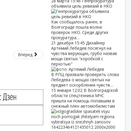
28 марта
15:46
Генпрокуратура
объявила цель ревизий в НКО
Как сообщалось ранее, в
Волгограде пошла волна
проверок НКО. Среди других
прокуратура…
21 декабря
15:45
Дизайнер
Артемий Лебедев посягнул на
чувства верующих, грубо назвав
Вперед
мощи святых "коробкой с
перхотью"
В РПЦ призвали проверить слова
Лебедева о мощах святых на
предмет оскорбления чувств…
15 января
12:02
В Волгоградской
области спецтехника МЧС
пришла на помощь попавшим в
снежный плен автомобилистам