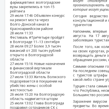
могут столкнутся
фармацевтике: волгоградские
проанализировать пр
вузы закрепились в топ‑15
которые могут ущемл
рейтинга
29 июля
17:46
Объявлен конкурс
Сегодня ведомство
на ремонт моста через
консультационной и 
Волго‑Донской канал в
турагентов
Красноармейском районе
Напомним, впервые 
28 июля
11:33
августа. На 17 ав
Фестиваль #ТриЧетыре пройдёт
заболевших туристах
в Волгограде 11–13 сентября
28 июля
09:27
Более 3,9 тысяч
После того, как кол
вакансий от 200 тысяч рублей
на своих курортах, 
открыто в Волгоградской
возвращать деньги з
области
обращения россиян, 
27 июля
15:16
Новые назначения
Самыми опасными гор
в финансовой вертикали
На последнем совеща
Волгоградской области
с туристов штрафы 
27 июля
13:33
Житель Волжского
какой-либо стране у
подозревается в покушении на
убийство жены с особой
Турция стала самым 
жестокостью
что Республика, нес
26 июля
15:20
На Волгоградскую
Большинство россиян
область надвигается шторм
Заражение вирусом 
25 июля
13:02
Глава Волгограда
предметы. Во время
поздравил сотрудников СК с