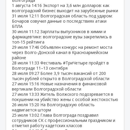
Волгограда
1 августа
14:16
Экспорт на 3,6 млн долларов: как
волгоградский бизнес выходит на зарубежные рынки
31 июля
12:11
Волгоградская область под ударом:
Бочаров озвучил данные о последствиях атаки
БПЛА
30 июля
11:12
Зарплаты выпускников в химии и
фармацевтике: волгоградские вузы закрепились в
топ‑15 рейтинга
29 июля
17:46
Объявлен конкурс на ремонт моста
через Волго‑Донской канал в Красноармейском
районе
28 июля
11:33
Фестиваль #ТриЧетыре пройдёт в
Волгограде 11–13 сентября
28 июля
09:27
Более 3,9 тысяч вакансий от 200
тысяч рублей открыто в Волгоградской области
27 июля
15:16
Новые назначения в финансовой
вертикали Волгоградской области
27 июля
13:33
Житель Волжского подозревается в
покушении на убийство жены с особой жестокостью
26 июля
15:20
На Волгоградскую область
надвигается шторм
25 июля
13:02
Глава Волгограда поздравил
сотрудников СК с профессиональным праздником и
отметил работу кадетских классов