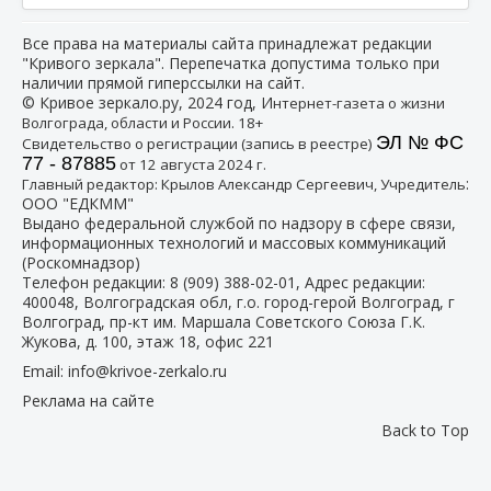
Все права на материалы сайта принадлежат редакции
"Кривого зеркала". Перепечатка допустима только при
наличии прямой гиперссылки на сайт.
© Кривое зеркало.ру, 2024 год, И
нтернет-газета о жизни
Волгограда, области и России. 18+
ЭЛ № ФС
Свидетельство о регистрации (запись в реестре)
77 - 87885
от 12 августа 2024 г.
:
Главный редактор: Крылов Александр Сергеевич, Учредитель
ООО "ЕДКММ"
Выдано федеральной службой по надзору в сфере связи,
информационных технологий и массовых коммуникаций
(Роскомнадзор)
Телефон редакции:
8 (909) 388-02-01
, Адрес редакции:
400048, Волгоградская обл, г.о. город-герой Волгоград, г
Волгоград, пр-кт им. Маршала Советского Союза Г.К.
Жукова, д. 100, этаж 18, офис 221
Email:
info@krivoe-zerkalo.ru
Реклама на сайте
Back to Top