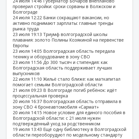
24 июля
14:46
Губернатор Бочаров внепланово
проверил стройки: сроки сорваны в Волжском и
Волгограде
24 июля
12:22
Банки сокращают вакансии, но
активно поднимают зарплаты: главные тренды
рынка труда
23 июля
19:13
Триумф волгоградской школы
плавания: золото Полины Козякиной на первенстве
Европы
23 июля
14:05
Волгоградская область передала
технику и оборудование в зону СВО
23 июля
11:56
До 300 тысяч и стипендия: как
Волгоградская область поддерживает лучших
выпускников
22 июля
11:10
Жильё стало ближе: как маткапитал
помогает семьям Волгоградской области
21 июля
09:23
В Волгограде погиб ребёнок: идёт
процессуальная проверка
20 июля
16:37
Волгоградская область отправила в
зону СВО 4 бронеавтомобиля «Сармат»
20 июля
14:15
Новое условие для единого пособия в
Волгоградской области: с 21 июля нужен
подтверждённый уход за родственником
19 июля
13:43
Ещё одну библиотеку в Волгоградской
области переоборудуют по модельному стандарту