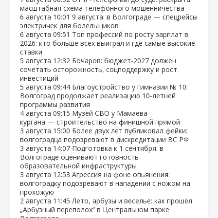
масштабная схема телефонного мошенничества
6 августа
10:01
9 августа: в Волгограде — спецрейсы
электричек для болельщиков
6 августа
09:51
Топ профессий по росту зарплат в
2026: кто больше всех выиграл и где самые высокие
ставки
5 августа
12:32
Бочаров: бюджет‑2027 должен
сочетать осторожность, соцподдержку и рост
инвестиций
5 августа
09:44
Благоустройство у гимназии № 10:
Волгоград продолжает реализацию 10‑летней
программы развития
4 августа
09:15
Музей СВО у Мамаева
кургана — строительство на финишной прямой
3 августа
15:00
Более двух лет публиковал фейки:
волгоградца подозревают в дискредитации ВС РФ
3 августа
14:07
Подготовка к 1 сентября: в
Волгограде оценивают готовность
образовательной инфраструктуры
3 августа
12:53
Агрессия на фоне опьянения:
волгоградку подозревают в нападении с ножом на
прохожую
2 августа
11:45
Лето, арбузы и веселье: как прошёл
„Арбузный переполох“ в Центральном парке