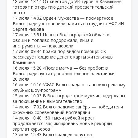
18 июля
13:14
От квестов до VR‑туров: в Камышине
готовят к открытию детский просветительский
центр
17 июля
14:02
Орден Мужества — посмертно: в
Волгограде увековечили память сотрудника УФСИН
Сергея Рыкова
17 июля
13:51
Цены в Волгоградской области:
овощи и топливо подорожали, яйца и
инструменты — подешевели
17 июля
09:44
Кража под видом помощи: СК
расследует хищение денег с карты жительницы
Камышина
16 июля
15:20
«После матча — без пробок: в
Волгограде пустят дополнительные электрички
20 июля
16 июля
10:16
УФАС Волгограда остановило рекламу
клубных шоу‑программ
15 июля
10:03
В Волгограде трое мужчин задержаны
за похищение и вымогательство
14 июля
17:02
Волгоградские сапёры — победители
окружных соревнований Росгвардии
14 июля
10:48
150 тысяч рублей и рост
продолжается: зафиксированы новые рекорды
зарплат курьеров
13 июля
15:43
Волгоградцев зовут на