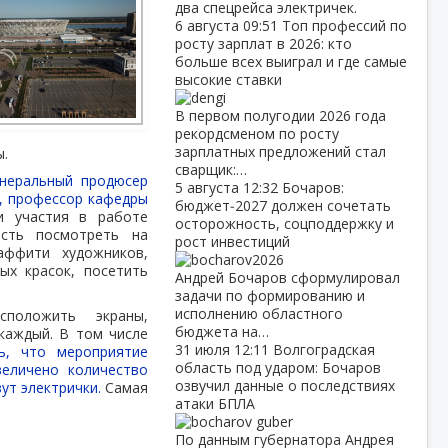
два спецрейса электричек.
6 августа
09:51
Топ профессий по
росту зарплат в 2026: кто
больше всех выиграл и где самые
высокие ставки
В первом полугодии 2026 года
рекордсменом по росту
зарплатных предложений стал
ы.
сварщик:…
генеральный продюсер
5 августа
12:32
Бочаров:
, профессор кафедры
бюджет‑2027 должен сочетать
 участия в работе
осторожность, соцподдержку и
ость посмотреть на
рост инвестиций
аффити художников,
ых красок, посетить
Андрей Бочаров сформулировал
задачи по формированию и
исполнению областного
сположить экраны,
бюджета на…
каждый. В том числе
31 июля
12:11
Волгоградская
ь, что мероприятие
область под ударом: Бочаров
величено количество
озвучил данные о последствиях
ут электрички.
Самая
атаки БПЛА
По данным губернатора Андрея