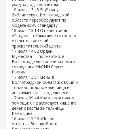
уход за родственником
19 июля
13:43
Ещё одну
библиотеку в Волгоградской
области переоборудуют по
модельному стандарту
18 июля
13:14
От квестов до
VR‑туров: в Камышине готовят к
открытию детский
просветительский центр
17 июля
14:02
Орден
Мужества — посмертно: в
Волгограде увековечили память
сотрудника УФСИН Сергея
Рыкова
17 июля
13:51
Цены в
Волгоградской области: овощи и
топливо подорожали, яйца и
инструменты — подешевели
17 июля
09:44
Кража под видом
помощи: СК расследует хищение
денег с карты жительницы
Камышина
16 июля
15:20
«После
матча — без пробок: в
Волгограде пустят