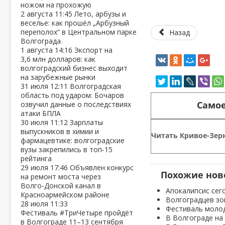
ножом на прохожую
2 августа
11:45
Лето, арбузы и
веселье: как прошёл „Арбузный
переполох“ в Центральном парке
Назад
Волгограда
1 августа
14:16
Экспорт на
3,6 млн долларов: как
волгоградский бизнес выходит
на зарубежные рынки
31 июля
12:11
Волгоградская
область под ударом: Бочаров
Самое
озвучил данные о последствиях
атаки БПЛА
30 июля
11:12
Зарплаты
выпускников в химии и
Читать Кривое-Зерк
фармацевтике: волгоградские
вузы закрепились в топ‑15
рейтинга
29 июля
17:46
Объявлен конкурс
Похожие нов
на ремонт моста через
Волго‑Донской канал в
Апокалипсис сег
Красноармейском районе
Волгоградцев зо
28 июля
11:33
Фестиваль молод
Фестиваль #ТриЧетыре пройдёт
В Волгограде на
в Волгограде 11–13 сентября