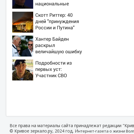
национальные
интересы России
Скотт Риттер: 40
дней "принуждения
России и Путина"
резко приблизили
Хантер Байден
крах режима
раскрыл
Зеленского
величайшую ошибку
своего отца:
Подробности из
бездействие против
первых уст:
Трампа
Участник СВО
рассказал, что
спасло его в
схватке с медведем
Все права на материалы сайта принадлежат редакции "Крив
© Кривое зеркало.ру, 2024 год, И
нтернет-газета о жизни Волг