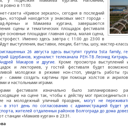
та, у подножия Мамаева кургана. Напомним,
 ровно в 11:00.
ет-газета «Кривое зеркало», сегодня в последний
ды», который находится у знаковых мест города -
рад-Арены» и Мамаева кургана, завершаются
ления сцены и тематических площадок фестиваля
ыре основные площадки: главная сцена, малая сцена,
астрофест. Именно здесь завтра с 11:00 до 23:00 в
дут выступления, выставки, лекции, баттлы, шоу, мастер-класс
риглашенных 26 августа здесь выступят группа 5sta family, 
трий Щербанов, журналист телеканала РЕН-ТВ Леонид Китрарь
ндрей Макаров и другие.
Кроме просмотра выступлений и
щадок и лекториев, у гостей фестиваля будет возможн
тливой молодежи в режиме нон-стоп, увидеть работы гр
е - самим создать картины при помощи холстов и акрилов
рами и настольными играми.
торами фестиваля изначально было запланировано ра
сходящее на сцене так, чтобы к действу мог присоединиться 
ие на молодежный уличный праздник,
могут не переживат
– в этот день по согласованию с администрацией будет у
порта, жителей отдаленных районов Волгограда до дома довез
т станции «Мамаев курган» в 23:31.
ова