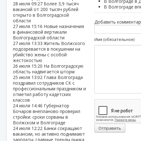
В Волгограде в 
28 июля
09:27
Более 3,9 тысяч
В Волгограде вп
вакансий от 200 тысяч рублей
открыто в Волгоградской
области
Добавить комментар
27 июля
15:16
Новые назначения
в финансовой вертикали
Волгоградской области
Имя (обязательное)
27 июля
13:33
Житель Волжского
подозревается в покушении на
убийство жены с особой
жестокостью
26 июля
15:20
На Волгоградскую
область надвигается шторм
25 июля
13:02
Глава Волгограда
поздравил сотрудников СК с
профессиональным праздником и
отметил работу кадетских
классов
24 июля
14:46
Губернатор
Бочаров внепланово проверил
стройки: сроки сорваны в
Волжском и Волгограде
24 июля
12:22
Банки сокращают
Отправить
вакансии, но активно поднимают
зарплаты: главные тренды рынка