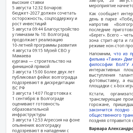
завтра, 26 авгус
высокие ставки
мероприятие начнется
5 августа
12:32
Бочаров:
бюджет‑2027 должен сочетать
Как сообщает интерн
осторожность, соцподдержку и
день в парке «Побе
рост инвестиций
напротив «Волгог
5 августа
09:44
Благоустройство
последние приготов
у гимназии № 10: Волгоград
«Берег». Всего – чет
продолжает реализацию
зона стрит-арта и г
10‑летней программы развития
режиме нон-стоп прой
4 августа
09:15
Музей СВО у
Напомним,
что из п
Мамаева
фильма «Танки» Дми
кургана — строительство на
философии ВолГУ А
финишной прямой
интерактивных пло
3 августа
15:00
Более двух лет
выступления талан
публиковал фейки: волгоградца
фотовыставку, а ещ
подозревают в дискредитации
площадки с x-box иг
ВС РФ
3 августа
14:07
Подготовка к
Кстати, организа
1 сентября: в Волгограде
транслирующие прои
оценивают готовность
горожане, пришедш
образовательной
закончится поздно 
инфраструктуры
общественного транс
3 августа
12:53
Агрессия на фоне
поздняя отправится о
опьянения: волгоградку
Варвара Александр
подозревают в нападении с