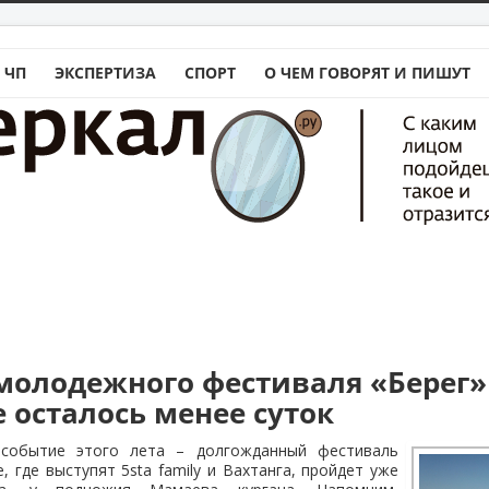
 ЧП
ЭКСПЕРТИЗА
СПОРТ
О ЧЕМ ГОВОРЯТ И ПИШУТ
 молодежного фестиваля «Берег»
 осталось менее суток
событие этого лета – долгожданный фестиваль
, где выступят 5sta family и Вахтанга, пройдет уже