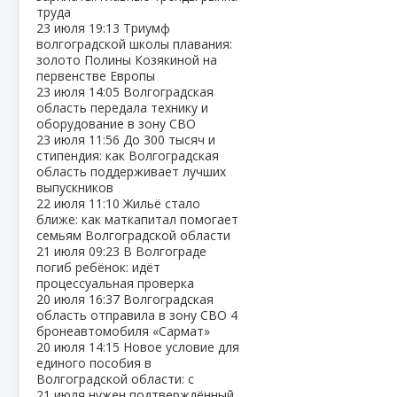
труда
23 июля
19:13
Триумф
волгоградской школы плавания:
золото Полины Козякиной на
первенстве Европы
23 июля
14:05
Волгоградская
область передала технику и
оборудование в зону СВО
23 июля
11:56
До 300 тысяч и
стипендия: как Волгоградская
область поддерживает лучших
выпускников
22 июля
11:10
Жильё стало
ближе: как маткапитал помогает
семьям Волгоградской области
21 июля
09:23
В Волгограде
погиб ребёнок: идёт
процессуальная проверка
20 июля
16:37
Волгоградская
область отправила в зону СВО 4
бронеавтомобиля «Сармат»
20 июля
14:15
Новое условие для
единого пособия в
Волгоградской области: с
21 июля нужен подтверждённый