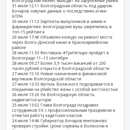
волгоградский бизнес выходит на зарубежные рынки
31 июля
12:11
Волгоградская область под ударом:
Бочаров озвучил данные о последствиях атаки
БПЛА
30 июля
11:12
Зарплаты выпускников в химии и
фармацевтике: волгоградские вузы закрепились в
топ‑15 рейтинга
29 июля
17:46
Объявлен конкурс на ремонт моста
через Волго‑Донской канал в Красноармейском
районе
28 июля
11:33
Фестиваль #ТриЧетыре пройдёт в
Волгограде 11–13 сентября
28 июля
09:27
Более 3,9 тысяч вакансий от 200
тысяч рублей открыто в Волгоградской области
27 июля
15:16
Новые назначения в финансовой
вертикали Волгоградской области
27 июля
13:33
Житель Волжского подозревается в
покушении на убийство жены с особой жестокостью
26 июля
15:20
На Волгоградскую область
надвигается шторм
25 июля
13:02
Глава Волгограда поздравил
сотрудников СК с профессиональным праздником и
отметил работу кадетских классов
24 июля
14:46
Губернатор Бочаров внепланово
проверил стройки: сроки сорваны в Волжском и