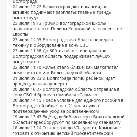
Волгограде
24 июля
12:22
Банки сокращают вакансии, но
активно поднимают зарплаты: главные тренды
рынка труда
23 июля
19:13
Триумф волгоградской школы
плавания: золото Полины Козякиной на первенстве
Европы
23 июля
14:05
Волгоградская область передала
технику и оборудование в зону СВО
23 июля
11:56
До 300 тысяч и стипендия: как
Волгоградская область поддерживает лучших
выпускников
22 июля
11:10
Жильё стало ближе: как маткапитал
помогает семьям Волгоградской области
21 июля
09:23
В Волгограде погиб ребёнок: идёт
процессуальная проверка
20 июля
16:37
Волгоградская область отправила в
зону СВО 4 бронеавтомобиля «Сармат»
20 июля
14:15
Новое условие для единого пособия в
Волгоградской области: с 21 июля нужен
подтверждённый уход за родственником
19 июля
13:43
Ещё одну библиотеку в Волгоградской
области переоборудуют по модельному стандарту
18 июля
13:14
От квестов до VR‑туров: в Камышине
готовят к открытию детский просветительский