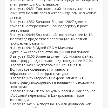
электричек для болельщиков
6 августа
09:51
Топ профессий по росту зарплат в
2026: кто больше всех выиграл и где самые высокие
ставки
5 августа
12:32
Бочаров: бюджет‑2027 должен
сочетать осторожность, соцподдержку и рост
инвестиций
5 августа
09:44
Благоустройство у гимназии № 10:
Волгоград продолжает реализацию 10‑летней
программы развития
4 августа
09:15
Музей СВО у Мамаева
кургана — строительство на финишной прямой
3 августа
15:00
Более двух лет публиковал фейки:
волгоградца подозревают в дискредитации ВС РФ
3 августа
14:07
Подготовка к 1 сентября: в
Волгограде оценивают готовность
образовательной инфраструктуры
3 августа
12:53
Агрессия на фоне опьянения:
волгоградку подозревают в нападении с ножом на
прохожую
2 августа
11:45
Лето, арбузы и веселье: как прошёл
„Арбузный переполох“ в Центральном парке
Волгограда
1 августа
14:16
Экспорт на 3,6 млн долларов: как