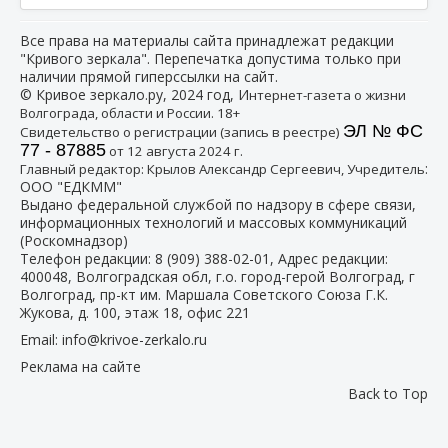
Все права на материалы сайта принадлежат редакции
"Кривого зеркала". Перепечатка допустима только при
наличии прямой гиперссылки на сайт.
© Кривое зеркало.ру, 2024 год, И
нтернет-газета о жизни
Волгограда, области и России. 18+
ЭЛ № ФС
Свидетельство о регистрации (запись в реестре)
77 - 87885
от 12 августа 2024 г.
:
Главный редактор: Крылов Александр Сергеевич, Учредитель
ООО "ЕДКММ"
Выдано федеральной службой по надзору в сфере связи,
информационных технологий и массовых коммуникаций
(Роскомнадзор)
Телефон редакции:
8 (909) 388-02-01
, Адрес редакции:
400048, Волгоградская обл, г.о. город-герой Волгоград, г
Волгоград, пр-кт им. Маршала Советского Союза Г.К.
Жукова, д. 100, этаж 18, офис 221
Email:
info@krivoe-zerkalo.ru
Реклама на сайте
Back to Top