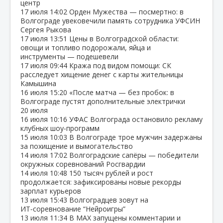
центр
17 июля
14:02
Орден Мужества — посмертно: в
Волгограде увековечили память сотрудника УФСИН
Сергея Рыкова
17 июля
13:51
Цены в Волгоградской области:
овощи и топливо подорожали, яйца и
инструменты — подешевели
17 июля
09:44
Кража под видом помощи: СК
расследует хищение денег с карты жительницы
Камышина
16 июля
15:20
«После матча — без пробок: в
Волгограде пустят дополнительные электрички
20 июля
16 июля
10:16
УФАС Волгограда остановило рекламу
клубных шоу‑программ
15 июля
10:03
В Волгограде трое мужчин задержаны
за похищение и вымогательство
14 июля
17:02
Волгоградские сапёры — победители
окружных соревнований Росгвардии
14 июля
10:48
150 тысяч рублей и рост
продолжается: зафиксированы новые рекорды
зарплат курьеров
13 июля
15:43
Волгоградцев зовут на
ИТ‑соревнование “Нейроигры”
13 июля
11:34
В МАХ запущены комментарии и