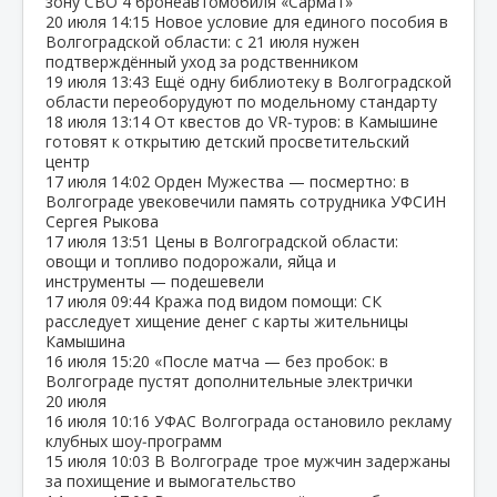
зону СВО 4 бронеавтомобиля «Сармат»
20 июля
14:15
Новое условие для единого пособия в
Волгоградской области: с 21 июля нужен
подтверждённый уход за родственником
19 июля
13:43
Ещё одну библиотеку в Волгоградской
области переоборудуют по модельному стандарту
18 июля
13:14
От квестов до VR‑туров: в Камышине
готовят к открытию детский просветительский
центр
17 июля
14:02
Орден Мужества — посмертно: в
Волгограде увековечили память сотрудника УФСИН
Сергея Рыкова
17 июля
13:51
Цены в Волгоградской области:
овощи и топливо подорожали, яйца и
инструменты — подешевели
17 июля
09:44
Кража под видом помощи: СК
расследует хищение денег с карты жительницы
Камышина
16 июля
15:20
«После матча — без пробок: в
Волгограде пустят дополнительные электрички
20 июля
16 июля
10:16
УФАС Волгограда остановило рекламу
клубных шоу‑программ
15 июля
10:03
В Волгограде трое мужчин задержаны
за похищение и вымогательство