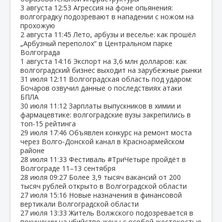
3 августа
12:53
Агрессия на фоне опьянения:
волгоградку подозревают в нападении с ножом на
прохожую
2 августа
11:45
Лето, арбузы и веселье: как прошёл
„Арбузный переполох“ в Центральном парке
Волгограда
1 августа
14:16
Экспорт на 3,6 млн долларов: как
волгоградский бизнес выходит на зарубежные рынки
31 июля
12:11
Волгоградская область под ударом:
Бочаров озвучил данные о последствиях атаки
БПЛА
30 июля
11:12
Зарплаты выпускников в химии и
фармацевтике: волгоградские вузы закрепились в
топ‑15 рейтинга
29 июля
17:46
Объявлен конкурс на ремонт моста
через Волго‑Донской канал в Красноармейском
районе
28 июля
11:33
Фестиваль #ТриЧетыре пройдёт в
Волгограде 11–13 сентября
28 июля
09:27
Более 3,9 тысяч вакансий от 200
тысяч рублей открыто в Волгоградской области
27 июля
15:16
Новые назначения в финансовой
вертикали Волгоградской области
27 июля
13:33
Житель Волжского подозревается в
покушении на убийство жены с особой жестокостью