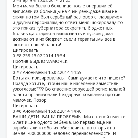
0
#9
артём
15.02.2014 21:25
Моя мама была в больнице,после операции её
выписали из больницы на 4-ый день,даже швы не
сняли,потом был серьёзный разговор с главврачом
и другим персоналам,но ответ меня шокировал,что
это приказ губернатора,сократить бюджетных
больных,а стариков выписывать и пускай дома
доживают,а их бюджет съели теракты ,мы все в
шоке от нашей власти!
Цитировать
0
#8
258
15.02.2014 15:54
Против БЫДЛОМАМОЧЕК
Цитировать
0
#7
Анонимный
15.02.2014 14:59
Боты активизировались... Сами думаете что пишете?
Правда хотите, чтобы наше население заместили
узкоглазые???? Во спасение ворующей региональной
власти организовали бездарную компанию против
мамочек. Позор!
Цитировать
0
#6
Анонимный
15.02.2014 14:40
ВАШИ ДЕТИ- ВАШИ ПРОБЛЕМЫ. Мы с женой вместе
5 лет и....не одного ребёнка. Во первых ещё не
заработали чтобы их обеспечить, во вторых на
Земле 7000000000 человек-перенаселённость. И