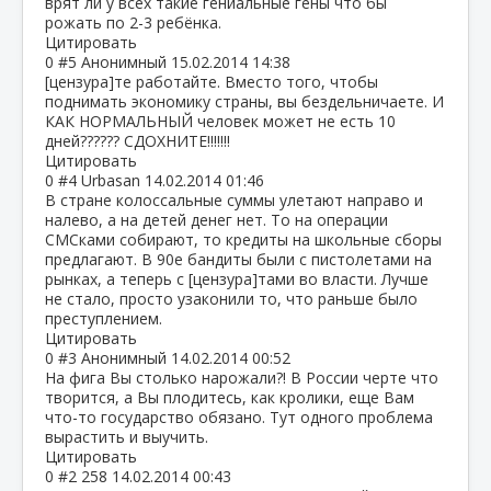
врят ли у всех такие гениальные гены что бы
рожать по 2-3 ребёнка.
Цитировать
0
#5
Анонимный
15.02.2014 14:38
[цензура]те работайте. Вместо того, чтобы
поднимать экономику страны, вы бездельничаете. И
КАК НОРМАЛЬНЫЙ человек может не есть 10
дней?????? СДОХНИТЕ!!!!!!!
Цитировать
0
#4
Urbasan
14.02.2014 01:46
В стране колоссальные суммы улетают направо и
налево, а на детей денег нет. То на операции
СМСками собирают, то кредиты на школьные сборы
предлагают. В 90е бандиты были с пистолетами на
рынках, а теперь с [цензура]тами во власти. Лучше
не стало, просто узаконили то, что раньше было
преступлением.
Цитировать
0
#3
Анонимный
14.02.2014 00:52
На фига Вы столько нарожали?! В России черте что
творится, а Вы плодитесь, как кролики, еще Вам
что-то государство обязано. Тут одного проблема
вырастить и выучить.
Цитировать
0
#2
258
14.02.2014 00:43