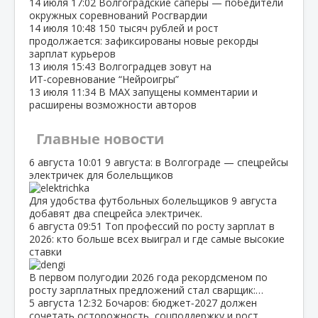
14 июля
17:02
Волгоградские сапёры — победители
окружных соревнований Росгвардии
14 июля
10:48
150 тысяч рублей и рост
продолжается: зафиксированы новые рекорды
зарплат курьеров
13 июля
15:43
Волгоградцев зовут на
ИТ‑соревнование “Нейроигры”
13 июля
11:34
В МАХ запущены комментарии и
расширены возможности авторов
Главные новости
6 августа
10:01
9 августа: в Волгограде — спецрейсы
электричек для болельщиков
Для удобства футбольных болельщиков 9 августа
добавят два спецрейса электричек.
6 августа
09:51
Топ профессий по росту зарплат в
2026: кто больше всех выиграл и где самые высокие
ставки
В первом полугодии 2026 года рекордсменом по
росту зарплатных предложений стал сварщик:…
5 августа
12:32
Бочаров: бюджет‑2027 должен
сочетать осторожность, соцподдержку и рост