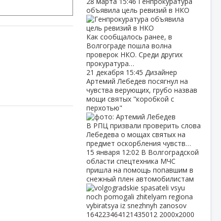
28 марта
15:46
Генпрокуратура
объявила цель ревизий в НКО
Как сообщалось ранее, в
Волгограде пошла волна
проверок НКО. Среди других
прокуратура…
21 декабря
15:45
Дизайнер
Артемий Лебедев посягнул на
чувства верующих, грубо назвав
мощи святых "коробкой с
перхотью"
В РПЦ призвали проверить слова
Лебедева о мощах святых на
предмет оскорбления чувств…
15 января
12:02
В Волгоградской
области спецтехника МЧС
пришла на помощь попавшим в
снежный плен автомобилистам