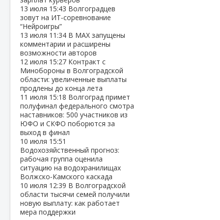
13 июля
15:43
Волгоградцев
зовут на ИТ‑соревнование
“Нейроигры”
13 июля
11:34
В МАХ запущены
комментарии и расширены
возможности авторов
12 июля
15:27
Контракт с
Минобороны в Волгоградской
области: увеличенные выплаты
продлены до конца лета
11 июля
15:18
Волгоград примет
полуфинал федерального смотра
наставников: 500 участников из
ЮФО и СКФО поборются за
выход в финал
10 июля
15:51
Водохозяйственный прогноз:
рабочая группа оценила
ситуацию на водохранилищах
Волжско‑Камского каскада
10 июля
12:39
В Волгоградской
области тысячи семей получили
новую выплату: как работает
мера поддержки