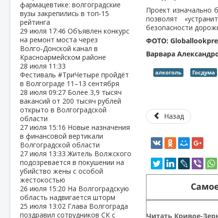
фармацевтике: волгоградские
Проект изначально б
вузы закрепились в топ‑15
позволят «устрани
рейтинга
безопасности дорож
29 июля
17:46
Объявлен конкурс
на ремонт моста через
ФОТО: Globallookpre
Волго‑Донской канал в
Варвара Александр
Красноармейском районе
28 июля
11:33
алкоголь
Госдума
Фестиваль #ТриЧетыре пройдёт
в Волгограде 11–13 сентября
28 июля
09:27
Более 3,9 тысяч
вакансий от 200 тысяч рублей
открыто в Волгоградской
Назад
области
27 июля
15:16
Новые назначения
в финансовой вертикали
Волгоградской области
27 июля
13:33
Житель Волжского
подозревается в покушении на
убийство жены с особой
жестокостью
Самое
26 июля
15:20
На Волгоградскую
область надвигается шторм
25 июля
13:02
Глава Волгограда
поздравил сотрудников СК с
Читать Кривое-Зерк