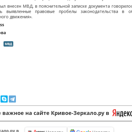
ыл внесен МВД, в пояснительной записке документа говорило
ть выявленные правовые пробелы законодательства в о
ного движения».
ss
ова
МВД
 важное на сайте Кривое-Зеркало.ру в
ало.ру в