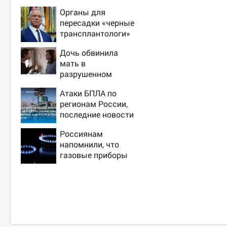
Органы для
пересадки «черные
трансплантологи»
извлекали у еще
Дочь обвинила
живых пациентов
мать в
разрушенном
детстве, не зная
Атаки БПЛА по
всей правды о
регионам России,
своём отце -
последние новости
история одной
на 7 августа 2026:
семьи
Россиянам
последствия, атаки
напомнили, что
на склады
газовые приборы
Wildberries,
нельзя
состояние
ремонтировать
пострадавших
самостоятельно