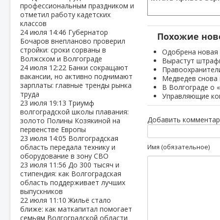
профессиональным праздником и
отметил работу кадетских
классов
24 июля
14:46
Губернатор
Похожие нов
Бочаров внепланово проверил
стройки: сроки сорваны в
Одобрена новая 
Волжском и Волгограде
Вырастут штрафы
24 июля
12:22
Банки сокращают
Правоохранители
вакансии, но активно поднимают
Медведев снова 
зарплаты: главные тренды рынка
В Волгограде о 
труда
Управляющие ком
23 июля
19:13
Триумф
волгоградской школы плавания:
Добавить комментар
золото Полины Козякиной на
первенстве Европы
23 июля
14:05
Волгоградская
область передала технику и
Имя (обязательное)
оборудование в зону СВО
23 июля
11:56
До 300 тысяч и
стипендия: как Волгоградская
область поддерживает лучших
выпускников
22 июля
11:10
Жильё стало
ближе: как маткапитал помогает
семьям Волгоградской области