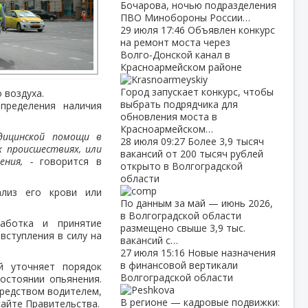
Бочарова, ночью подразделения
ПВО Минобороны России…
29 июля
17:46
Объявлен конкурс
на ремонт моста через
Волго‑Донской канал в
Красноармейском районе
Город запускает конкурс, чтобы
 воздуха.
выбрать подрядчика для
пределения наличия
обновления моста в
Красноармейском…
едицинской помощи в
28 июля
09:27
Более 3,9 тысяч
 происшествиях, или
вакансий от 200 тысяч рублей
ния, -
говорится в
открыто в Волгоградской
области
ализ его крови или
По данным за май — июнь 2026,
в Волгоградской области
работка и принятие
размещено свыше 3,9 тыс.
вступления в силу на
вакансий с…
27 июля
15:16
Новые назначения
в финансовой вертикали
 уточняет порядок
Волгоградской области
остоянии опьянения.
средством водителем,
В регионе — кадровые подвижки:
айте Правительства.