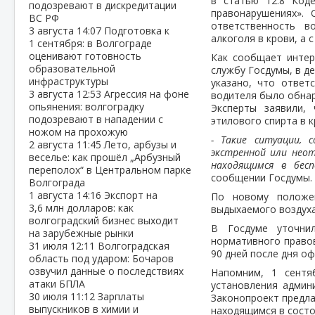
в статью 12.8 Код
подозревают в дискредитации
правонарушениях». 
ВС РФ
ответственность в
3 августа
14:07
Подготовка к
алкоголя в крови, а с 
1 сентября: в Волгограде
оценивают готовность
Как сообщает интерн
образовательной
службу Госдумы, в д
инфраструктуры
указано, что ответс
3 августа
12:53
Агрессия на фоне
водителя было обнар
опьянения: волгоградку
Эксперты заявили,
подозревают в нападении с
этилового спирта в к
ножом на прохожую
- Такие ситуации, 
2 августа
11:45
Лето, арбузы и
экстренной или нео
веселье: как прошёл „Арбузный
находящимся в бес
переполох“ в Центральном парке
сообщении Госдумы.
Волгограда
1 августа
14:16
Экспорт на
По новому положен
3,6 млн долларов: как
выдыхаемого воздуха
волгоградский бизнес выходит
В Госдуме уточнил
на зарубежные рынки
нормативного правов
31 июля
12:11
Волгоградская
90 дней после дня о
область под ударом: Бочаров
озвучил данные о последствиях
Напомним, 1 сентя
атаки БПЛА
установления админ
30 июля
11:12
Зарплаты
Законопроект предла
выпускников в химии и
находящимся в состо