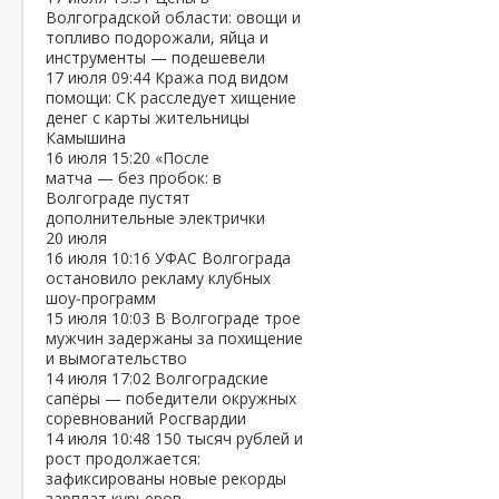
Волгоградской области: овощи и
топливо подорожали, яйца и
инструменты — подешевели
17 июля
09:44
Кража под видом
помощи: СК расследует хищение
денег с карты жительницы
Камышина
16 июля
15:20
«После
матча — без пробок: в
Волгограде пустят
дополнительные электрички
20 июля
16 июля
10:16
УФАС Волгограда
остановило рекламу клубных
шоу‑программ
15 июля
10:03
В Волгограде трое
мужчин задержаны за похищение
и вымогательство
14 июля
17:02
Волгоградские
сапёры — победители окружных
соревнований Росгвардии
14 июля
10:48
150 тысяч рублей и
рост продолжается:
зафиксированы новые рекорды
зарплат курьеров