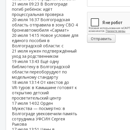
21 июля
09:23
В Волгограде
погиб ребёнок: идёт
процессуальная проверка
20 июля
16:37
Волгоградская
область отправила в зону СВО 4
бронеавтомобиля «Сармат»
20 июля
14:15
Новое условие для
Отправить
единого пособия в
Волгоградской области: с
21 июля нужен подтверждённый
уход за родственником
19 июля
13:43
Ещё одну
библиотеку в Волгоградской
области переоборудуют по
модельному стандарту
18 июля
13:14
От квестов до
VR‑туров: в Камышине готовят к
открытию детский
просветительский центр
17 июля
14:02
Орден
Мужества — посмертно: в
Волгограде увековечили память
сотрудника УФСИН Сергея
Рыкова
17 июля
13:51
Цены в