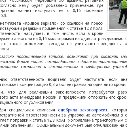
екса Российской Федерации об административных
Согласно нему будет добавлено примечание, где
одителя начнет наступать не с 0,16 промилле
0,3.
ет-газета «Кривое зеркало» со ссылкой на пресс-
ействующей редакции примечания к статье 12.8 КоАП
твенность, наступает, в том числе, если в крови
ужено алкоголя на 0,16 миллиграмма на один литр выдыхаемого
 что такое положение сегодня не учитывает прецеденты о
рови.
согласно пояснительной записке, возникают при оказании м
тложной форме лицам, пострадавшим в дорожно-транспортных
помощном состоянии и доставленным в медицинские учрежде
ию ответственность водителя будет наступать, если ан
 покажет концентрацию 0,3 и более грамма на один литр крови.
и, что для реализации законопроекта потребуется раз
ого акта Минздрава России, и предложили отложить его срок 
фициального опубликования.
бря специальная комиссия
одобрила законопроект,
который
истративной ответственности за управление автомобилем в с
гает поправки к статье 12.8 КоАП («Управление транспортным 
янии опьянения»). Официальный документ был опубликован на с