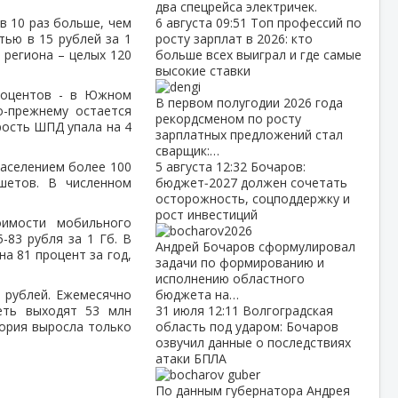
два спецрейса электричек.
 в 10 раз больше, чем
6 августа
09:51
Топ профессий по
ью в 15 рублей за 1
росту зарплат в 2026: кто
 региона – целых 120
больше всех выиграл и где самые
высокие ставки
роцентов - в Южном
В первом полугодии 2026 года
о-прежнему остается
рекордсменом по росту
рость ШПД упала на 4
зарплатных предложений стал
сварщик:…
населением более 100
5 августа
12:32
Бочаров:
шетов. В численном
бюджет‑2027 должен сочетать
осторожность, соцподдержку и
рост инвестиций
имости мобильного
-83 рубля за 1 Гб. В
Андрей Бочаров сформулировал
а 81 процент за год,
задачи по формированию и
исполнению областного
0 рублей. Ежемесячно
бюджета на…
сеть выходят 53 млн
31 июля
12:11
Волгоградская
тория выросла только
область под ударом: Бочаров
озвучил данные о последствиях
атаки БПЛА
По данным губернатора Андрея