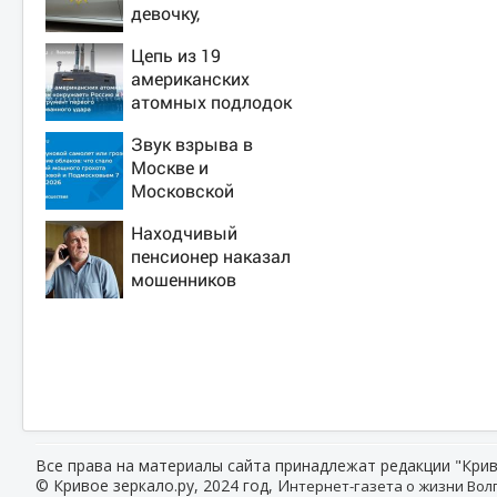
девочку,
ворвавшись в
Цепь из 19
квартиру
американских
атомных подлодок
«окружает» Россию
Звук взрыва в
и Китай: это
Москве и
инструмент первого
Московской
массированного
области 7 августа
удара
Находчивый
2026 года: Причины,
пенсионер наказал
источник, откуда
мошенников
был громкий хлопок
изощренным
способом
Все права на материалы сайта принадлежат редакции "Крив
© Кривое зеркало.ру, 2024 год, И
нтернет-газета о жизни Волг