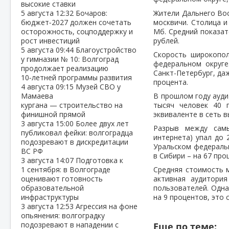
высокие ставки
5 августа
12:32
Бочаров:
Жители Дальнего Вост
бюджет‑2027 должен сочетать
москвичи. Столица 
осторожность, соцподдержку и
Мб. Средний показат
рост инвестиций
рублей.
5 августа
09:44
Благоустройство
Скорость широкопо
у гимназии № 10: Волгоград
федеральном округе
продолжает реализацию
Санкт-Петербург, да
10‑летней программы развития
процента.
4 августа
09:15
Музей СВО у
Мамаева
В прошлом году ауди
кургана — строительство на
тысяч человек 40 
финишной прямой
эквиваленте в сеть 
3 августа
15:00
Более двух лет
Разрыв между сам
публиковал фейки: волгоградца
интернета) упал до 
подозревают в дискредитации
Уральском федеральн
ВС РФ
в Сибири – на 67 проц
3 августа
14:07
Подготовка к
1 сентября: в Волгограде
Средняя стоимость м
оценивают готовность
активная аудитория
образовательной
пользователей. Одна
инфраструктуры
на 9 процентов, это 
3 августа
12:53
Агрессия на фоне
опьянения: волгоградку
подозревают в нападении с
Еще по теме: