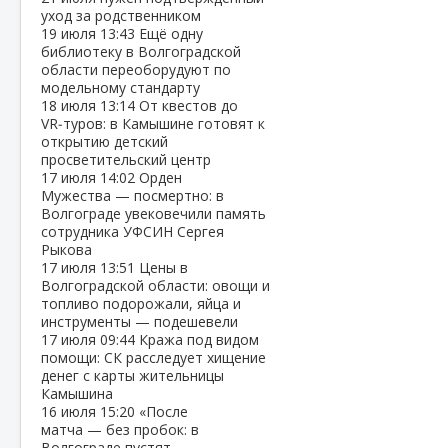
уход за родственником
19 июля
13:43
Ещё одну
библиотеку в Волгоградской
области переоборудуют по
модельному стандарту
18 июля
13:14
От квестов до
VR‑туров: в Камышине готовят к
открытию детский
просветительский центр
17 июля
14:02
Орден
Мужества — посмертно: в
Волгограде увековечили память
сотрудника УФСИН Сергея
Рыкова
17 июля
13:51
Цены в
Волгоградской области: овощи и
топливо подорожали, яйца и
инструменты — подешевели
17 июля
09:44
Кража под видом
помощи: СК расследует хищение
денег с карты жительницы
Камышина
16 июля
15:20
«После
матча — без пробок: в
Волгограде пустят