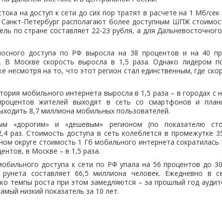
ока на доступ к сети до сих пор тратят в расчете на 1 Мб/сек
и Санкт-Петербург располагают более доступным ШПЖ стоимост
ель по стране составляет 22-23 рубля, а для Дальневосточного
лосного доступа по РФ выросла на 38 процентов и на 40 п
. В Москве скорость выросла в 1,5 раза. Однако лидером п
же несмотря на то, что этот регион стал единственным, где ско
тория мобильного интернета выросла в 1,5 раза – в городах с 
процентов жителей выходят в сеть со смартфонов и план
выходить 8,7 миллиона мобильных пользователей.
ым «дорогим» и «дешевым» регионом (по показателю сто
2,4 раз. Стоимость доступа в сеть колеблется в промежутке 35
ом округе стоимость 1 Гб мобильного интернета сократилась н
ентов, в Москве – в 1,5 раза.
обильного доступа к сети по РФ упала на 56 процентов до 3
 рунета составляет 66,5 миллиона человек. Ежедневно в 
ко темпы роста при этом замедляются – за прошлый год ауди
самый низкий показатель за 10 лет.