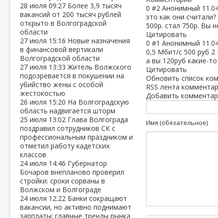
28 июля
09:27
Более 3,9 тысяч
0
#2
Анонимный
11.0
вакансий от 200 тысяч рублей
это как они считали
открыто в Волгоградской
500р. стал 750р. Вы не 
области
Цитировать
27 июля
15:16
Новые назначения
0
#1
Анонимный
11.0
в финансовой вертикали
0,5 Мбит/с 500 руб 2
Волгоградской области
а вы 120руб какие-то
27 июля
13:33
Житель Волжского
Цитировать
подозревается в покушении на
Обновить список ко
убийство жены с особой
RSS лента комментар
жестокостью
Добавить комментар
26 июля
15:20
На Волгоградскую
область надвигается шторм
25 июля
13:02
Глава Волгограда
Имя (обязательное)
поздравил сотрудников СК с
профессиональным праздником и
отметил работу кадетских
классов
24 июля
14:46
Губернатор
Бочаров внепланово проверил
стройки: сроки сорваны в
Волжском и Волгограде
24 июля
12:22
Банки сокращают
вакансии, но активно поднимают
зарплаты: главные тренды рынка