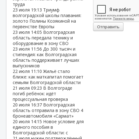
труда
23 июля
19:13
Триумф
волгоградской школы плавания:
золото Полины Козякиной на
первенстве Европы
Отправить
23 июля
14:05
Волгоградская
область передала технику и
оборудование в зону СВО
23 июля
11:56
До 300 тысяч и
стипендия: как Волгоградская
область поддерживает лучших
выпускников
22 июля
11:10
Жильё стало
ближе: как маткапитал помогает
семьям Волгоградской области
21 июля
09:23
В Волгограде
погиб ребёнок: идёт
процессуальная проверка
20 июля
16:37
Волгоградская
область отправила в зону СВО 4
бронеавтомобиля «Сармат»
20 июля
14:15
Новое условие для
единого пособия в
Волгоградской области: с
21 июля нужен подтверждённый