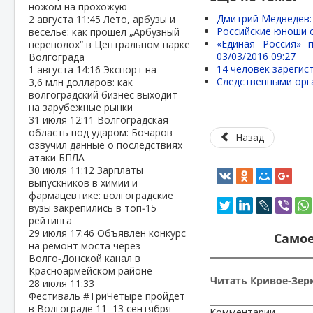
ножом на прохожую
Дмитрий Медведев: 
2 августа
11:45
Лето, арбузы и
Российские юноши о
веселье: как прошёл „Арбузный
«Единая Россия» 
переполох“ в Центральном парке
03/03/2016 09:27
Волгограда
14 человек зарегис
1 августа
14:16
Экспорт на
Следственными орг
3,6 млн долларов: как
волгоградский бизнес выходит
на зарубежные рынки
31 июля
12:11
Волгоградская
область под ударом: Бочаров
Назад
озвучил данные о последствиях
атаки БПЛА
30 июля
11:12
Зарплаты
выпускников в химии и
фармацевтике: волгоградские
вузы закрепились в топ‑15
рейтинга
29 июля
17:46
Объявлен конкурс
Самое
на ремонт моста через
Волго‑Донской канал в
Красноармейском районе
Читать Кривое-Зерк
28 июля
11:33
Фестиваль #ТриЧетыре пройдёт
в Волгограде 11–13 сентября
Комментарии